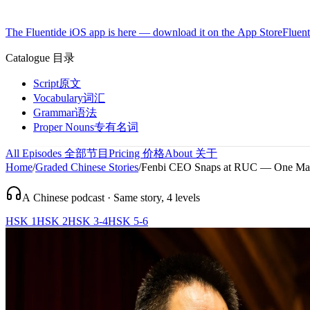
The Fluentide iOS app is here — download it on the App Store
Fluent
Catalogue
目录
Script
原文
Vocabulary
词汇
Grammar
语法
Proper Nouns
专有名词
All Episodes
全部节目
Pricing
价格
About
关于
Home
/
Graded Chinese Stories
/
Fenbi CEO Snaps at RUC — One Man's
A Chinese podcast · Same story, 4 levels
HSK 1
HSK 2
HSK 3-4
HSK 5-6