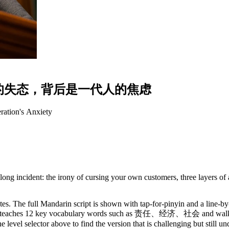
的
失
态
，
背
后
是
一
代
人
的
焦
虑
ation's Anxiety
ng incident: the irony of cursing your own customers, three layers of a
s. The full Mandarin script is shown with tap-for-pinyin and a line-by-
y. It teaches 12 key vocabulary words such as 责任、经济、社会 and walks 
 level selector above to find the version that is challenging but still u