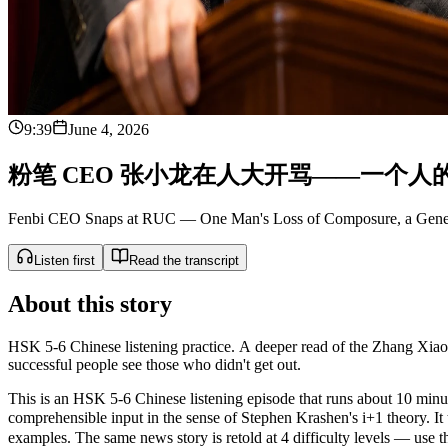
9:39
June 4, 2026
粉
笔
C
E
O
张
小
龙
在
人
大
开
骂
—
—
一
个
人
Fenbi CEO Snaps at RUC — One Man's Loss of Composure, a Gener
Listen first
Read the transcript
About this story
HSK 5-6 Chinese listening practice. A deeper read of the Zhang Xiaolo
successful people see those who didn't get out.
This is an HSK 5-6 Chinese listening episode that runs about 10 minute
comprehensible input in the sense of Stephen Krashen's i+1 theor
examples. The same news story is retold at 4 difficulty levels — use the