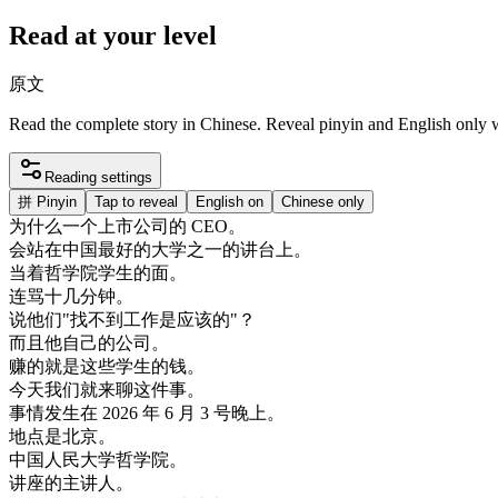
Read at your level
原文
Read the complete story in Chinese. Reveal pinyin and English only
Reading settings
拼
Pinyin
Tap to reveal
English on
Chinese only
为什么
一个
上市
公司
的
CEO
。
会
站在
中国
最好的
大学
之一
的
讲
台上
。
当
着
哲学
院
学生
的
面
。
连
骂
十
几
分钟
。
说
他们
"
找不到
工作
是
应该
的
"
？
而且
他
自己
的
公司
。
赚
的
就是
这些
学生
的
钱
。
今天
我们
就
来
聊
这
件
事
。
事情
发生
在
2026
年
6
月
3
号
晚上
。
地点
是
北京
。
中国
人民
大学
哲学
院
。
讲座
的
主
讲
人
。