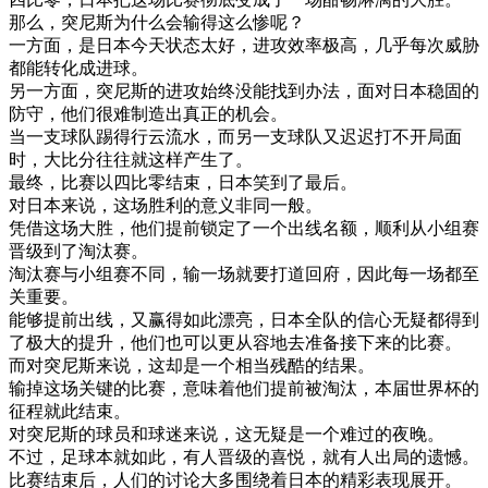
那么
，
突尼斯
为什么
会
输得
这么
惨
呢
？
一方面
，
是
日本
今天
状态
太好
，
进攻
效率
极
高
，
几乎
每次
威胁
都能
转化
成
进
球
。
另一方面
，
突尼斯
的
进攻
始终
没能
找到
办法
，
面对
日本
稳固
的
防守
，
他们
很
难
制造
出
真正
的
机会
。
当
一支
球队
踢得
行
云
流水
，
而
另一
支
球队
又
迟迟
打不开
局面
时
，
大
比分
往往
就
这样
产生
了
。
最终
，
比赛
以
四
比
零
结束
，
日本
笑
到了
最后
。
对
日本
来说
，
这
场
胜利
的
意义
非同
一般
。
凭借
这
场
大
胜
，
他们
提前
锁定
了
一个
出
线
名额
，
顺利
从
小组
赛
晋
级
到了
淘汰
赛
。
淘汰
赛
与
小组
赛
不同
，
输
一
场
就要
打道回府
，
因此
每一
场
都
至
关
重要
。
能够
提前
出
线
，
又
赢得
如此
漂亮
，
日本
全
队
的
信心
无疑
都
得到
了
极大
的
提升
，
他们
也可以
更
从容
地
去
准备
接
下来
的
比赛
。
而
对
突尼斯
来说
，
这
却
是
一个
相当
残酷
的
结果
。
输
掉
这
场
关键
的
比赛
，
意味
着
他们
提前
被
淘汰
，
本届
世界
杯
的
征
程
就此
结束
。
对
突尼斯
的
球员
和
球迷
来说
，
这
无疑是
一个
难过
的
夜晚
。
不过
，
足球
本
就
如此
，
有人
晋
级
的
喜悦
，
就有
人
出局
的
遗憾
。
比赛
结束
后
，
人们
的
讨论
大多
围绕着
日本
的
精彩
表现
展开
。