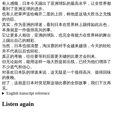
有人
感慨
，
日本
今天
踢出
了
亚洲
球队
的
最高
水平
，
让
全世界
都
看到
了
亚洲
足球
的
进步
。
也有
人
把
掌声
送给
梅
开
二度
的
上田
，
称
他是
这
场
大
胜
当之无愧
的
功臣
。
其实
，
作为
亚洲
的
球迷
，
看到
日本
在
世界
杯
上
踢得
如此
出色
，
本身
就是
一件
值得
高兴
的
事
。
它
让
更多
人
相信
，
亚洲
的
球队
，
也
完全
有
能力
在
世界
杯
的
舞台
上
踢出
自己
的
精彩
。
当然
，
日本
也
很
清楚
，
淘汰
赛
的
对手
会
越来越
强
，
今天
的
轻松
并不
代表
以后
也
轻松
。
真正
的
考验
，
往往
要
等到
后面
更
关键
的
比赛
才
会
到来
。
但
无论
如何
，
能
用
这样
一
场
大
胜
提前
出
线
，
已经
为
他们
增添
了
不少
底
气
和
信心
。
对
喜欢
日本
队
的
球迷
来说
，
这
无疑是
一个
值得
高兴
、
值得
回味
的
夜晚
。
好了
，
这
就是
日本
对
突尼斯
这
场
比赛
的
全部
故事
，
我们
下次
再
见
。
English transcript reference
Listen again