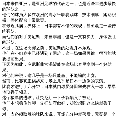
日本
来自
亚洲
，
是
亚洲
足球
的
代表
之一
，
也是
近些
年
进步
最快
的
球队
之一
。
他们
的
球员
大多
在
欧洲
的
高
水平
联
赛
踢球
，
技术
细腻
、
跑
动
积
极
、
整体
配合
非常
默契
。
在
最近
几届
世界
杯
上
，
日本
都有
不错
的
表现
，
甚至
赢过
一些
传
统
强
队
。
而
他们
的
对手
突尼斯
，
来自
非洲
，
也是
一支
有
实力
、
身体
强壮
的
球队
。
不过
，
在
这
场
比赛
之前
，
突尼斯
的
处境
并不
乐观
。
他们
在
小组
赛
中
已经
遇到
了
困难
，
这
一
场
如果
再
输
，
很可能
就
要
提前
出局
。
正
因为
如此
，
突尼斯
非常
渴望
能
在
这
场
比赛
里
拿到
一个
好
结
果
。
对
他们
来说
，
这
几乎是
一
场
只能
赢
、
不能
输的
比赛
。
然而
，
比赛
真正
踢
起来
，
场
上
几乎是
日本
一边
倒
的
表演
。
比赛
才
进行
了
几
分钟
，
日本
就由
球员
镰
田
率先
攻入
一球
，
早早
地
取得
了
领先
。
这个
极
早
的
进
球
，
让
突尼斯
一下子
就
陷入
了
被动
。
他们
本
想
稳
住
阵
脚
，
先把
防守
做好
，
却
没想到
这么
快
就
丢
了
球
。
对
一支
必须
取胜
的
球队
来说
，
开场
几
分钟
就
落后
，
无疑是
一个