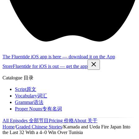
The Fluentide iOS app is here — download it on the App
Store
Fluentide for iOS is out — get the app
Catalogue
目录
Script
原文
Vocabulary
词汇
Grammar
语法
Proper Nouns
专有名词
All Episodes
全部节目
Pricing
价格
About
关于
Home
/
Graded Chinese Stories
/
Kamada and Ueda Fire Japan Into
the Last 32 With a 4–0 Win Over Tunisia