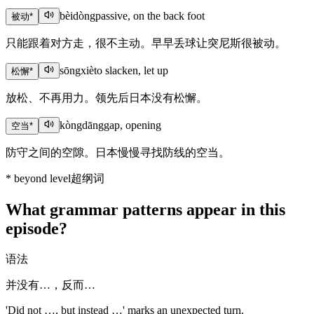
bèidòng
passive, on the back foot
被动
*
只能跟着对方走，很不主动。早早丢球让突尼斯很被动。
sōngxiè
to slacken, let up
松懈
*
放松、不再用力。领先后日本没有松懈。
kòngdāng
gap, opening
空当
*
防守之间的空隙。日本慢慢寻找防线的空当。
*
beyond level
超纲词
What grammar patterns appear in this
episode?
语法
并没有…，反而…
'Did not …, but instead …' marks an unexpected turn.