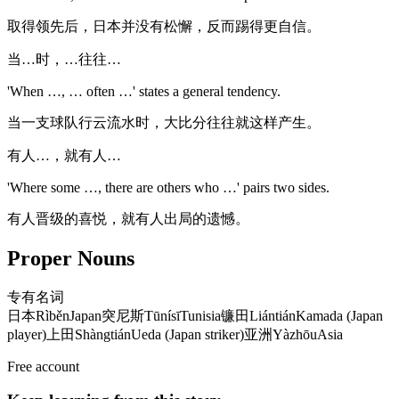
取得领先后，日本并没有松懈，反而踢得更自信。
当…时，…往往…
'When …, … often …' states a general tendency.
当一支球队行云流水时，大比分往往就这样产生。
有人…，就有人…
'Where some …, there are others who …' pairs two sides.
有人晋级的喜悦，就有人出局的遗憾。
Proper Nouns
专有名词
日本
Rìběn
Japan
突尼斯
Tūnísī
Tunisia
镰田
Liántián
Kamada (Japan
player)
上田
Shàngtián
Ueda (Japan striker)
亚洲
Yàzhōu
Asia
Free account