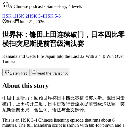
A Chinese podcast · Same story, 4 levels
HSK 1
HSK 2
HSK 3-4
HSK 5-6
6:08
June 21, 2026
世
界
杯
：
镰
田
上
田
连
续
破
门
，
日
本
四
比
零
横
扫
突
尼
斯
提
前
晋
级
淘
汰
赛
Kamada and Ueda Fire Japan Into the Last 32 With a 4–0 Win Over
Tunisia
Listen first
Read the transcript
About this story
中级中文听力：回顾世界杯日本四比零横扫突尼斯。镰田闪击
破门，上田梅开二度，日本进攻行云流水提前晋级淘汰赛，突
尼斯遗憾出局。含生词、语法与全文翻译。
This is an HSK 3-4 Chinese listening episode that runs about 6
minutes. The full Mandarin script is shown with tap-for-pinyin and a