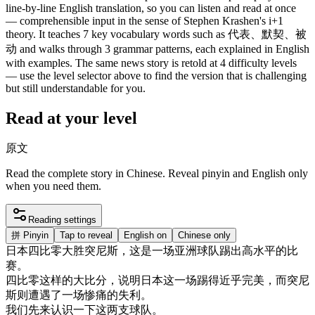
line-by-line English translation, so you can listen and read at once
— comprehensible input in the sense of Stephen Krashen's i+1
theory. It teaches 7 key vocabulary words such as 代表、默契、被
动 and walks through 3 grammar patterns, each explained in English
with examples. The same news story is retold at 4 difficulty levels
— use the level selector above to find the version that is challenging
but still understandable for you.
Read at your level
原文
Read the complete story in Chinese. Reveal pinyin and English only
when you need them.
Reading settings
拼
Pinyin
Tap to reveal
English on
Chinese only
日本
四
比
零
大
胜
突尼斯
，
这
是
一
场
亚洲
球队
踢出
高
水平
的
比
赛
。
四
比
零
这样
的
大
比分
，
说明
日本
这
一
场
踢得
近乎
完美
，
而
突尼
斯
则
遭遇
了一
场
惨
痛
的
失利
。
我们
先
来
认识
一下
这
两
支
球队
。