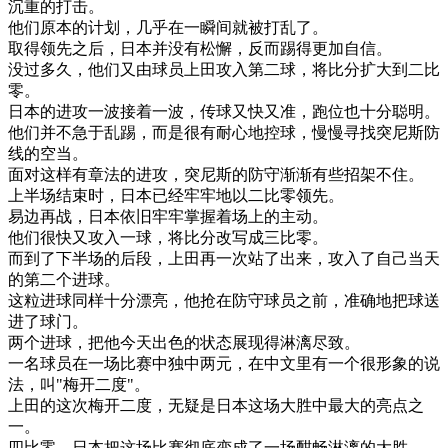
沉重
的
打击
。
他们
原本
的
计划
，
几乎
在
一瞬间
就
被打
乱了
。
取得
领先
之后
，
日本
并
没有
松懈
，
反而
踢得
更加
自信
。
没过
多久
，
他们
又
由
球员
上田
攻入
第二
球
，
将
比分
扩大
到
二
比
零
。
日本
的
进攻
一波
接着
一波
，
传
球
又
快
又
准
，
跑
位
也
十分
聪明
。
他们
并不
急于
乱
踢
，
而是
很有
耐心
地
控球
，
慢慢
寻找
突尼斯
防
线
的
空
当
。
面对
这样
有
章法
的
进攻
，
突尼斯
的
防守
渐渐
有些
招架不住
。
上
半场
结束
时
，
日本
已经
牢牢
地
以
二
比
零
领先
。
易
边
再
战
，
日本
依旧
牢牢
掌握
着
场
上
的
主动
。
他们
很快
又
攻入
一球
，
将
比分
改写
成
三
比
零
。
而
到了
下
半场
的
后
段
，
上田
再
一次
站了
出来
，
攻入
了
自己
当天
的
第二个
进
球
。
这粒
进
球
同样
十分
漂亮
，
他
抢
在
防守
球员
之前
，
准确
地
把
球
送
进
了
球门
。
两
个
进
球
，
把
他
今天
出色
的
状态
展现
得
淋漓
尽致
。
一名
球员
在
一
场
比赛
中
独
中
两元
，
在
中文
里
有
一个
很
形象
的
说
法
，
叫
"
梅
开
二度
"
。
上田
的
这次
梅
开
二度
，
无疑是
日本
这
场
大
胜
中
最大
的
亮
点
之
一
。
四
比
零
，
日本
把
这
场
比赛
彻底
变成
了一
场
酣
畅
淋漓
的
大
胜
。