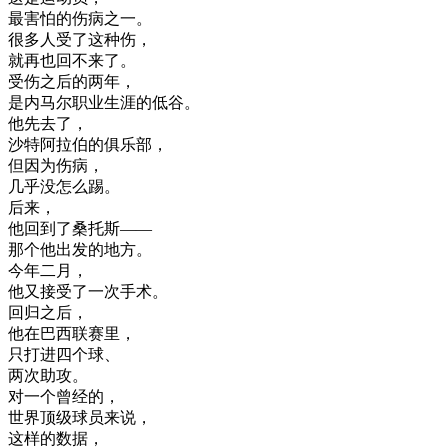
最
害怕
的
伤
病
之一
。
很多
人
受
了
这种
伤
，
就
再也
回
不
来
了
。
受伤
之后
的
两
年
，
是
内
马
尔
职业
生涯
的
低
谷
。
他
先
去了
，
沙特阿拉伯
的
俱
乐
部
，
但
因为
伤
病
，
几乎
没
怎么
踢
。
后来
，
他
回到
了
桑
托
斯
—
—
那个
他
出发
的
地方
。
今年
二月
，
他
又
接受
了
一次
手术
。
回归
之后
，
他在
巴西
联
赛
里
，
只
打进
四
个
球
、
两次
助攻
。
对
一个
曾经
的
，
世界
顶
级
球员
来说
，
这样
的
数据
，