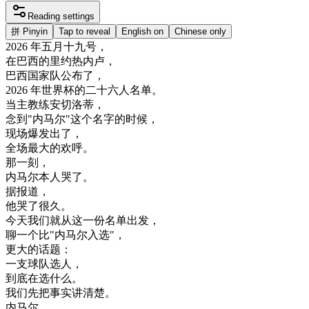
Reading settings
拼
Pinyin
Tap to reveal
English on
Chinese only
2026
年
五月
十九
号
，
在
巴西
的
里约热内卢
，
巴西
国家
队
公布
了
，
2026
年
世界
杯
的
二十
六人
名单
。
当主
教练
安
切
洛
蒂
，
念到
"
内
马
尔
"
这个
名字
的
时候
，
现场
爆发
出了
，
全
场
最大
的
欢呼
。
那
一刻
，
内
马
尔
本人
哭了
。
据
报道
，
他
哭了
很久
。
今天
我们
就
从
这
一份
名单
出发
，
聊
一个
比
"
内
马
尔
入选
"
，
更大
的
话题
：
一支
球队
选
人
，
到底
在
选
什么
。
我们
先把
事实
讲
清楚
。
内
马
尔
，