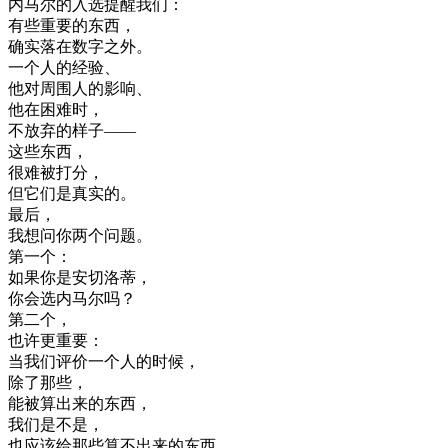
内
马
尔
的
入选
提醒
我们
：
有些
重要
的
东西
，
确实
落在
数字
之外
。
一个
人的
经验
、
他
对
周围
人的
影响
、
他在
困难
时
，
不
放弃
的
样子
—
—
这些
东西
，
很
难
被打
分
，
但
它们
是
真实
的
。
最后
，
我想
问
你
两
个
问题
。
第
一个
：
如果
你是
安
切
洛
蒂
，
你会
选
内
马
尔
吗
？
第二个
，
也许
更
重要
：
当
我们
评价
一个
人的
时候
，
除了
那些
，
能
被
算
出来
的
东西
，
我们
是不是
，
也
应该
给
那些
算
不出来
的
东西
，