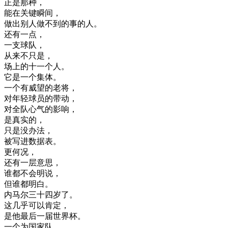
正是
那种
，
能
在
关键
瞬间
，
做出
别人
做
不到
的
事
的
人
。
还有
一点
，
一支
球队
，
从来
不只是
，
场
上
的
十一
个人
。
它是
一个
集体
。
一个
有
威望
的
老
将
，
对
年轻
球员
的
带动
，
对
全
队
心
气
的
影响
，
是
真实
的
，
只是
没
办法
，
被
写进
数据
表
。
更
何况
，
还有
一层
意思
，
谁
都
不会
明
说
，
但
谁
都
明白
。
内
马
尔
三
十四岁
了
。
这
几乎
可以
肯定
，
是
他
最后
一
届
世界
杯
。
一个
为
国家
队
，