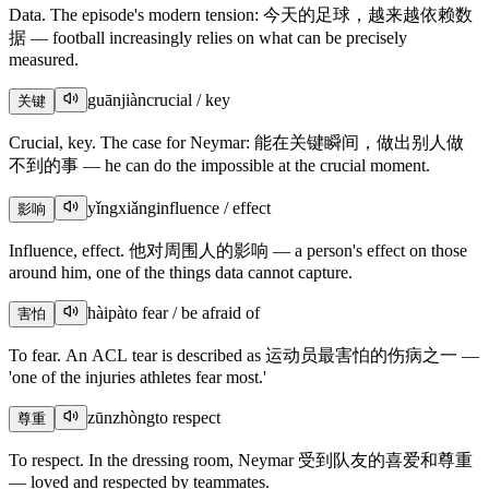
Data. The episode's modern tension: 今天的足球，越来越依赖数
据 — football increasingly relies on what can be precisely
measured.
guānjiàn
crucial / key
关键
Crucial, key. The case for Neymar: 能在关键瞬间，做出别人做
不到的事 — he can do the impossible at the crucial moment.
yǐngxiǎng
influence / effect
影响
Influence, effect. 他对周围人的影响 — a person's effect on those
around him, one of the things data cannot capture.
hàipà
to fear / be afraid of
害怕
To fear. An ACL tear is described as 运动员最害怕的伤病之一 —
'one of the injuries athletes fear most.'
zūnzhòng
to respect
尊重
To respect. In the dressing room, Neymar 受到队友的喜爱和尊重
— loved and respected by teammates.