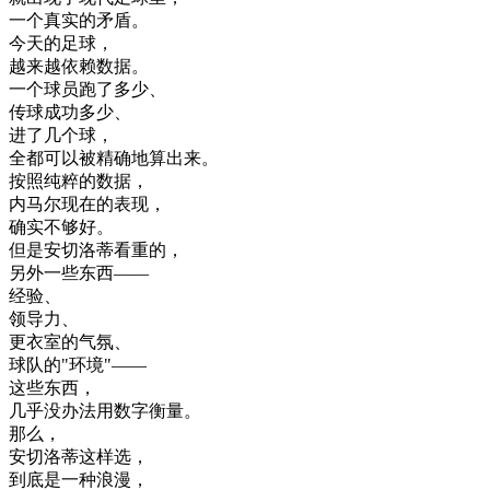
一个
真实
的
矛盾
。
今天
的
足球
，
越来越
依赖
数据
。
一个
球员
跑
了
多少
、
传
球
成功
多少
、
进
了
几个
球
，
全
都可以
被
精确
地
算
出来
。
按照
纯粹
的
数据
，
内
马
尔
现在
的
表现
，
确实
不够
好
。
但是
安
切
洛
蒂
看重
的
，
另外
一些
东西
—
—
经验
、
领导
力
、
更衣室
的
气氛
、
球队
的
"
环境
"
—
—
这些
东西
，
几乎
没
办法
用
数字
衡量
。
那么
，
安
切
洛
蒂
这样
选
，
到底是
一种
浪漫
，