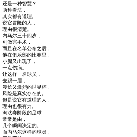
还是
一种
智慧
？
两
种
看法
，
其实
都
有道理
。
说
它
冒险
的
人
，
理由
很
清楚
。
内
马
尔
三
十四岁
，
刚
做完
手术
，
而且
在
名单
公布
之后
，
他在
俱
乐
部
的
比赛
里
，
小腿
又
出现
了
，
一点
伤
病
。
让
这样
一名
球员
，
去
踢
一
届
，
漫长
又
激烈
的
世界
杯
，
风险
是
真实
存在
的
。
但是
说
它
有道理
的
人
，
理由
也
很有
力
。
淘汰
赛
阶段
的
足球
，
常常
是
由
，
几个
瞬间
决定
的
。
而
内
马
尔
这样
的
球员
，