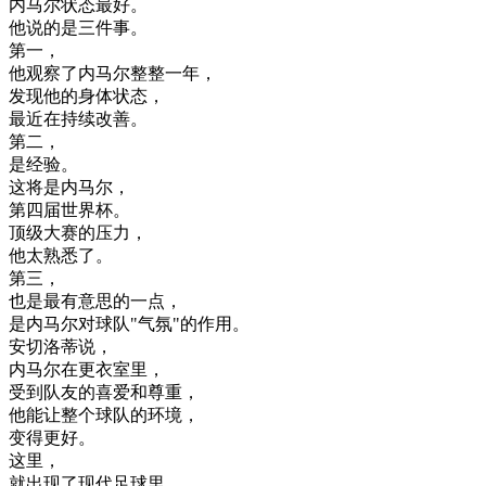
内
马
尔
状态
最好
。
他
说
的是
三
件
事
。
第一
，
他
观察
了
内
马
尔
整整
一年
，
发现
他的
身体
状态
，
最近
在
持续
改善
。
第二
，
是
经验
。
这
将
是
内
马
尔
，
第四
届
世界
杯
。
顶
级
大
赛
的
压力
，
他
太
熟悉
了
。
第三
，
也是
最
有意思
的
一点
，
是
内
马
尔
对
球队
"
气氛
"
的
作用
。
安
切
洛
蒂
说
，
内
马
尔
在
更衣室
里
，
受到
队友
的
喜爱
和
尊重
，
他
能
让
整个
球队
的
环境
，
变得
更好
。
这里
，
就
出现
了
现代
足球
里
，