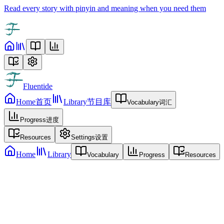
Read every story with pinyin and meaning when you need them
Fluentide
Home
首页
Library
节目库
Vocabulary
词汇
Progress
进度
Resources
Settings
设置
Home
Library
Vocabulary
Progress
Resources