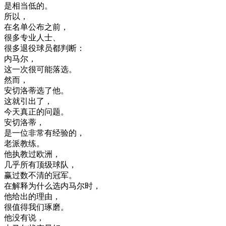
是
相当
低
的
。
所以
，
在
名单
公布
之前
，
很多
专业人士
、
很多
退役
球员
都
判断
：
内
马
尔
，
这
一次
很可能
落选
。
然而
，
安
切
洛
蒂
选
了
他
。
这
就
引出
了
，
今天
真正
的
问题
。
安
切
洛
蒂
，
是
一位
非常
有
经验
的
，
老派
教练
。
他
执
教过
欧洲
，
几乎
所有
顶
级
球队
，
赢过
数不清
的
冠军
。
在
解释
为什么
选
内
马
尔时
，
他
给
出
的
理由
，
很
值得
我们
琢磨
。
他
没有
说
，