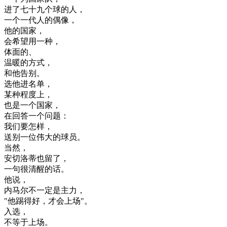
进
了
七
十九
个
球
的
人
，
一个
一代
人的
偶像
，
他的
国家
，
会
希望
用
一种
，
体面
的
、
温暖
的
方式
，
和
他
告别
。
选
他
进
名单
，
某种
程度
上
，
也是
一个
国家
，
在
回答
一个
问题
：
我们
要
怎样
，
送别
一位
伟大
的
球员
。
当然
，
安
切
洛
蒂
也
留了
，
一句
很
清醒
的话
。
他
说
，
内
马
尔
不一定
是
主力
，
"
他
踢得
好
，
才
会
上
场
"
。
入选
，
不
等于
上
场
。