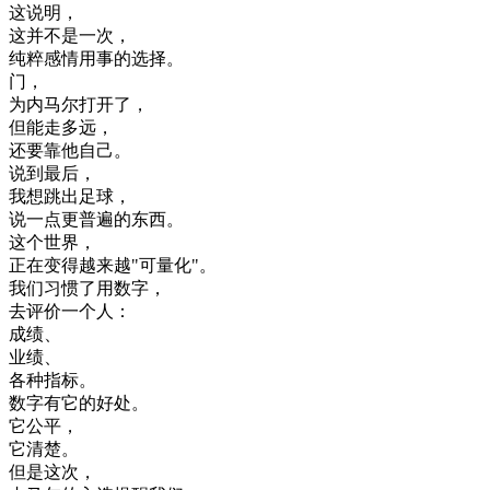
这
说明
，
这
并不
是
一次
，
纯粹
感情用事
的
选择
。
门
，
为
内
马
尔
打开
了
，
但
能
走
多
远
，
还
要
靠
他
自己
。
说
到
最后
，
我想
跳出
足球
，
说
一点
更
普遍
的
东西
。
这个
世界
，
正在
变得
越来越
"
可
量化
"
。
我们
习惯
了
用
数字
，
去
评价
一个
人
：
成绩
、
业绩
、
各种
指标
。
数字
有
它的
好处
。
它
公平
，
它
清楚
。
但是
这次
，