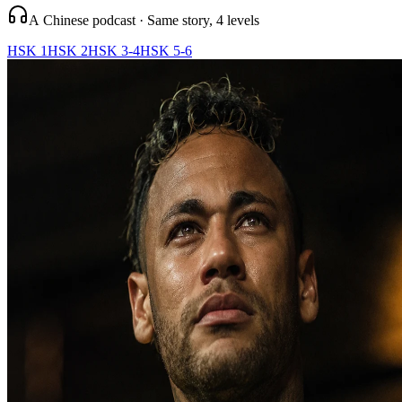
A Chinese podcast · Same story, 4 levels
HSK 1
HSK 2
HSK 3-4
HSK 5-6