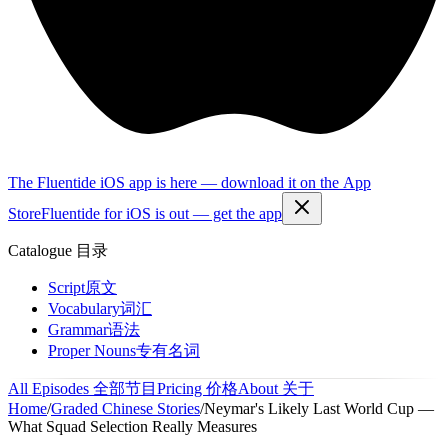
The Fluentide iOS app is here — download it on the App
Store
Fluentide for iOS is out — get the app
Catalogue
目录
Script
原文
Vocabulary
词汇
Grammar
语法
Proper Nouns
专有名词
All Episodes
全部节目
Pricing
价格
About
关于
Home
/
Graded Chinese Stories
/
Neymar's Likely Last World Cup —
What Squad Selection Really Measures