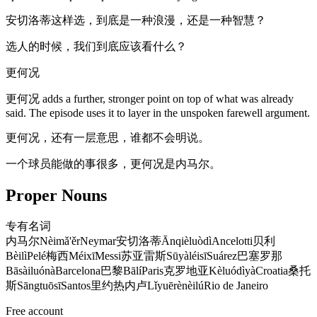
安切洛蒂这样选，到底是一种浪漫，还是一种智慧？
选人的时候，我们到底应该看什么？
更何况
更何况 adds a further, stronger point on top of what was already
said. The episode uses it to layer in the unspoken farewell argument.
更何况，还有一层意思，谁都不会明说。
一个球员能做的事很多，更何况是内马尔。
Proper Nouns
专有名词
内马尔
Nèimǎ'ěr
Neymar
安切洛蒂
Ānqièluòdì
Ancelotti
贝利
Bèilì
Pelé
梅西
Méixī
Messi
苏亚雷斯
Sūyàléisī
Suárez
巴塞罗那
Bāsàiluónà
Barcelona
巴黎
Bālí
Paris
克罗地亚
Kèluódìyà
Croatia
桑托
斯
Sāngtuōsī
Santos
里约热内卢
Lǐyuērènèilú
Rio de Janeiro
Free account