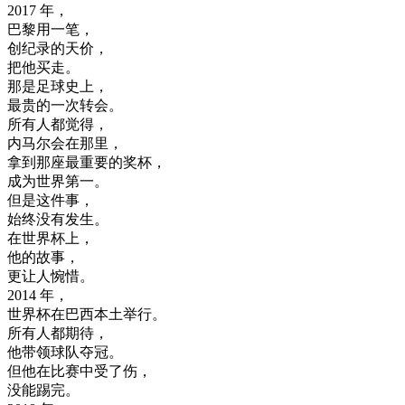
2017
年
，
巴黎
用
一
笔
，
创纪录
的
天
价
，
把
他
买走
。
那是
足球
史上
，
最贵
的
一次
转
会
。
所有
人
都
觉得
，
内
马
尔
会
在
那里
，
拿到
那
座
最
重要
的
奖
杯
，
成为
世界
第一
。
但是
这
件
事
，
始终
没有
发生
。
在
世界
杯
上
，
他的
故事
，
更
让
人
惋惜
。
2014
年
，
世界
杯
在
巴西
本土
举行
。
所有
人
都
期待
，
他
带领
球队
夺
冠
。
但
他在
比赛
中
受
了
伤
，
没能
踢
完
。