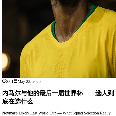
8:01
May 22, 2026
内
马
尔
与
他
的
最
后
一
届
世
界
杯
—
—
选
人
到
底
在
选
什
么
Neymar's Likely Last World Cup — What Squad Selection Really