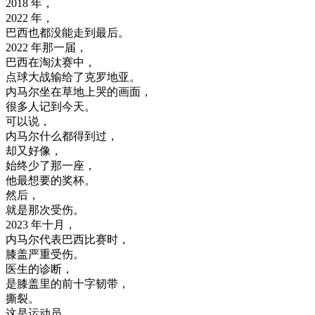
2018
年
，
2022
年
，
巴西
也
都没
能
走到
最后
。
2022
年
那一
届
，
巴西
在
淘汰
赛
中
，
点
球
大战
输给
了
克
罗
地
亚
。
内
马
尔
坐在
草地
上
哭
的
画面
，
很多
人
记
到
今天
。
可以
说
，
内
马
尔
什么
都
得到
过
，
却
又
好像
，
始终
少了
那
一座
，
他
最
想要
的
奖
杯
。
然后
，
就是
那
次
受伤
。
2023
年
十月
，
内
马
尔
代表
巴西
比赛
时
，
膝盖
严重
受伤
。
医生
的
诊断
，
是
膝盖
里
的
前
十字
韧带
，
撕裂
。
这
是
运动
员
，