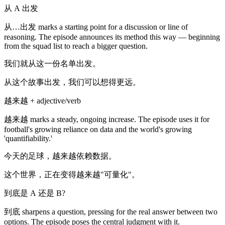
从 A 出发
从…出发 marks a starting point for a discussion or line of
reasoning. The episode announces its method this way — beginning
from the squad list to reach a bigger question.
我们就从这一份名单出发。
从这个故事出发，我们可以想得更远。
越来越 + adjective/verb
越来越 marks a steady, ongoing increase. The episode uses it for
football's growing reliance on data and the world's growing
'quantifiability.'
今天的足球，越来越依赖数据。
这个世界，正在变得越来越"可量化"。
到底是 A 还是 B?
到底 sharpens a question, pressing for the real answer between two
options. The episode poses the central judgment with it.