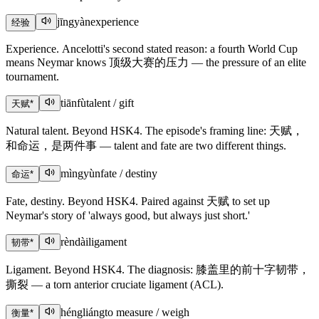
jīngyàn
experience
经验
Experience. Ancelotti's second stated reason: a fourth World Cup
means Neymar knows 顶级大赛的压力 — the pressure of an elite
tournament.
tiānfù
talent / gift
天赋
*
Natural talent. Beyond HSK4. The episode's framing line: 天赋，
和命运，是两件事 — talent and fate are two different things.
mìngyùn
fate / destiny
命运
*
Fate, destiny. Beyond HSK4. Paired against 天赋 to set up
Neymar's story of 'always good, but always just short.'
rèndài
ligament
韧带
*
Ligament. Beyond HSK4. The diagnosis: 膝盖里的前十字韧带，
撕裂 — a torn anterior cruciate ligament (ACL).
héngliáng
to measure / weigh
衡量
*