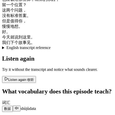
留
一个
位置
？
这
两
个
问题
，
没有
标准
答案
。
但是
值得
你
，
慢慢地
想
。
好
。
今天
就
说
到
这里
。
我们
下
个
故事
见
。
English transcript reference
Listen again
Try it without the transcript and notice what sounds clearer.
Listen again
收听
What vocabulary does this episode teach?
词汇
shùjù
data
数据