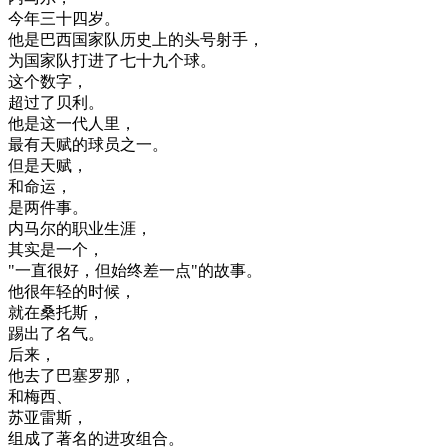
今年
三
十四岁
。
他是
巴西
国家
队
历史
上
的
头
号
射手
，
为
国家
队
打进
了
七
十九
个
球
。
这个
数字
，
超过
了
贝
利
。
他是
这
一代
人
里
，
最有
天赋
的
球员
之一
。
但是
天赋
，
和
命运
，
是
两
件
事
。
内
马
尔
的
职业
生涯
，
其实是
一个
，
"
一直
很好
，
但
始终
差一点
"
的
故事
。
他
很
年轻
的
时候
，
就在
桑
托
斯
，
踢出
了
名气
。
后来
，
他
去了
巴
塞
罗
那
，
和
梅
西
、
苏
亚
雷
斯
，
组成
了
著名
的
进攻
组合
。