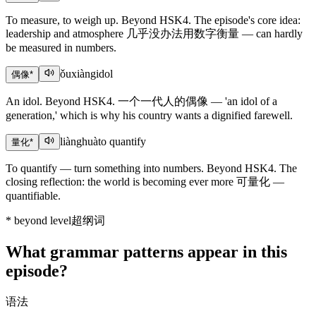
To measure, to weigh up. Beyond HSK4. The episode's core idea:
leadership and atmosphere 几乎没办法用数字衡量 — can hardly
be measured in numbers.
ǒuxiàng
idol
偶像
*
An idol. Beyond HSK4. 一个一代人的偶像 — 'an idol of a
generation,' which is why his country wants a dignified farewell.
liànghuà
to quantify
量化
*
To quantify — turn something into numbers. Beyond HSK4. The
closing reflection: the world is becoming ever more 可量化 —
quantifiable.
*
beyond level
超纲词
What grammar patterns appear in this
episode?
语法