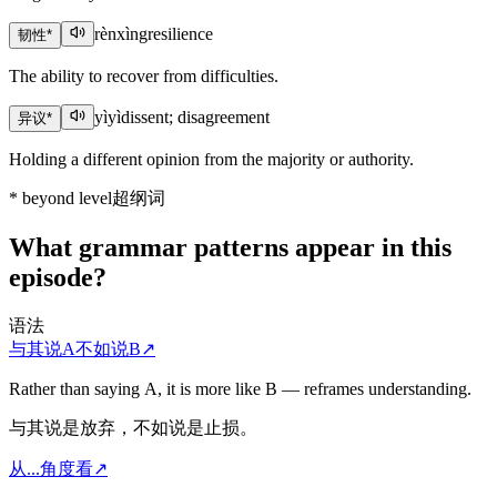
rènxìng
resilience
韧性
*
The ability to recover from difficulties.
yìyì
dissent; disagreement
异议
*
Holding a different opinion from the majority or authority.
*
beyond level
超纲词
What grammar patterns appear in this
episode?
语法
与其说A不如说B
↗
Rather than saying A, it is more like B — reframes understanding.
与其说是放弃，不如说是止损。
从...角度看
↗