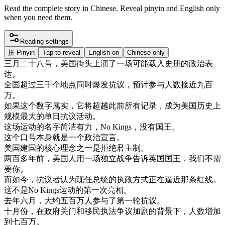
Read the complete story in Chinese. Reveal pinyin and English only
when you need them.
Reading settings
拼
Pinyin
Tap to reveal
English on
Chinese only
三月
二
十八
号
，
美国
街头
上演
了一
场
可能
载入
史册
的
政治
表
达
。
全国
超过
三千
个
地点
同时
爆发
抗议
，
预计
参与
人数
接近
九
百
万
。
如果
这个
数字
属实
，
它
将
超越
此
前
所有
记录
，
成为
美国
历史
上
规模
最大
的
单
日
抗议
活动
。
这
场
运动
的
名字
简洁
有力
，
No
Kings
，
没有
国王
。
这个
口号
本身
就是
一个
政治
宣言
。
美国
建国
的
核心
理念
之一
是
拒绝
君主制
。
两百
多
年前
，
美国
人
用
一
场
独立
战争
告诉
英国
国王
，
我们
不需
要
你
。
而
如今
，
抗议
者
认为
现任
总统
的
执政
方式
正在
逼近
那
条
红
线
。
这
不是
No
Kings
运动
的
第一次
亮相
。
去年
六月
，
大约
五百
万人
参与
了
第
一轮
抗议
。
十月份
，
在
政府
关门
和
移民
执法
争议
加剧
的
背景
下
，
人数
增加
到
七
百万
。