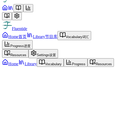
Fluentide
Home
首页
Library
节目库
Vocabulary
词汇
Progress
进度
Resources
Settings
设置
Home
Library
Vocabulary
Progress
Resources