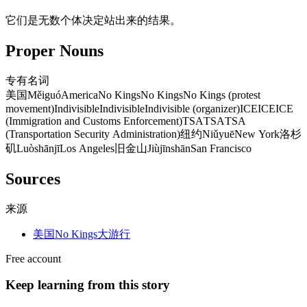
它们是无数个体决定站出来的结果。
Proper Nouns
专有名词
美国
Měiguó
America
No Kings
No Kings
No Kings (protest
movement)
Indivisible
Indivisible
Indivisible (organizer)
ICE
ICE
ICE
(Immigration and Customs Enforcement)
TSA
TSA
TSA
(Transportation Security Administration)
纽约
Niǔyuē
New York
洛杉
矶
Luòshānjī
Los Angeles
旧金山
Jiùjīnshān
San Francisco
Sources
来源
美国No Kings大游行
Free account
Keep learning from this story