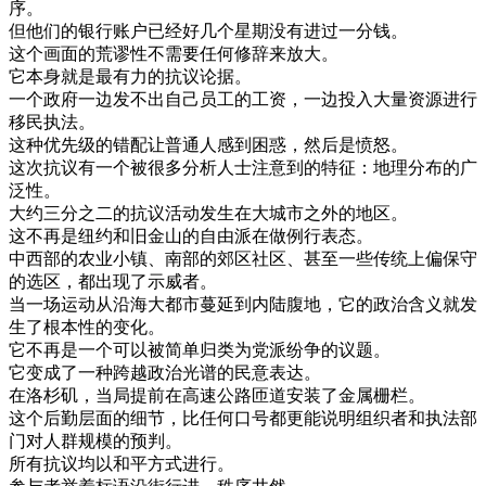
序
。
但
他们
的
银行
账户
已经
好
几个
星期
没有
进过
一分钱
。
这个
画面
的
荒谬
性
不需要
任何
修辞
来
放大
。
它
本身
就是
最
有力
的
抗议
论据
。
一个
政府
一边
发不出
自己
员工
的
工资
，
一边
投入
大量
资源
进行
移民
执法
。
这种
优先
级
的
错
配
让
普通
人
感到
困惑
，
然后
是
愤怒
。
这次
抗议
有
一个
被
很多
分析
人士
注意到
的
特征
：
地理
分布
的
广
泛
性
。
大约
三分之二
的
抗议
活动
发生
在
大
城市
之外
的
地区
。
这
不再是
纽约
和
旧金山
的
自由
派
在做
例行
表态
。
中西部
的
农业
小
镇
、
南部
的
郊区
社区
、
甚至
一些
传统
上
偏
保守
的
选区
，
都
出现
了
示威者
。
当
一
场
运动
从
沿海
大都市
蔓延到
内陆
腹地
，
它的
政治
含义
就
发
生
了
根本性
的
变化
。
它
不再是
一个
可以
被
简单
归
类
为
党派
纷争
的
议题
。
它
变成
了
一种
跨越
政治
光谱
的
民意
表达
。
在
洛杉矶
，
当局
提前
在
高速公路
匝
道
安装
了
金属
栅栏
。
这个
后勤
层面
的
细节
，
比
任何
口号
都
更能
说明
组织
者
和
执法
部
门
对
人群
规模
的
预
判
。
所有
抗议
均
以
和平
方式
进行
。