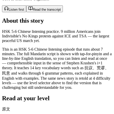
Listen first
Read the transcript
About this story
HSK 5-6 Chinese listening practice. 9 million Americans join
Indivisible's No Kings protests against ICE and TSA — the largest
peaceful US march yet.
This is an HSK 5-6 Chinese listening episode that runs about 7
minutes. The full Mandarin script is shown with tap-for-pinyin and a
line-by-line English translation, so you can listen and read at once
— comprehensible input in the sense of Stephen Krashen's i+1
theory. It teaches 14 key vocabulary words such as 抗议、荒谬、
民意 and walks through 6 grammar patterns, each explained in
English with examples. The same news story is retold at 4 difficulty
levels — use the level selector above to find the version that is
challenging but still understandable for you.
Read at your level
原文