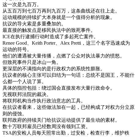
这
一次
是
九
百万
。
从
五
百万
到
七
百万
再到
九
百万
，
这
条
曲线
还
在
往上走
。
运动
规模
的
持续
扩大
本身
就是
一个
值得
分析
的
现象
。
抗议
的
导火索
是
多
重叠
加
的
。
最
直接
的
触发
点
是
移民
执法
中的
致死
事件
。
ICE
在
执行
逮捕
行动
时
造成
了
多起
死亡
案件
。
Renee
Good
、
Keith
Porter
、
Alex
Pretti
，
这
三
个
名字
迅速
成为
运动
的
符号
。
他们
的
遭遇
被
大量
传播
，
点燃
了
公众
对
执法
暴力
的
愤怒
。
但
致死
事件
只是
冰山
一角
。
更深
层
的
不满
指向
的是
行政
权力
的
系统
性
膨胀
。
抗议
者
的
核心
主张
可以
归结为
一句
话
：
总统
不是
国王
，
不能
什
么
都
一个
人
说
了
算
。
具体
的
指控
包括
：
绕
过
国会
直接
发布
大量
行政
命令
。
无视
联邦
法院
的
裁决
。
将
联邦
机构
当作
执行
政治
意志
的
工具
。
在
抗议
者
看来
，
这些
做法
加
在一起
，
已经
构成
了
对
权力
分立
原
则
的
侵蚀
。
联邦
政府
的
持续
关门
给
抗议
运动
提供
了
最
生动
的
素材
。
数
十万
联邦
雇员
已经
数
周
没有
领
到
工资
。
TSA
的
安检
人员
每天
照常
出勤
，
过
安检
，
检查
行李
，
维护
秩