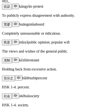
词汇
kàngyì
to protest
抗议
To publicly express disagreement with authority.
huāngmiù
absurd
荒谬
Completely unreasonable or ridiculous.
mínyì
public opinion; popular will
民意
The views and wishes of the general public.
kèzhì
restraint
克制
Holding back from excessive action.
bǎifēnzhī
percent
百分之
HSK 1-4. percent.
shèhuì
society
社会
HSK 1-4. society.