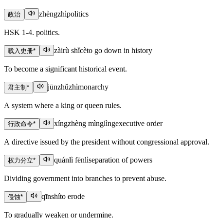
zhèngzhì
politics
政治
HSK 1-4. politics.
zàirù shǐcè
to go down in history
载入史册
*
To become a significant historical event.
jūnzhǔzhì
monarchy
君主制
*
A system where a king or queen rules.
xíngzhèng mìnglìng
executive order
行政命令
*
A directive issued by the president without congressional approval.
quánlì fēnlì
separation of powers
权力分立
*
Dividing government into branches to prevent abuse.
qīnshí
to erode
侵蚀
*
To gradually weaken or undermine.