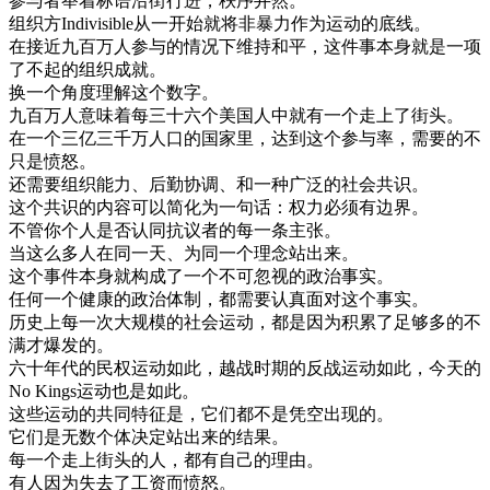
参与
者
举
着
标语
沿街
行进
，
秩序井然
。
组织
方
Indivisible
从一
开始
就将
非暴力
作为
运动
的
底线
。
在
接近
九百
万人
参与
的
情况
下
维持
和平
，
这
件
事
本身
就是
一项
了不起
的
组织
成就
。
换
一个
角度
理解
这个
数字
。
九百
万人
意味
着
每
三
十六
个
美国
人中
就有
一个
走上
了
街头
。
在
一个
三
亿
三
千万
人口
的
国家
里
，
达到
这个
参与
率
，
需要
的
不
只是
愤怒
。
还
需要
组织
能力
、
后勤
协调
、
和
一种
广泛
的
社会
共识
。
这个
共识
的
内容
可以
简化
为
一句
话
：
权力
必须
有
边界
。
不管
你
个人
是否
认同
抗议
者
的
每一
条
主张
。
当
这么
多
人
在
同一
天
、
为
同
一个
理念
站
出来
。
这个
事件
本身
就
构成
了
一个
不可
忽视
的
政治
事实
。
任何
一个
健康
的
政治
体制
，
都
需要
认真
面对
这个
事实
。
历史
上
每一
次
大规模
的
社会
运动
，
都是
因为
积累
了
足够
多
的
不
满
才
爆发
的
。
六十年代
的
民权运动
如此
，
越战
时期
的
反战
运动
如此
，
今天
的
No
Kings
运动
也是
如此
。
这些
运动
的
共同
特征
是
，
它们
都不是
凭空
出现
的
。
它们
是
无数
个体
决定
站
出来
的
结果
。
每
一个
走上
街头
的
人
，
都有
自己
的
理由
。
有人
因为
失去
了
工资
而
愤怒
。