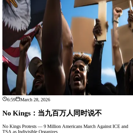
6:59
March 28, 2026
N
o
K
i
n
g
s
：
当
九
百
万
人
同
时
说
不
No Kings Protests — 9 Million Americans March Against ICE and
TSA as Indivisible Organizes