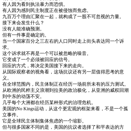
有人
因为
看到
执法
暴力
而
恐惧
。
有人
因为
感到
民主
制度
正在
被
侵蚀
而
焦虑
。
九百
万个
理由
汇
聚在一起
，
就
构成
了
一股
不可
忽视
的
力量
。
接
下来
会
发生
什么
？
没有
人
能
准确
预测
。
但有
一件事
是
确定
的
。
当
一个
国家
百分
之
三
左右
的
人口
同时
走上
街头
表达
同
一个
诉
求
。
这个
诉求
就
不再是
一个
可以
被
忽略
的
噪音
。
它
变成
了
一个
必须
被
回应
的
信号
。
回应
的
方式
，
将
决定
美国
接
下来
的
走向
。
从
国际
观察
者
的
视角
看
，
这
场
抗议
还有
另一
层
值得
思考
的
意
义
。
在
全球
范围
内
，
民主
体制
正在
经历
一
场
前所未有
的
压力
测试
。
从
欧洲
的
民粹主义
浪潮
到
拉
美
的
政治
极化
，
从
亚洲
的
威
权
回潮
到
中东
的
动荡
不安
。
几乎
每
个
大洲
都在
经历
某种
形式
的
治理
危机
。
美国
的
No
Kings
运动
，
从
这个
更
宏观
的
框架
来看
，
不是
一个
孤
立
事件
。
它是
全球
民主
体制
集体
焦虑
的
一个
缩影
。
但
与
很多
国家
不同
的是
，
美国
的
抗议
者
选择
了
和平
表达
的
方