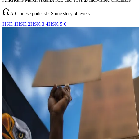
A Chinese podcast · Same story, 4 levels
HSK 1
HSK 2
HSK 3-4
HSK 5-6