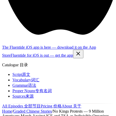
The Fluentide iOS app is here — download it on the App
Store
Fluentide for iOS is out — get the app
Catalogue
目录
Script
原文
Vocabulary
词汇
Grammar
语法
Proper Nouns
专有名词
Sources
来源
All Episodes
全部节目
Pricing
价格
About
关于
Home
/
Graded Chinese Stories
/
No Kings Protests — 9 Million
Americans March Against ICE and TSA as Indivisible Organizes