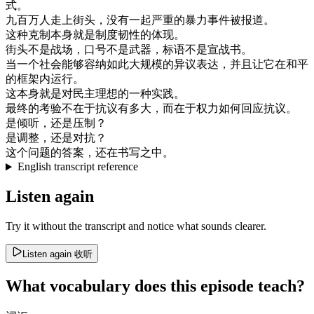
式
。
九百
万人
走上
街头
，
没有
一起
严重
的
暴力
事件
被
报道
。
这种
克制
本身
就是
制度
韧性
的
体现
。
街头
不是
战场
，
口号
不是
武器
，
标语
不是
宣战
书
。
当
一个
社会
能够
容纳
如此
大规模
的
异议
表达
，
并且
让
它
在
和平
的
框架
内
运行
。
这
本身
就是
对
民主
理想
的
一种
实践
。
最终
的
考验
不
在于
抗议
有
多大
，
而
在于
权力
如何
回应
抗议
。
是
倾听
，
还是
压制
？
是
调整
，
还是
对抗
？
这个
问题
的
答案
，
还
在
书写
之中
。
English transcript reference
Listen again
Try it without the transcript and notice what sounds clearer.
Listen again
收听
What vocabulary does this episode teach?