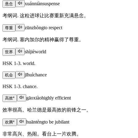
xuánniàn
suspense
悬念
考纲词. 这粒进球让比赛重新充满悬念。
zūnzhòng
to respect
尊重
考纲词. 塞内加尔的精神赢得了尊重。
shìjiè
world
世界
HSK 1-3. world.
jīhuì
chance
机会
HSK 1-3. chance.
gāoxiào
highly efficient
高效
*
效率很高。哈兰德是最高效的前锋之一。
huānténg
to be jubilant
欢腾
*
非常高兴、热闹。看台上一片欢腾。