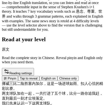
line-by-line English translation, so you can listen and read at once
— comprehensible input in the sense of Stephen Krashen's i+1
theory. It teaches 7 key vocabulary words such as 悬念、尊重、世
界 and walks through 3 grammar patterns, each explained in English
with examples. The same news story is retold at 4 difficulty levels
— use the level selector above to find the version that is challenging
but still understandable for you.
Read at your level
原文
Read the complete story in Chinese. Reveal pinyin and English only
when you need them.
Reading settings
拼
Pinyin
Tap to reveal
English on
Chinese only
挪威
三
比
二
险
胜
塞内加尔
，
这
是
一
场
进
球
如雨
、
扣人心弦
的
精
彩
比赛
。
两
支
球队
加
在一起
，
一共
打进
了
五
个
球
，
比分
一路
你
追
我
赶
，
直到
最后
一刻
才
尘埃
落
定
。
我们
先
来
认识
一下
这
两
支
球队
。