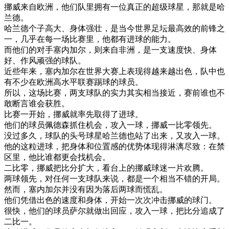
挪威
来自
欧洲
，
他们
队
里
拥有
一位
真正
的
超级
球
星
，
那
就是
哈
兰
德
。
哈
兰
德
个子
高大
、
身体
强壮
，
是
当今
世界
足
坛
最
高效
的
前锋
之
一
，
几乎
在
每一
场
比赛
里
，
他
都有
进
球
的
能力
。
而
他们
的
对手
塞内加尔
，
则
来自
非洲
，
是
一支
速度
快
、
身体
好
、
作风
顽强
的
球队
。
近些
年来
，
塞内加尔
在
世界
大
赛
上
表现
得
越来越
出色
，
队
中
也
有
不少
在
欧洲
高
水平
联
赛
踢球
的
球员
。
所以
，
这
场
比赛
，
两
支
球队
的
实力
其实
相当
接近
，
赛
前
谁
也
不
敢
断言
谁会
获胜
。
比赛
一
开始
，
挪威
就
率先
取得
了
进
球
。
他们
的
球员
佩
德
森
抓住
机会
，
攻入
一球
，
挪威
一
比
零
领先
。
没过
多久
，
球队
的
头
号
球
星
哈
兰
德
也
站了
出来
，
又
攻入
一球
。
他的
这粒
进
球
，
把
身体
和
位置
感
的
优势
体现
得
淋漓
尽致
：
在
禁
区
里
，
他
比
谁
都
更
会
找
机会
。
二
比
零
，
挪威
把
比分
扩大
，
看台
上
的
挪威
球迷
一片
欢腾
。
两
球
领先
，
对
任何
一支
球队
来说
，
都是
一个
相当
不错
的
开
局
。
然而
，
塞内加尔
并
没有
因为
落后
两
球
而
慌乱
。
他们
凭借
出色
的
速度
和
身体
，
开始
一次
次
冲击
挪威
的
球门
。
很快
，
他们
的
球员
萨尔
就
做出
回应
，
攻入
一球
，
把
比分
追
成了
二
比
一
。