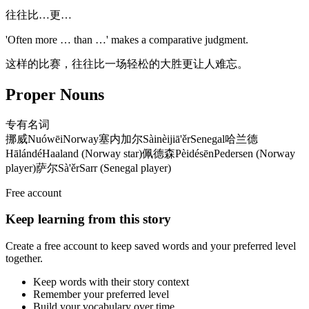
往往比…更…
'Often more … than …' makes a comparative judgment.
这样的比赛，往往比一场轻松的大胜更让人难忘。
Proper Nouns
专有名词
挪威
Nuówēi
Norway
塞内加尔
Sàinèijiā'ěr
Senegal
哈兰德
Hālándé
Haaland (Norway star)
佩德森
Pèidésēn
Pedersen (Norway
player)
萨尔
Sà'ěr
Sarr (Senegal player)
Free account
Keep learning from this story
Create a free account to keep saved words and your preferred level
together.
Keep words with their story context
Remember your preferred level
Build your vocabulary over time