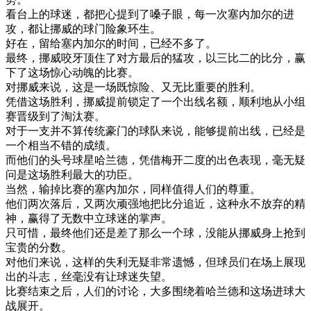
看台
上
的
球迷
，
都
把
心
提到
了
嗓子
眼
，
每一
次
塞内加尔
的
进
攻
，
都
让
挪威
的
球门
险
象
环
生
。
好
在
，
留给
塞内加尔
的
时间
，
已经
不多
了
。
最终
，
挪威
咬牙
顶住
了
对方
最后
的
猛攻
，
以
三
比
二
的
比分
，
赢
下了
这
场
惊心动魄
的
比赛
。
对
挪威
来说
，
这
是
一
场
既
惊险
、
又
无比
重要
的
胜利
。
凭借
这
场
胜利
，
挪威
提前
锁定
了
一个
出
线
名额
，
顺利
地
从
小组
赛
晋
级
到了
淘汰
赛
。
对于
一支
并
不算
传统
豪
门
的
球队
来说
，
能够
提前
出
线
，
已经
是
一个
相当
不错
的
成绩
。
而
他们
的
头
号
球
星
哈
兰
德
，
凭借
梅
开
二度
的
出色
表现
，
毫无
疑
问
是
这
场
胜利
最大
的
功臣
。
当然
，
输
掉
比赛
的
塞内加尔
，
同样
值得
人们
的
尊重
。
他们
两次
落后
，
又
两次
顽强
地
把
比分
追
近
，
这种
永不
放弃
的
精
神
，
赢得
了
无数
中立
球迷
的
掌声
。
只
可惜
，
最终
他们
还是
差
了
那么
一个
球
，
没能
从
挪威
身上
抢到
宝贵
的
分数
。
对
他们
来说
，
这样
的
失利
无疑
非常
遗憾
，
但
球员
们
在场
上
展现
出
的
斗志
，
丝毫
没有
让
球迷
失望
。
比赛
结束
之后
，
人们
的
讨论
，
大多
围绕着
哈
兰
德
和
这
场
进
球
大
战
展开
。