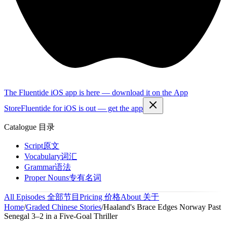
The Fluentide iOS app is here — download it on the App
Store
Fluentide for iOS is out — get the app
Catalogue
目录
Script
原文
Vocabulary
词汇
Grammar
语法
Proper Nouns
专有名词
All Episodes
全部节目
Pricing
价格
About
关于
Home
/
Graded Chinese Stories
/
Haaland's Brace Edges Norway Past
Senegal 3–2 in a Five-Goal Thriller