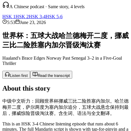
A Chinese podcast · Same story, 4 levels
HSK 1
HSK 2
HSK 3-4
HSK 5-6
5:53
June 23, 2026
世
界
杯
：
五
球
大
战
哈
兰
德
梅
开
二
度
，
挪
威
三
比
二
险
胜
塞
内
加
尔
晋
级
淘
汰
赛
Haaland's Brace Edges Norway Past Senegal 3–2 in a Five-Goal
Thriller
Listen first
Read the transcript
About this story
中级中文听力：回顾世界杯挪威三比二险胜塞内加尔。哈兰德
梅开二度，萨尔两度为塞内加尔追分，五球大战悬念保持到最
后，挪威惊险晋级淘汰赛。含生词、语法与全文翻译。
This is an HSK 3-4 Chinese listening episode that runs about 6
minutes. The full Mandarin script is shown with tap-for-pinyin and a