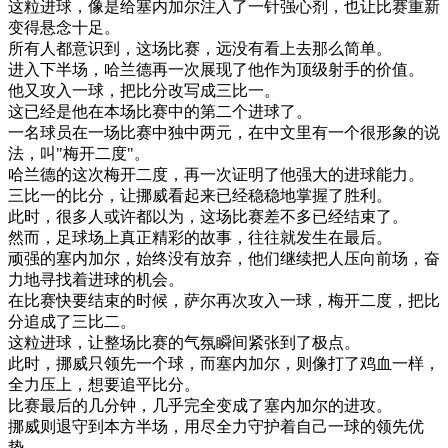
这粒
进
球
，
像是
给
塞内加尔
注入
了
一针
强心剂
，
也
让
比赛
重新
变得
悬念
十足
。
所有
人
都
意识
到
，
这
场
比赛
，
远
没有
看上去
那么
简单
。
进入
下
半场
，
哈
兰
德
再
一次
展现
了
他
作为
顶
级
射手
的
价值
。
他
又
攻入
一球
，
把
比分
改写
成
三
比
一
。
这
已经
是
他在
本
场
比赛
中的
第二个
进
球
了
。
一名
球员
在
一
场
比赛
中
独
中
两元
，
在
中文
里
有
一个
很
形象
的
说
法
，
叫
"
梅
开
二度
"
。
哈
兰
德
的
这次
梅
开
二度
，
再
一次
证明
了
他
强大
的
进
球
能力
。
三
比
一
的
比分
，
让
挪威
看起来
已经
稳
稳
地
掌握
了
胜利
。
此时
，
很多
人
或许
都
以为
，
这
场
比赛
差不多
已经
结束
了
。
然而
，
足
球场上
真正
精彩
的
故事
，
往往
就
发生
在
最后
。
顽强
的
塞内加尔
，
始终
没有
放弃
，
他们
继续
把
人
压
向前
场
，
奋
力
地
寻找
着
进
球
的
机会
。
在
比赛
快要
结束
的
时候
，
萨尔
再次
攻入
一球
，
梅
开
二度
，
把
比
分
追
成了
三
比
二
。
这粒
进
球
，
让
整场
比赛
的
气氛
瞬间
紧张
到了
极
点
。
此时
，
挪威
只
领先
一个
球
，
而
塞内加尔
，
则
像
打
了
鸡
血
一样
，
全力
压
上
，
想要
追
平
比分
。
比赛
最后
的
几
分钟
，
几乎
完全
变成
了
塞内加尔
的
进攻
。
挪威
则
退守
到
本
方
半场
，
用尽
全力
守
护着
自己
一球
的
领先
优
势
。