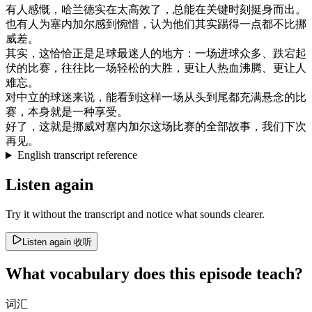
有人
感慨
，
哈
兰
德
实在
太
高效
了
，
总能
在
关键时刻
挺身而出
。
也有
人为
塞内加尔
感到
惋惜
，
认为
他们
其实
踢得
一点
都不
比
挪
威
差
。
其实
，
这
恰恰
正是
足球
最
迷人
的
地方
：
一
场
进
球
众多
、
跌宕
起
伏
的
比赛
，
往往
比
一
场
轻松
的
大
胜
，
更
让
人
热血
沸腾
、
更
让
人
难忘
。
对
中立
的
球迷
来说
，
能
看到
这样
一
场
从头
到
尾
都
充满
悬念
的
比
赛
，
本身
就是
一种
享受
。
好了
，
这
就是
挪威
对
塞内加尔
这
场
比赛
的
全部
故事
，
我们
下次
再见
。
English transcript reference
Listen again
Try it without the transcript and notice what sounds clearer.
Listen again
收听
What vocabulary does this episode teach?
词汇