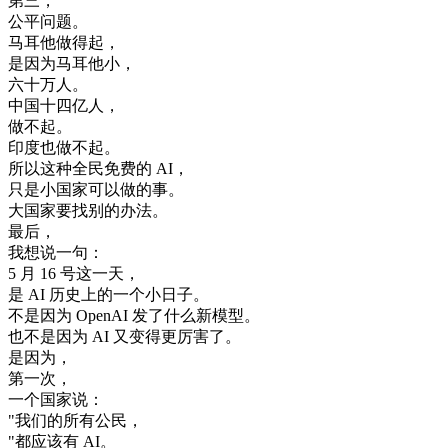
第三
，
公平
问题
。
马耳他
做得
起
，
是
因为
马耳他
小
，
六十
万人
。
中国
十
四亿人
，
做
不起
。
印度
也
做
不起
。
所以
这种
全民
免费
的
AI
，
只是
小
国家
可以
做的
事
。
大
国家
要
找
别的
办法
。
最后
，
我想
说
一句
：
5
月
16
号
这
一天
，
是
AI
历史
上
的
一个
小
日子
。
不是
因为
OpenAI
发
了
什么
新
模型
。
也不是
因为
AI
又
变得
更
厉害
了
。
是
因为
，
第一次
，
一个
国家
说
：
"
我们
的
所有
公民
，
"
都应该
有
AI
。