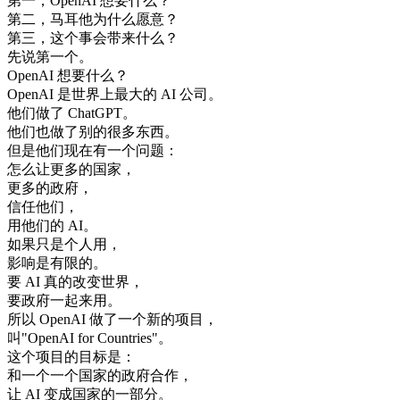
第一
，
OpenAI
想要
什么
？
第二
，
马耳他
为什么
愿意
？
第三
，
这个
事
会
带来
什么
？
先
说
第
一个
。
OpenAI
想要
什么
？
OpenAI
是
世界上
最大
的
AI
公司
。
他们
做了
ChatGPT
。
他们
也
做了
别的
很多
东西
。
但是
他们
现在
有
一个
问题
：
怎么
让
更多
的
国家
，
更多
的
政府
，
信任
他们
，
用
他们
的
AI
。
如果
只是
个人
用
，
影响
是
有限
的
。
要
AI
真的
改变
世界
，
要
政府
一起来
用
。
所以
OpenAI
做了
一个
新的
项目
，
叫
"
OpenAI
for
Countries
"
。
这个
项目
的
目标
是
：
和
一个
一个
国家
的
政府
合作
，
让
AI
变成
国家
的
一部分
。