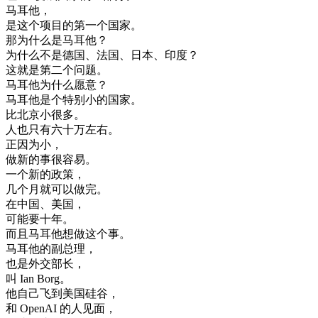
马耳他
，
是
这个
项目
的
第
一个
国家
。
那
为什么
是
马耳他
？
为什么
不是
德国
、
法国
、
日本
、
印度
？
这
就是
第二个
问题
。
马耳他
为什么
愿意
？
马耳他
是
个
特别
小
的
国家
。
比
北京
小
很多
。
人
也
只有
六十
万
左右
。
正
因为
小
，
做
新的
事
很
容易
。
一个
新的
政策
，
几个
月
就
可以
做完
。
在
中国
、
美国
，
可能
要
十年
。
而且
马耳他
想做
这个
事
。
马耳他
的
副总理
，
也是
外交部
长
，
叫
Ian
Borg
。
他
自己
飞到
美国
硅
谷
，
和
OpenAI
的
人
见面
，