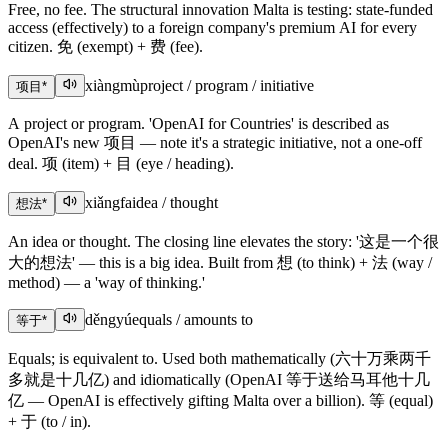
Free, no fee. The structural innovation Malta is testing: state-funded
access (effectively) to a foreign company's premium AI for every
citizen. 免 (exempt) + 费 (fee).
xiàngmù
project / program / initiative
项目
*
A project or program. 'OpenAI for Countries' is described as
OpenAI's new 项目 — note it's a strategic initiative, not a one-off
deal. 项 (item) + 目 (eye / heading).
xiǎngfa
idea / thought
想法
*
An idea or thought. The closing line elevates the story: '这是一个很
大的想法' — this is a big idea. Built from 想 (to think) + 法 (way /
method) — a 'way of thinking.'
děngyú
equals / amounts to
等于
*
Equals; is equivalent to. Used both mathematically (六十万乘两千
多就是十几亿) and idiomatically (OpenAI 等于送给马耳他十几
亿 — OpenAI is effectively gifting Malta over a billion). 等 (equal)
+ 于 (to / in).