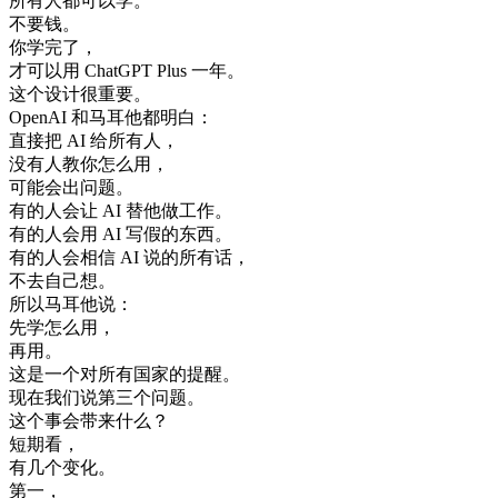
所有
人
都可以
学
。
不要
钱
。
你
学
完了
，
才可以
用
ChatGPT
Plus
一年
。
这个
设计
很
重要
。
OpenAI
和
马耳他
都
明白
：
直接
把
AI
给
所有
人
，
没有
人
教
你
怎么
用
，
可能
会
出
问题
。
有
的
人
会
让
AI
替
他
做
工作
。
有
的
人
会
用
AI
写
假的
东西
。
有
的
人
会
相信
AI
说的
所有
话
，
不去
自己
想
。
所以
马耳他
说
：
先学
怎么
用
，
再
用
。
这
是
一个
对
所有
国家
的
提醒
。
现在
我们
说
第三个
问题
。
这个
事
会
带来
什么
？
短期
看
，
有
几个
变化
。
第一
，