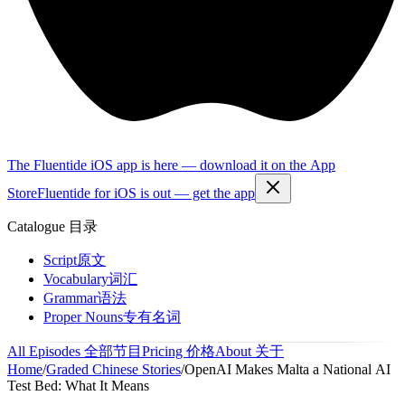
The Fluentide iOS app is here — download it on the App
Store
Fluentide for iOS is out — get the app
Catalogue
目录
Script
原文
Vocabulary
词汇
Grammar
语法
Proper Nouns
专有名词
All Episodes
全部节目
Pricing
价格
About
关于
Home
/
Graded Chinese Stories
/
OpenAI Makes Malta a National AI
Test Bed: What It Means