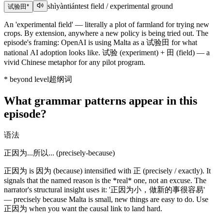
shìyàntián
test field / experimental ground
试验田
*
An 'experimental field' — literally a plot of farmland for trying new
crops. By extension, anywhere a new policy is being tried out. The
episode's framing: OpenAI is using Malta as a 试验田 for what
national AI adoption looks like. 试验 (experiment) + 田 (field) — a
vivid Chinese metaphor for any pilot program.
*
beyond level
超纲词
What grammar patterns appear in this
episode?
语法
正因为...所以... (precisely-because)
正因为 is 因为 (because) intensified with 正 (precisely / exactly). It
signals that the named reason is the *real* one, not an excuse. The
narrator's structural insight uses it: '正因为小，做新的事很容易'
— precisely because Malta is small, new things are easy to do. Use
正因为 when you want the causal link to land hard.