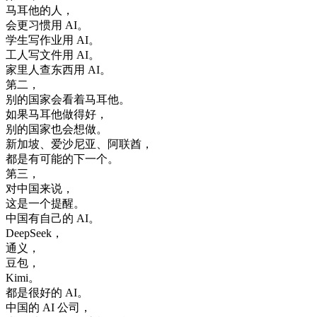
马耳他
的
人
，
会
更
习惯
用
AI
。
学生
写作
业
用
AI
。
工人
写
文件
用
AI
。
家里
人
查
东西
用
AI
。
第二
，
别的
国家
会
看
着
马耳他
。
如果
马耳他
做得
好
，
别的
国家
也
会
想做
。
新加坡
、
爱沙尼亚
、
阿
联
酋
，
都是
有
可能
的
下
一个
。
第三
，
对
中国
来说
，
这
是
一个
提醒
。
中国
有
自己
的
AI
。
DeepSeek
，
通义
，
豆
包
，
Kimi
。
都是
很好
的
AI
。
中国
的
AI
公司
，