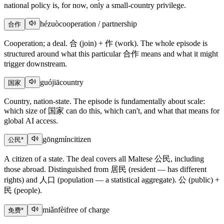
national policy is, for now, only a small-country privilege.
hézuò
cooperation / partnership
合作
Cooperation; a deal. 合 (join) + 作 (work). The whole episode is
structured around what this particular 合作 means and what it might
trigger downstream.
guójiā
country
国家
Country, nation-state. The episode is fundamentally about scale:
which size of 国家 can do this, which can't, and what that means for
global AI access.
gōngmín
citizen
公民
*
A citizen of a state. The deal covers all Maltese 公民, including
those abroad. Distinguished from 居民 (resident — has different
rights) and 人口 (population — a statistical aggregate). 公 (public) +
民 (people).
miǎnfèi
free of charge
免费
*