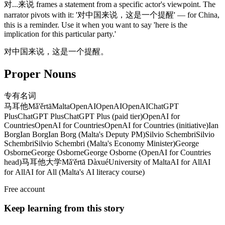
对...来说 frames a statement from a specific actor's viewpoint. The
narrator pivots with it: '对中国来说，这是一个提醒' — for China,
this is a reminder. Use it when you want to say 'here is the
implication for this particular party.'
对中国来说，这是一个提醒。
Proper Nouns
专有名词
马耳他
Mǎ'ěrtā
Malta
OpenAI
OpenAI
OpenAI
ChatGPT
Plus
ChatGPT Plus
ChatGPT Plus (paid tier)
OpenAI for
Countries
OpenAI for Countries
OpenAI for Countries (initiative)
Ian
Borg
Ian Borg
Ian Borg (Malta's Deputy PM)
Silvio Schembri
Silvio
Schembri
Silvio Schembri (Malta's Economy Minister)
George
Osborne
George Osborne
George Osborne (OpenAI for Countries
head)
马耳他大学
Mǎ'ěrtā Dàxué
University of Malta
AI for All
AI
for All
AI for All (Malta's AI literacy course)
Free account
Keep learning from this story