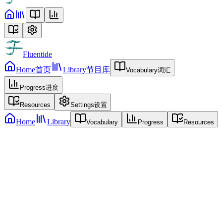
Fluentide
Home
首页
Library
节目库
Vocabulary
词汇
Progress
进度
Resources
Settings
设置
Home
Library
Vocabulary
Progress
Resources