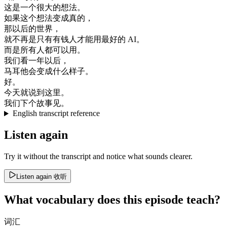
这
是
一个
很大
的
想法
。
如果
这个
想法
变成
真的
，
那
以后
的
世界
，
就
不再是
只有
有
钱
人
才能
用
最好的
AI
。
而是
所有
人
都可以
用
。
我们
看
一年
以后
，
马耳他
会
变成
什么
样子
。
好
。
今天
就
说
到
这里
。
我们
下
个
故事
见
。
English transcript reference
Listen again
Try it without the transcript and notice what sounds clearer.
Listen again
收听
What vocabulary does this episode teach?
词汇