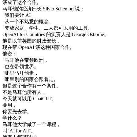
谈
成了
这个
合作
。
马耳他
的
经济
部长
Silvio
Schembri
说
：
"
我们
要
让
AI
，
"
从
一个
不
熟悉
的
概念
，
"
变成
家庭
、
学生
、
工人
都可以
用
的
工具
。
OpenAI
for
Countries
的
负责
人
是
George
Osborne
。
他是
以前
英国
的
财政
部长
，
现在
帮
OpenAI
谈
这种
国家
合作
。
他
说
：
"
马耳他
在
带领
欧洲
，
"
也在
带领
世界
。
"
哪里
马耳他
走
，
"
哪里
别的
国家
会
跟着
走
。
但是
这个
合作
有
一个
条件
。
不是
马耳他
所有
人
，
今天
就
可以
用
ChatGPT
。
要用
，
你要
先去
学
。
学
什么
？
马耳他
大学
做了
一个
课程
，
叫
"
AI
for
All
"
。