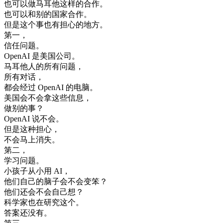
也可以
做
马耳他
这样
的
合作
。
也可以
和
别的
国家
合作
。
但是
这个
事
也有
担心
的
地方
。
第一
，
信任
问题
。
OpenAI
是
美国
公司
。
马耳他
人的
所有
问题
，
所有
对话
，
都会
经过
OpenAI
的
电脑
。
美国
会不会
拿
这些
信息
，
做
别的
事
？
OpenAI
说
不会
。
但是
这种
担心
，
不会
马上
消失
。
第二
，
学习
问题
。
小孩子
从小
用
AI
，
他们
自己
的
脑子
会不会
变
笨
？
他们
还
会不会
自己
想
？
科学
家
也在
研究
这个
。
答案
还
没有
。