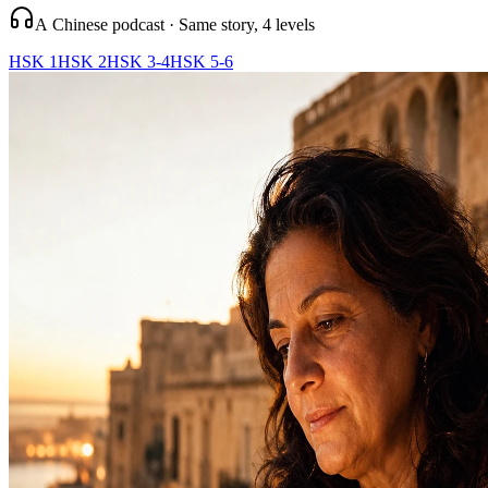
A Chinese podcast · Same story, 4 levels
HSK 1
HSK 2
HSK 3-4
HSK 5-6