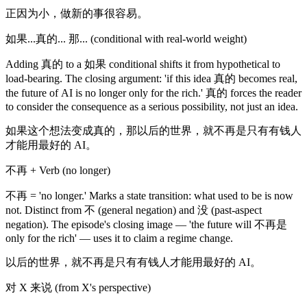
正因为小，做新的事很容易。
如果...真的... 那... (conditional with real-world weight)
Adding 真的 to a 如果 conditional shifts it from hypothetical to
load-bearing. The closing argument: 'if this idea 真的 becomes real,
the future of AI is no longer only for the rich.' 真的 forces the reader
to consider the consequence as a serious possibility, not just an idea.
如果这个想法变成真的，那以后的世界，就不再是只有有钱人
才能用最好的 AI。
不再 + Verb (no longer)
不再 = 'no longer.' Marks a state transition: what used to be is now
not. Distinct from 不 (general negation) and 没 (past-aspect
negation). The episode's closing image — 'the future will 不再是
only for the rich' — uses it to claim a regime change.
以后的世界，就不再是只有有钱人才能用最好的 AI。
对 X 来说 (from X's perspective)