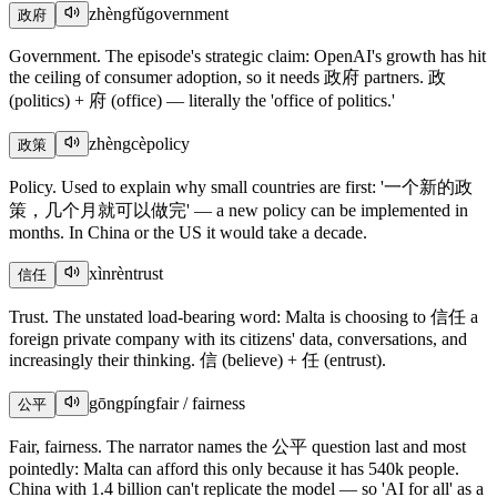
zhèngfǔ
government
政府
Government. The episode's strategic claim: OpenAI's growth has hit
the ceiling of consumer adoption, so it needs 政府 partners. 政
(politics) + 府 (office) — literally the 'office of politics.'
zhèngcè
policy
政策
Policy. Used to explain why small countries are first: '一个新的政
策，几个月就可以做完' — a new policy can be implemented in
months. In China or the US it would take a decade.
xìnrèn
trust
信任
Trust. The unstated load-bearing word: Malta is choosing to 信任 a
foreign private company with its citizens' data, conversations, and
increasingly their thinking. 信 (believe) + 任 (entrust).
gōngpíng
fair / fairness
公平
Fair, fairness. The narrator names the 公平 question last and most
pointedly: Malta can afford this only because it has 540k people.
China with 1.4 billion can't replicate the model — so 'AI for all' as a