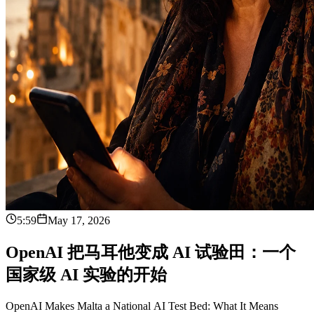
5:59
May 17, 2026
O
p
e
n
A
I
把
马
耳
他
变
成
A
I
试
验
田
：
一
个
国
家
级
A
I
实
验
的
开
始
OpenAI Makes Malta a National AI Test Bed: What It Means