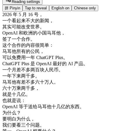
Reading settings
拼
Pinyin
Tap to reveal
English on
Chinese only
2026
年
5
月
16
号
，
一个
看起来
不大
的
新闻
，
其实
可能
改变
世界
。
OpenAI
和
欧洲
的
小国
马耳他
，
签了
一个
合作
。
这个
合作
的
内容
很简单
：
马耳他
所有
的
公民
，
可以
免费
用
一年
ChatGPT
Plus
。
ChatGPT
Plus
是
OpenAI
最好的
AI
产品
。
一个
月
差不多
两百块
人民
币
。
一年
下来
两千
多
。
马耳他
有
差不多
六十
万人
。
六十
万乘
两千
多
，
就是
十
几
亿
。
也就是说
：
OpenAI
等于
送给
马耳他
十
几
亿
的
东西
。
为什么
？
要
明白
为什么
，
我们
要
看
三
个
问题
。