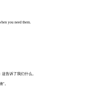
 when you need them.
：
这
告诉
了
我们
什么
。
物
"
。
。