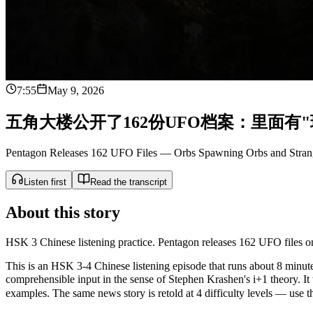
7:55
May 9, 2026
五
角
大
楼
公
开
了
1
6
2
份
U
F
O
档
案
：
里
面
有
"
Pentagon Releases 162 UFO Files — Orbs Spawning Orbs and Stran
Listen first
Read the transcript
About this story
HSK 3 Chinese listening practice. Pentagon releases 162 UFO files o
This is an HSK 3-4 Chinese listening episode that runs about 8 minutes
comprehensible input in the sense of Stephen Krashen's i+1 theor
examples. The same news story is retold at 4 difficulty levels — use the