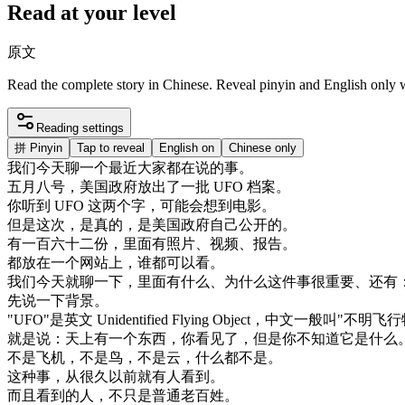
Read at your level
原文
Read the complete story in Chinese. Reveal pinyin and English only
Reading settings
拼
Pinyin
Tap to reveal
English on
Chinese only
我们
今天
聊
一个
最近
大家
都在
说的
事
。
五月
八
号
，
美国
政府
放出
了
一批
UFO
档案
。
你
听到
UFO
这
两
个
字
，
可能
会
想到
电影
。
但是
这次
，
是
真的
，
是
美国
政府
自己
公开
的
。
有
一百
六十
二份
，
里面
有
照片
、
视频
、
报告
。
都
放在
一个
网站
上
，
谁
都可以
看
。
我们
今天
就
聊
一下
，
里面
有
什么
、
为什么
这
件
事
很
重要
、
还有
先
说
一下
背景
。
"
UFO
"
是
英文
Unidentified
Flying
Object
，
中文
一般
叫
"
不明
飞行
就是
说
：
天上
有
一个
东西
，
你
看见
了
，
但是
你
不知道
它是
什么
不是
飞机
，
不是
鸟
，
不是
云
，
什么
都不是
。
这种
事
，
从
很久
以前
就有
人
看到
。
而且
看到
的
人
，
不只是
普通
老百姓
。