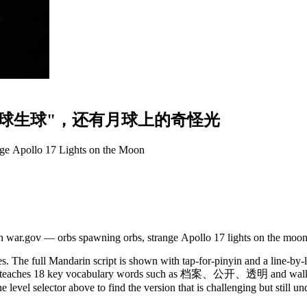
球
生
球
"
，
还
有
月
球
上
的
奇
怪
光
ge Apollo 17 Lights on the Moon
n war.gov — orbs spawning orbs, strange Apollo 17 lights on the moon,
. The full Mandarin script is shown with tap-for-pinyin and a line-by-l
y. It teaches 18 key vocabulary words such as 档案、公开、透明 and walks 
 level selector above to find the version that is challenging but still u