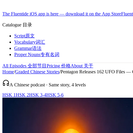
The Fluentide iOS app is here — download it on the App Store
Fluent
Catalogue
目录
Script
原文
Vocabulary
词汇
Grammar
语法
Proper Nouns
专有名词
All Episodes
全部节目
Pricing
价格
About
关于
Home
/
Graded Chinese Stories
/
Pentagon Releases 162 UFO Files — 
A Chinese podcast · Same story, 4 levels
HSK 1
HSK 2
HSK 3-4
HSK 5-6