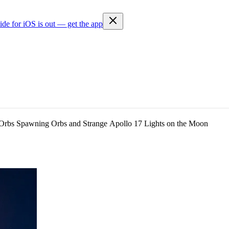
ide for iOS is out — get the app
Orbs Spawning Orbs and Strange Apollo 17 Lights on the Moon