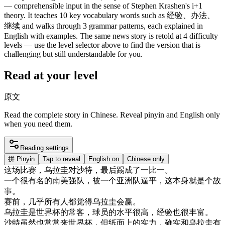
— comprehensible input in the sense of Stephen Krashen's i+1
theory. It teaches 10 key vocabulary words such as 经验、办法、
继续 and walks through 3 grammar patterns, each explained in
English with examples. The same news story is retold at 4 difficulty
levels — use the level selector above to find the version that is
challenging but still understandable for you.
Read at your level
原文
Read the complete story in Chinese. Reveal pinyin and English only
when you need them.
Reading settings
拼
Pinyin
Tap to reveal
English on
Chinese only
这
场
比赛
，
乌拉圭
对
沙特
，
最后
踢
成了
一
比
一
。
一个
很有
名
的
南美
强
队
，
被
一个
亚洲
队
逼
平
，
这
本身
就是
个
故
事
。
赛
前
，
几乎
所有
人
都
觉得
乌拉圭
会赢
。
乌拉圭
是
世界
杯
的
常客
，
球员
的
水平
很高
，
经验
也
很
丰富
。
沙特
虽然
也
常常
来
世界
杯
，
但
纸
面上
的
实力
，
确实
和
乌拉圭
有