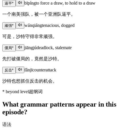
bīpíng
to force a draw, to hold to a draw
逼平
*
一个南美强队，被一个亚洲队逼平。
wánqiáng
tenacious, dogged
顽强
*
可是，沙特守得非常顽强。
jiāngjú
deadlock, stalemate
僵局
*
先打破僵局的，竟然是沙特。
fǎnjī
counterattack
反击
*
沙特也想抓住反击的机会。
*
beyond level
超纲词
What grammar patterns appear in this
episode?
语法