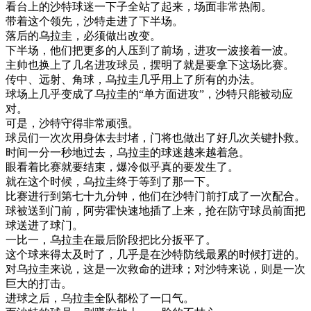
看台
上
的
沙特
球迷
一下子
全
站了
起来
，
场面
非常
热闹
。
带
着
这个
领先
，
沙特
走进
了
下
半场
。
落后
的
乌拉圭
，
必须
做出
改变
。
下
半场
，
他们
把
更多
的
人
压
到了
前
场
，
进攻
一波
接着
一波
。
主
帅
也
换
上了
几
名
进攻
球员
，
摆明
了
就是
要
拿下
这
场
比赛
。
传
中
、
远
射
、
角球
，
乌拉圭
几乎
用
上了
所有
的
办法
。
球场上
几乎
变成
了
乌拉圭
的
“
单方面
进攻
”
，
沙特
只能
被动
应
对
。
可是
，
沙特
守得
非常
顽强
。
球员
们
一次
次
用
身体
去
封
堵
，
门
将
也
做出
了
好
几次
关键
扑
救
。
时间
一分一秒
地
过去
，
乌拉圭
的
球迷
越来越
着急
。
眼看着
比赛
就要
结束
，
爆
冷
似乎
真的
要
发生
了
。
就在
这个
时候
，
乌拉圭
终于
等
到了
那
一下
。
比赛
进行
到
第七
十九
分钟
，
他们
在
沙特
门前
打
成了
一次
配合
。
球
被
送到
门前
，
阿
劳
霍
快速
地
插
了
上来
，
抢
在
防守
球员
前面
把
球
送进
了
球门
。
一
比
一
，
乌拉圭
在
最后
阶段
把
比分
扳
平
了
。
这个
球
来
得
太
及时
了
，
几乎是
在
沙特
防线
最
累
的
时候
打进
的
。
对
乌拉圭
来说
，
这
是
一次
救命
的
进
球
；
对
沙特
来说
，
则
是
一次
巨大
的
打击
。
进
球
之后
，
乌拉圭
全
队
都
松
了一
口气
。