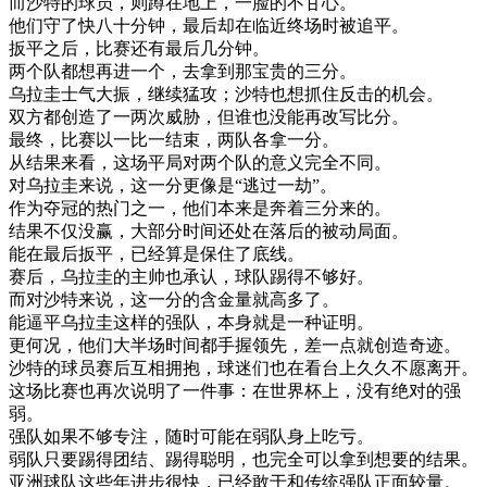
而
沙特
的
球员
，
则
蹲
在
地上
，
一
脸
的
不甘心
。
他们
守
了
快
八十
分钟
，
最后
却
在
临近
终
场
时
被
追
平
。
扳
平
之后
，
比赛
还有
最后
几
分钟
。
两
个
队
都想
再进
一个
，
去
拿到
那
宝贵
的
三分
。
乌拉圭
士气
大
振
，
继续
猛攻
；
沙特
也想
抓住
反击
的
机会
。
双方
都
创造
了一
两次
威胁
，
但
谁
也没
能
再
改写
比分
。
最终
，
比赛
以
一
比
一
结束
，
两队
各
拿
一分
。
从
结果
来看
，
这
场
平局
对
两
个
队
的
意义
完全
不同
。
对
乌拉圭
来说
，
这
一分
更像
是
“
逃
过
一
劫
”
。
作为
夺
冠
的
热门
之一
，
他们
本来是
奔
着
三分
来
的
。
结果
不仅
没
赢
，
大部分
时间
还
处
在
落后
的
被动
局面
。
能
在
最后
扳
平
，
已经
算是
保住
了
底线
。
赛
后
，
乌拉圭
的
主
帅
也
承认
，
球队
踢得
不够
好
。
而
对
沙特
来说
，
这
一分
的
含金量
就
高
多
了
。
能
逼
平
乌拉圭
这样
的
强
队
，
本身
就是
一种
证明
。
更
何况
，
他们
大
半场
时间
都
手握
领先
，
差一点
就
创造
奇迹
。
沙特
的
球员
赛
后
互相
拥抱
，
球迷
们
也在
看台
上
久久
不愿
离开
。
这
场
比赛
也
再次
说明
了
一件事
：
在
世界
杯
上
，
没有
绝对
的
强
弱
。
强
队
如果
不够
专注
，
随时
可能
在
弱
队
身上
吃亏
。
弱
队
只要
踢得
团结
、
踢得
聪明
，
也
完全
可以
拿到
想要
的
结果
。
亚洲
球队
这些
年
进步
很快
，
已经
敢于
和
传统
强
队
正面
较量
。