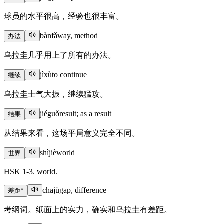
球员的水平很高，经验也很丰富。
bànfǎ
way, method
办法
乌拉圭几乎用上了所有的办法。
jìxù
to continue
继续
乌拉圭士气大振，继续猛攻。
jiéguǒ
result; as a result
结果
从结果来看，这场平局意义完全不同。
shìjiè
world
世界
HSK 1-3. world.
chājù
gap, difference
差距
*
考纲词。纸面上的实力，确实和乌拉圭有差距。