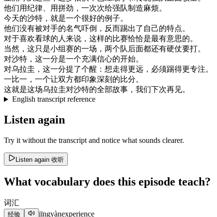
他们
用
纪律
、
用
拼
劲
，
一次
次
给
强
队
制造
麻烦
。
今天
的
沙特
，
就是
一个
很好
的
例子
。
他们
没有
被
对手
的
名气
吓倒
，
反而
踢出
了
自己
的
特点
。
对于
喜欢
看球
的
人
来说
，
这样
的
比赛
恰恰
是
最
有意思
的
。
当然
，
这
只是
小组
赛
的
一
场
，
两
个
队
后面
都
还有
硬仗
要
打
。
对
沙特
，
这
一分
是
一个
充满
信心
的
开始
。
对
乌拉圭
，
这
一分
提了
个
醒
：
想
走得
更远
，
必须
踢得
更
专注
。
一
比
一
，
一个
让
双方
都
印象
深刻
的
比分
。
这
就是
这
场
乌拉圭
对
沙特
的
全部
故事
，
我们
下次
再见
。
English transcript reference
Listen again
Try it without the transcript and notice what sounds clearer.
Listen again
收听
What vocabulary does this episode teach?
词汇
jīngyàn
experience
经验