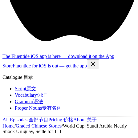
The Fluentide iOS app is here — download it on the App
Store
Fluentide for iOS is out — get the app
Catalogue
目录
Script
原文
Vocabulary
词汇
Grammar
语法
Proper Nouns
专有名词
All Episodes
全部节目
Pricing
价格
About
关于
Home
/
Graded Chinese Stories
/
World Cup: Saudi Arabia Nearly
Shock Uruguay, Settle for 1–1