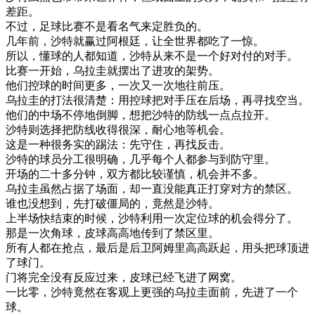
差距
。
不过
，
足球
比赛
不是
看
名气
来
定
胜负
的
。
几年
前
，
沙特
就
赢过
阿根廷
，
让
全世界
都
吃了
一
惊
。
所以
，
懂
球
的
人
都
知道
，
沙特
从来
不是
一个
好
对付
的
对手
。
比赛
一
开始
，
乌拉圭
就
摆出
了
进攻
的
架势
。
他们
控球
的
时间
更多
，
一次
又
一次
地
往前
压
。
乌拉圭
的
打法
很
清楚
：
用
控球
把
对手
压
在
后
场
，
再
寻找
空
当
。
他们
的
中场
不停地
倒
脚
，
想把
沙特
的
防线
一点
点
拉开
。
沙特
则
选择
把
防线
收
得很
深
，
耐心
地
等
机会
。
这
是
一种
很
务实
的
踢
法
：
先
守住
，
再
找
反击
。
沙特
的
球员
分工
很
明确
，
几乎
每个人
都
参与
到
防守
里
。
开场
的
二十
多
分钟
，
双方
都
比较
谨慎
，
机会
并不
多
。
乌拉圭
虽然
占据
了
场面
，
却
一直
没能
真正
打穿
对方
的
禁区
。
谁
也
没想到
，
先
打破
僵局
的
，
竟然是
沙特
。
上
半场
快
结束
的
时候
，
沙特
利用
一次
定位
球
的
机会
得分
了
。
那是
一次
角球
，
皮球
高
高地
传
到了
禁区
里
。
所有
人
都在
抢
点
，
最后
是
后卫
阿
姆
里
高高
跃起
，
用
头
把
球
顶
进
了
球门
。
门
将
完全
没有
反应
过来
，
皮球
已经
飞
进
了
网
窝
。
一
比
零
，
沙特
竟然
在
客观
上
更
强
的
乌拉圭
面前
，
先进
了
一个
球
。