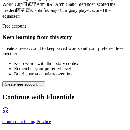
World Cup
阿姆里
Ā'mǔlǐ
Al-Amri (Saudi defender, scored the
header)
阿劳霍
Āláohuò
Araujo (Uruguay player, scored the
equalizer)
Free account
Keep learning from this story
Create a free account to keep saved words and your preferred level
together.
Keep words with their story context
Remember your preferred level
Build your vocabulary over time
Create free account →
Continue with Fluentide
Chinese Listening Practice