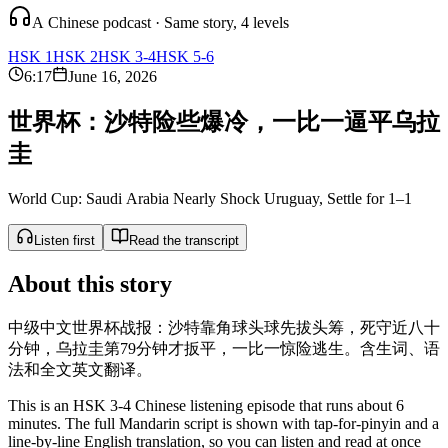
A Chinese podcast · Same story, 4 levels
HSK 1
HSK 2
HSK 3-4
HSK 5-6
6:17
June 16, 2026
世
界
杯
：
沙
特
险
些
爆
冷
，
一
比
一
逼
平
乌
拉
圭
World Cup: Saudi Arabia Nearly Shock Uruguay, Settle for 1–1
Listen first
Read the transcript
About this story
中级中文世界杯战报：沙特靠角球头球先拔头筹，死守近八十
分钟，乌拉圭第79分钟才扳平，一比一惊险逃生。含生词、语
法和全文英文翻译。
This is an HSK 3-4 Chinese listening episode that runs about 6
minutes. The full Mandarin script is shown with tap-for-pinyin and a
line-by-line English translation, so you can listen and read at once