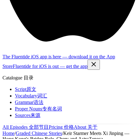
The Fluentide iOS app is here — download it on the App
Store
Fluentide for iOS is out — get the app
Catalogue
目录
Script
原文
Vocabulary
词汇
Grammar
语法
Proper Nouns
专有名词
Sources
来源
All Episodes
全部节目
Pricing
价格
About
关于
Home
/
Graded Chinese Stories
/
Keir Starmer Meets Xi Jinping —
Hong Kong's Bridge Role, Chery and AstraZeneca