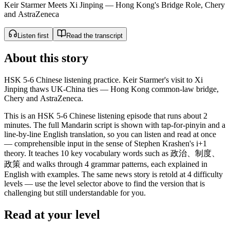
Keir Starmer Meets Xi Jinping — Hong Kong's Bridge Role, Chery
and AstraZeneca
Listen first
Read the transcript
About this story
HSK 5-6 Chinese listening practice. Keir Starmer's visit to Xi
Jinping thaws UK-China ties — Hong Kong common-law bridge,
Chery and AstraZeneca.
This is an HSK 5-6 Chinese listening episode that runs about 2
minutes. The full Mandarin script is shown with tap-for-pinyin and a
line-by-line English translation, so you can listen and read at once
— comprehensible input in the sense of Stephen Krashen's i+1
theory. It teaches 10 key vocabulary words such as 政治、制度、
政策 and walks through 4 grammar patterns, each explained in
English with examples. The same news story is retold at 4 difficulty
levels — use the level selector above to find the version that is
challenging but still understandable for you.
Read at your level