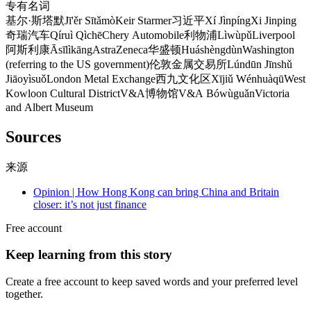
专有名词
基尔·斯塔默
Jī'ěr Sītǎmò
Keir Starmer
习近平
Xí Jìnpíng
Xi Jinping
奇瑞汽车
Qíruì Qìchē
Chery Automobile
利物浦
Lìwùpǔ
Liverpool
阿斯利康
Āsīlìkāng
AstraZeneca
华盛顿
Huáshèngdùn
Washington
(referring to the US government)
伦敦金属交易所
Lúndūn Jīnshǔ
Jiāoyìsuǒ
London Metal Exchange
西九文化区
Xījiǔ Wénhuàqū
West
Kowloon Cultural District
V&A博物馆
V&A Bówùguǎn
Victoria
and Albert Museum
Sources
来源
Opinion | How Hong Kong can bring China and Britain
closer: it’s not just finance
Free account
Keep learning from this story
Create a free account to keep saved words and your preferred level
together.