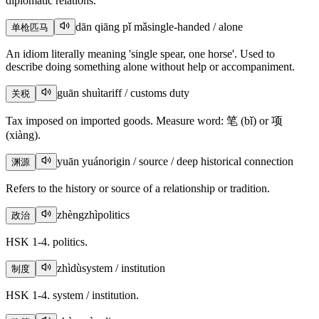
diplomatic relations.
dān qiāng pǐ mǎ
single-handed / alone
单枪匹马
An idiom literally meaning 'single spear, one horse'. Used to
describe doing something alone without help or accompaniment.
guān shuì
tariff / customs duty
关税
Tax imposed on imported goods. Measure word: 笔 (bǐ) or 项
(xiàng).
yuān yuán
origin / source / deep historical connection
渊源
Refers to the history or source of a relationship or tradition.
zhèngzhì
politics
政治
HSK 1-4. politics.
zhìdù
system / institution
制度
HSK 1-4. system / institution.