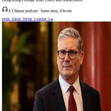
A Chinese podcast · Same story, 4 levels
HSK 1
HSK 2
HSK 3-4
HSK 5-6