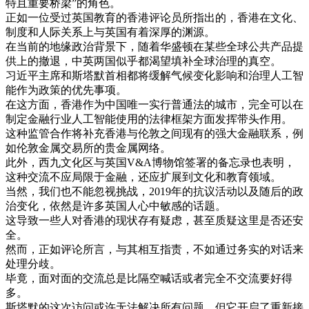
特
且
重要
桥梁
”
的
角色
。
正如
一位
受
过
英国
教育
的
香港
评论
员
所
指出
的
，
香港
在
文化
、
制度
和
人际
关系
上
与
英国
有着
深厚
的
渊源
。
在
当前
的
地
缘
政治
背景
下
，
随着
华盛顿
在
某些
全球
公共
产品
提
供
上
的
撤退
，
中英
两国
似乎
都
渴望
填补
全球
治理
的
真空
。
习
近平
主席
和
斯
塔
默
首相
都
将
缓解
气候
变化
影响
和
治理
人工
智
能
作为
政策
的
优先
事项
。
在
这
方面
，
香港
作为
中国
唯一
实行
普通
法
的
城市
，
完全
可以
在
制定
金融
行业
人工
智能
使用
的
法律
框架
方面
发挥
带头
作用
。
这种
监管
合作
将
补充
香港
与
伦敦
之间
现有
的
强大
金融
联系
，
例
如
伦敦
金属
交易所
的
贵金属
网络
。
此外
，
西
九
文化
区
与
英国
V
&
A
博物
馆
签署
的
备忘录
也
表明
，
这种
交流
不
应
局
限于
金融
，
还
应
扩展
到
文化
和
教育
领域
。
当然
，
我们
也不能
忽视
挑战
，
2019
年
的
抗议
活动
以及
随后
的
政
治
变化
，
依然是
许多
英国
人
心中
敏感
的
话题
。
这
导致
一些
人
对
香港
的
现状
存有
疑虑
，
甚至
质疑
这里
是否
还
安
全
。
然而
，
正如
评论
所
言
，
与其
相互
指责
，
不如
通过
务实
的
对话
来
处理
分歧
。
毕竟
，
面对
面
的
交流
总是
比
隔
空喊
话
或者
完全
不
交流
要
好得
多
。
斯
塔
默
的
这次
访问
或许
无法
解决
所有
问题
，
但
它
开启
了
重新
接