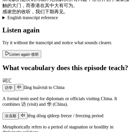
触
的
大门
，
而
香港
在
其中
大有可为
。
感谢
您
的
收听
，
我们
下期
再见
。
English transcript reference
Listen again
Try it without the transcript and notice what sounds clearer.
Listen again
收听
What vocabulary does this episode teach?
词汇
fǎng huá
visit to China
访华
A formal term used for diplomats or officials visiting China. It
combines 访 (visit) and 华 (China).
lěng dòng qī
deep freeze / freezing period
冷冻期
Metaphorically refers to a period of stagnation or hostility in