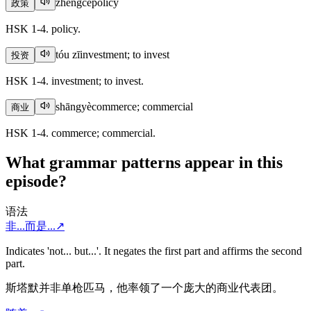
zhèngcè
policy
政策
HSK 1-4. policy.
tóu zī
investment; to invest
投资
HSK 1-4. investment; to invest.
shāngyè
commerce; commercial
商业
HSK 1-4. commerce; commercial.
What grammar patterns appear in this
episode?
语法
非...而是...
↗
Indicates 'not... but...'. It negates the first part and affirms the second
part.
斯塔默并非单枪匹马，他率领了一个庞大的商业代表团。