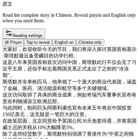
原文
Read the complete story in Chinese. Reveal pinyin and English only
when you need them.
Reading settings
拼
Pinyin
Tap to reveal
English on
Chinese only
大家
好
，
欢迎
收听
今天
的
节目
，
我们
将
深入探讨
英国
首相
基尔
·
斯
塔
默
最近
备受
瞩目
的
访华
行程
。
这
是
八年
来
英国
首相
首次
访问
中国
，
斯
塔
默
此行
不仅
会见
了
习
近平
主席
，
还
似乎
标志
着
两国
关系
正式
走出
了
之前
的
“
冷冻
期
”
。
斯
塔
默
并非
单枪匹马
，
他
率领
了
一个
庞大
的
商业
代表
团
，
涵
盖
了
金融
、
医药
、
清洁
能源
和
航空
等
多个
关键
领域
。
这次
访问
取得
了
具体
的
商业
成果
，
例如
奇瑞
汽车
董事
长
宣布
有
意
在
利物浦
设立
欧洲
总部
。
与此同时
，
制药
巨头
阿
斯
利
康
也
宣布
未来
五年
将
在
中国
投资
150
亿
美元
，
这
无疑是
一
笔
巨大
的
注
资
。
在
政策
层面
，
北京
同意
给予
英国
公民
30
天
免
签
待遇
，
并
将
英国
威士忌
的
关税
从
10
%
大幅
降至
5
%
。
除了
这些
经贸
数字
，
斯
塔
默
特别
强调
了
香港
作为
“
中英
之间
独