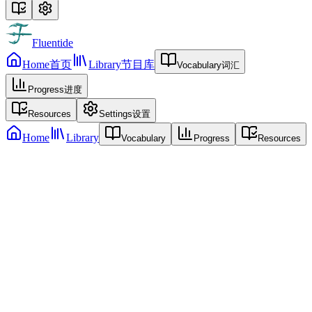
Fluentide
Home
首页
Library
节目库
Vocabulary
词汇
Progress
进度
Resources
Settings
设置
Home
Library
Vocabulary
Progress
Resources