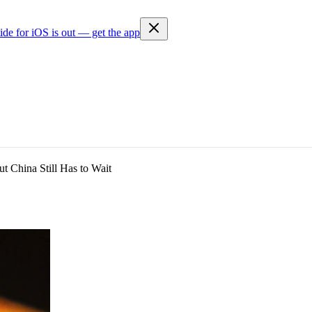
ide for iOS is out — get the app
t China Still Has to Wait