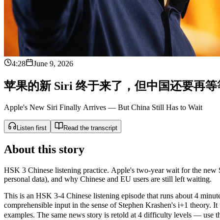
4:28
June 9, 2026
苹
果
的
新
S
i
r
i
终
于
来
了
，
但
中
国
还
要
再
等
Apple's New Siri Finally Arrives — But China Still Has to Wait
Listen first
Read the transcript
About this story
HSK 3 Chinese listening practice. Apple's two-year wait for the new 
personal data), and why Chinese and EU users are still left waiting.
This is an HSK 3-4 Chinese listening episode that runs about 4 minutes
comprehensible input in the sense of Stephen Krashen's i+1 theor
examples. The same news story is retold at 4 difficulty levels — use the