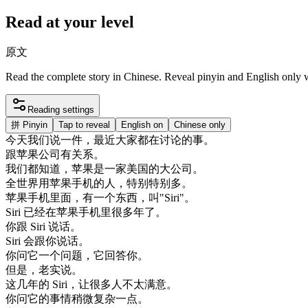
Read at your level
原文
Read the complete story in Chinese. Reveal pinyin and English only
Reading settings
拼
Pinyin
Tap to reveal
English on
Chinese only
今天
我们
说
一件
，
最近
大家
都在
讨论
的
事
。
跟
苹果
公司
有
关系
。
我们
都
知道
，
苹果
是
一家
美国
的
大
公司
。
全世界
用
苹果
手机
的
人
，
特别
特别
多
。
苹果
手机
里面
，
有
一个
东西
，
叫
"
Siri
"
。
Siri
已经
在
苹果
手机
里
很多
年
了
。
你
跟
Siri
说话
。
Siri
会
跟
你
说话
。
你
问
它
一个
问题
，
它
回答
你
。
但是
，
老实
说
。
这
几年
的
Siri
，
让
很多
人
不太
满意
。
你
问
它的
事情
稍微
复杂
一点
。