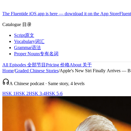
The Fluentide iOS app is here — download it on the App Store
Fluent
Catalogue
目录
Script
原文
Vocabulary
词汇
Grammar
语法
Proper Nouns
专有名词
All Episodes
全部节目
Pricing
价格
About
关于
Home
/
Graded Chinese Stories
/
Apple's New Siri Finally Arrives — Bu
A Chinese podcast · Same story, 4 levels
HSK 1
HSK 2
HSK 3-4
HSK 5-6