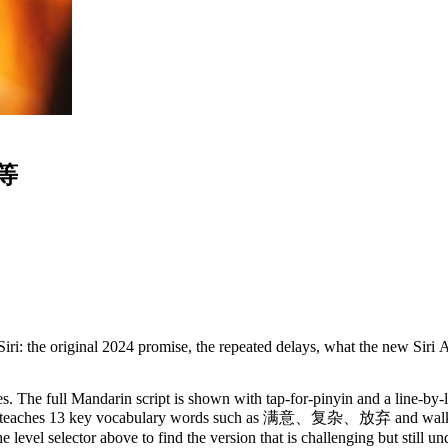
等
Siri: the original 2024 promise, the repeated delays, what the new Sir
. The full Mandarin script is shown with tap-for-pinyin and a line-by-l
y. It teaches 13 key vocabulary words such as 满意、复杂、放弃 and walks 
 level selector above to find the version that is challenging but still u