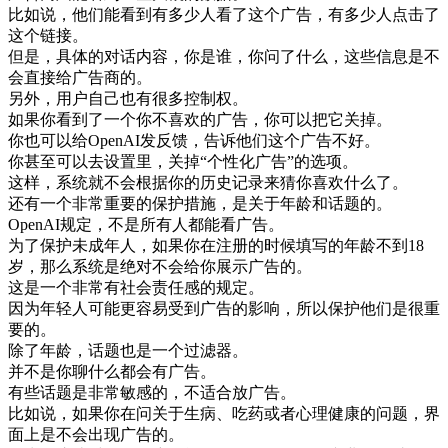
比如
说
，
他们
能
看到
有
多少
人
看了
这个
广告
，
有
多少
人
点
击
了
这个
链
接
。
但是
，
具体
的
对话
内容
，
你是
谁
，
你
问了
什么
，
这些
信息
是
不
会
直接
给
广告
商
的
。
另外
，
用户
自己
也有
很多
控制
权
。
如果
你
看到
了
一个
你
不
喜欢
的
广告
，
你
可以
把
它
关掉
。
你
也可以
给
OpenAI
发
反馈
，
告诉
他们
这个
广告
不好
。
你
甚至
可以
去
设置
里
，
关掉
“
个性
化
广告
”
的
选项
。
这样
，
系统
就
不会
根据
你的
历史
记录
来
猜
你
喜欢
什么
了
。
还有
一个
非常
重要
的
保护
措施
，
是
关于
年龄
和
话题
的
。
OpenAI
规定
，
不是
所有
人
都能
看
广告
。
为了
保护
未成年
人
，
如果
你在
注册
的
时候
填写
的
年龄
不到
18
岁
，
那么
系统
是
绝对
不会
给
你
展示
广告
的
。
这
是
一个
非常
有
社会
责任
感
的
规定
。
因为
年轻
人
可能
更
容易
受到
广告
的
影响
，
所以
保护
他们
是
很
重
要
的
。
除了
年龄
，
话题
也是
一个
过滤
器
。
并不
是
你
聊
什么
都会
有
广告
。
有些
话题
是
非常
敏感
的
，
不
适合
放
广告
。
比如
说
，
如果
你在
问
关于
生病
、
吃
药
或者
心理
健康
的
问题
，
界
面
上
是
不会
出现
广告
的
。