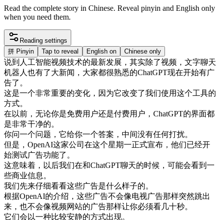
Read the complete story in Chinese. Reveal pinyin and English only
when you need them.
Reading settings
拼
Pinyin
Tap to reveal
English on
Chinese only
说
到
人工
智能
视频
技术
的
最新
发展
，
其实
除了
视频
，
文字
聊天
机器
人
也有
了
大
新闻
，
大家
都很
熟悉
的
ChatGPT
现在
开始
有
广
告
了
。
这
是
一个
非常
重要
的
变化
，
因为
它
改变
了
我们
使用
这个
工具
的
方式
。
在
以前
，
无论
你是
免费
用户
还是
付
费
用户
，
ChatGPT
的
界面
都
是
非常
干净
的
。
你
问
一个
问题
，
它
给
你
一个
答案
，
中间
没有
任何
打扰
。
但是
，
OpenAI
这
家
公司
在
这个
星期一
正式
宣布
，
他们
已经
开
始
测试
广告
功能
了
。
这
意味
着
，
以后
我们
在
和
ChatGPT
聊天
的
时候
，
可能
会
看到
一
些
商业
信息
。
我们
先
来
仔细
看看
这些
广告
是
什么
样子
的
。
根据
OpenAI
的
介绍
，
这些
广告
不会
像
电视
广告
那样
突然
跳出
来
，
也不会
像
视频
网站
的
广告
那样
让
你
必须
看
几
十秒
。
它们
会
以
一种
比较
安静
的
方式
出现
。