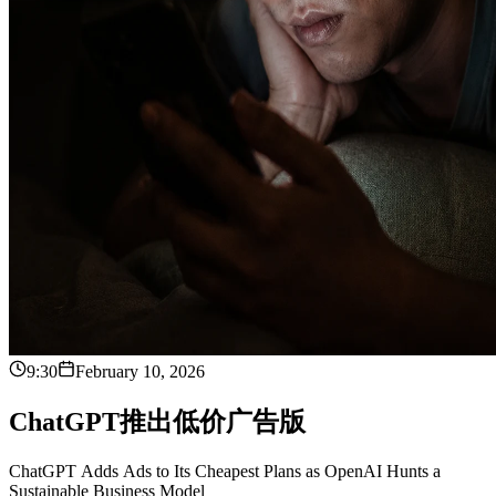
9:30
February 10, 2026
C
h
a
t
G
P
T
推
出
低
价
广
告
版
ChatGPT Adds Ads to Its Cheapest Plans as OpenAI Hunts a
Sustainable Business Model