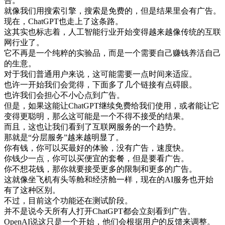
告
。
就像
我们
用
搜索
引擎
，
搜索
是
免费
的
，
但是
结果
里
会
有
广告
。
现在
，
ChatGPT
也
走上
了
这
条
路
。
这
其实
也
标志
着
，
人工
智能
行业
开始
变得
越来越
像
传统
的
互
联
网
行业
了
。
它
不再是
一个
纯粹
的
实验
品
，
而是
一个
需要
自己
赚钱
养活
自己
的
生意
。
对于
我们
普通
用户
来说
，
这
可能
需要
一点
时间
来
适应
。
也许
一
开始
我们
会
觉得
，
下面
多
了
几个
链
接
有点
碍
眼
。
也许
我们
会
担心
不小心
点到
广告
。
但是
，
如果
这
能
让
ChatGPT
继续
免费
给
我们
使用
，
或者
能
让
它
变得
更
聪明
，
那么
这
可能是
一个
不得不
接受
的
结果
。
而且
，
这
也
让
我们
看到
了
互
联
网
服务
的
一个
趋势
。
那
就是
“
分
层
服务
”
越来越
明显
了
。
你有
钱
，
你
可以
买
最好的
体验
，
没有
广告
，
速度
快
。
你
钱
少
一点
，
你
可以
买
便宜
的
套餐
，
但是
要
看
广告
。
你
不想
花钱
，
那
你
就要
接受
更多
的
限制
和
更多
的
广告
。
这
就像
坐
飞机
有
头等
舱
和
经济
舱
一样
，
现在
的
AI
服务
也
开始
有了
这种
区别
。
不过
，
目前
这个
功能
还
在
测试
阶段
。
并不
是
说
今天
所有
人
打开
ChatGPT
都会
立刻
看到
广告
。
OpenAI
说
这
只是
一个
开始
，
他们
会
根据
用户
的
反馈
来
调整
。