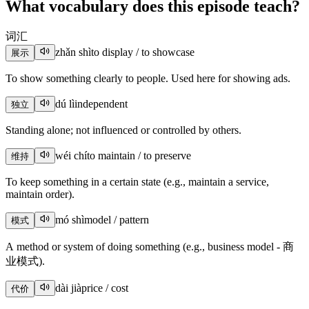
What vocabulary does this episode teach?
词汇
zhǎn shì
to display / to showcase
展示
To show something clearly to people. Used here for showing ads.
dú lì
independent
独立
Standing alone; not influenced or controlled by others.
wéi chí
to maintain / to preserve
维持
To keep something in a certain state (e.g., maintain a service,
maintain order).
mó shì
model / pattern
模式
A method or system of doing something (e.g., business model - 商
业模式).
dài jià
price / cost
代价