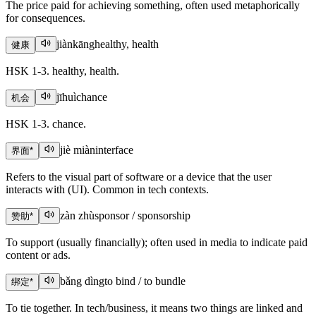
The price paid for achieving something, often used metaphorically
for consequences.
jiànkāng
healthy, health
健康
HSK 1-3. healthy, health.
jīhuì
chance
机会
HSK 1-3. chance.
jiè miàn
interface
界面
*
Refers to the visual part of software or a device that the user
interacts with (UI). Common in tech contexts.
zàn zhù
sponsor / sponsorship
赞助
*
To support (usually financially); often used in media to indicate paid
content or ads.
bǎng dìng
to bind / to bundle
绑定
*
To tie together. In tech/business, it means two things are linked and