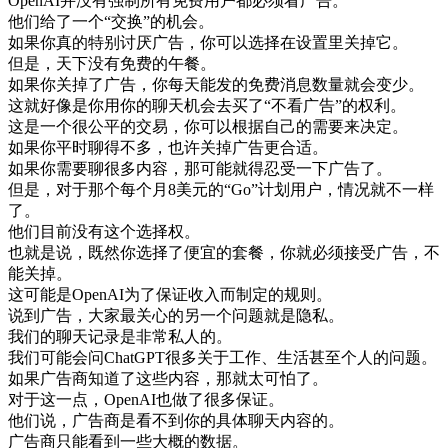
OpenAI
并
没有
强制
所有
免费
用户
都
必须
看
广告
。
他们
给
了
一个
“
交换
”
的
机会
。
如果
你
真的
特别
讨厌
广告
，
你
可以
选择
在
设置
里
关掉
它
。
但是
，
天下
没有
免费
的
午餐
。
如果
你
关掉
了
广告
，
你
每天
能
发
的
免费
消息
数量
就
会变
少
。
这
就
好像是
你
用
你的
聊天
机会
去
买
了
“
不看
广告
”
的
权利
。
这
是
一个
很
公平
的
交易
，
你
可以
根据
自己
的
需要
来
决定
。
如果
你
平时
聊得
不多
，
也许
关掉
广告
更
合适
。
如果
你
需要
聊
很多
内容
，
那
可能
就得
忍受
一下
广告
了
。
但是
，
对于
那个
每
个
月
8
美元
的
“
Go
”
计划
用户
，
情况
就不
一样
了
。
他们
目前
没有
这个
选择
权
。
也就是说
，
既然
你
选择
了
便宜
的
套餐
，
你
就
必须
接受
广告
，
不
能
关掉
。
这
可能是
OpenAI
为了
保证
收入
而
制定
的
规则
。
说
到
广告
，
大家
最
关心
的
另
一个
问题
就是
隐私
。
我们
的
聊天
记录
是
非常
私人
的
。
我们
可能
会问
ChatGPT
很多
关于
工作
、
生活
甚至
个人
的
问题
。
如果
广告
商
知道
了
这些
内容
，
那就
太
可怕
了
。
对于
这
一点
，
OpenAI
也
做了
很多
保证
。
他们
说
，
广告
商
是
看不到
你的
具体
聊天
内容
的
。
广告
商
只能
看到
一些
大概
的
数据
。