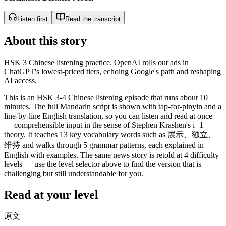
Listen first
Read the transcript
About this story
HSK 3 Chinese listening practice. OpenAI rolls out ads in
ChatGPT's lowest-priced tiers, echoing Google's path and reshaping
AI access.
This is an HSK 3-4 Chinese listening episode that runs about 10
minutes. The full Mandarin script is shown with tap-for-pinyin and a
line-by-line English translation, so you can listen and read at once
— comprehensible input in the sense of Stephen Krashen's i+1
theory. It teaches 13 key vocabulary words such as 展示、独立、
维持 and walks through 5 grammar patterns, each explained in
English with examples. The same news story is retold at 4 difficulty
levels — use the level selector above to find the version that is
challenging but still understandable for you.
Read at your level
原文