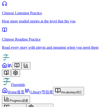
Chinese Listening Practice
Hear more graded stories at the level that fits you
Chinese Reading Practice
Read every story with pinyin and meaning when you need them
Fluentide
Home
首页
Library
节目库
Vocabulary
词汇
Progress
进度