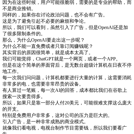
因为
在
这些
时候
，
用户
可能
很
脆弱
，
需要
的是
专业
的
帮助
，
而
不是
商业
推销
。
同样
的
，
如果
你在
讨论
政治
问题
，
也不会
有
广告
。
这
是
为了
避免
引起
不必要
的
麻烦
和
争论
。
所以
，
我们
可以
看到
，
虽然
引入
了
广告
，
但是
OpenAI
还是
加
了
很多
限制
条件
的
。
那么
，
为什么
OpenAI
要
走出
这
一步
呢
？
为什么
不能
一直
免费
或者
只靠
订阅
赚钱
呢
？
其实
背后
的
原因
很简单
，
就是
成本
太高
了
。
我们
可能
觉得
，
ChatGPT
就是
一个
网页
，
或者
一个
APP
。
但是
在
这个
简单
的
界面
背后
，
是
无数
台
超级
计算
机
在
日夜不停
地
工作
。
每一
次
我们
问
问题
，
计算
机
都要
进行
大量
的
计算
，
这
需要
消耗
非常
多
的
电
，
也
需要
非常
昂贵
的
设备
。
有人
算
过
一
笔
账
，
每一
次
AI
的
回答
，
成本
都比
我们
在
谷
歌
上
搜索
一次
要
贵得
多
。
所以
，
如果
只是
靠
一部分
人
付
20
美元
，
可能
很
难
支撑
这么
庞大
的
开支
。
特别
是
免费
用户
非常
多
，
这
对
公司
的
压力
是
巨大
的
。
引入
广告
，
是
一种
非常
成熟
的
商业
模式
。
就像
我们
看
电视
，
电视
台
制作
节目
需要
钱
，
所以
我们
要
看
广