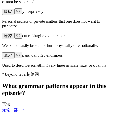
cannot be separated.
yǐn sī
privacy
隐私
*
Personal secrets or private matters that one does not want to
publicize.
cuì ruò
fragile / vulnerable
脆弱
*
Weak and easily broken or hurt, physically or emotionally.
páng dà
huge / enormous
庞大
*
Used to describe something very large in scale, size, or quantity.
*
beyond level
超纲词
What grammar patterns appear in this
episode?
语法
无论...都...
↗