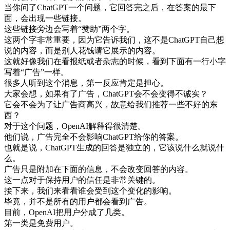
当
你
问了
ChatGPT
一个
问题
，
它
回答
完
之后
，
在
答案
的
最
下
面
，
会
出现
一些
链
接
。
这些
链
接
旁边
会
写
着
“
赞助
”
两
个
字
。
这
两
个
字
非常
重要
，
因为
它
告诉
我们
，
这
不是
ChatGPT
自己
想
说
的
内容
，
而是
别人
花钱
请
它
展示
的
内容
。
这
就
好像
我们
在
看
报纸
或者
杂志
的
时候
，
看到
下面
有
一行
小字
写
着
“
广告
”
一样
。
很多
人
听到
这个
消息
，
第一
反应
肯定是
担心
。
大家
会
想
，
如果有
了
广告
，
ChatGPT
会不会
变得
不
诚实
？
它
会不会
为了
让
广告
商
高兴
，
故意
给
我们
推荐
一些
不好
的
东
西
？
对于
这个
问题
，
OpenAI
解释
得很
清楚
。
他们
说
，
广告
完全
不会
影响
ChatGPT
给
你的
答案
。
也就是说
，
ChatGPT
生成
的
回答
是
独立
的
，
它
该说
什么
就
说
什
么
。
广告
只是
附加
在
下面
的
信息
，
不会
改变
回答
的
内容
。
这
一点
对于
保持
用户
的
信任
是
非常
关键
的
。
接
下来
，
我们
来
看看
谁会
受到
这个
变化
的
影响
。
毕竟
，
并不
是
所有
的
用户
都会
看到
广告
。
目前
，
OpenAI
把
用户
分
成了
几
类
。
第一
类
是
免费
用户
。