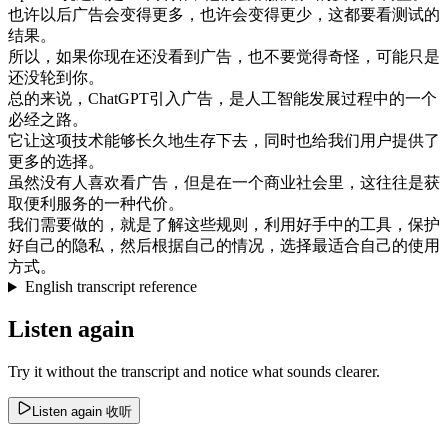
也许
以后
广告
会
变得
更多
，
也许会
变得
更少
，
这
都要
看
测试
的
结果
。
所以
，
如果
你
现在
还
没
看到
广告
，
也
不要
觉得
奇怪
，
可能
只是
还
没
轮到
你
。
总的来说
，
ChatGPT
引入
广告
，
是
人工
智能
发展
过程
中的
一个
必
经
之路
。
它
让
这项
技术
能够
长久
地
生存
下去
，
同时
也
给
我们
用户
提供
了
更多
的
选择
。
虽然
没有
人
喜欢
看
广告
，
但是
在
一个
商业
社会
里
，
这
往往是
获
取
便利
服务
的
一种
代价
。
我们
需要
做的
，
就是
了解
这些
规则
，
利用
好手
中的
工具
，
保护
好
自己
的
隐私
，
然后
根据
自己
的
情况
，
选择
最
适合
自己
的
使用
方式
。
English transcript reference
Listen again
Try it without the transcript and notice what sounds clearer.
Listen again
收听