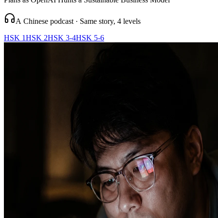
A Chinese podcast · Same story, 4 levels
HSK 1
HSK 2
HSK 3-4
HSK 5-6