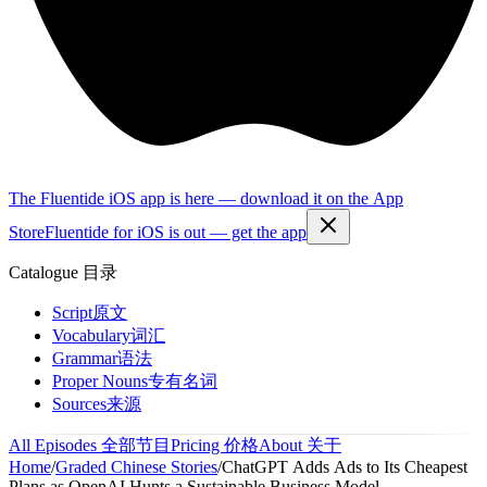
The Fluentide iOS app is here — download it on the App
Store
Fluentide for iOS is out — get the app
Catalogue
目录
Script
原文
Vocabulary
词汇
Grammar
语法
Proper Nouns
专有名词
Sources
来源
All Episodes
全部节目
Pricing
价格
About
关于
Home
/
Graded Chinese Stories
/
ChatGPT Adds Ads to Its Cheapest
Plans as OpenAI Hunts a Sustainable Business Model