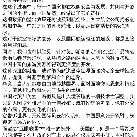
史
发展
的
大
势
所
趋
。
在
这个
过程
中
，
每
一个
国家
都在
权衡
安全
与
发展
、
封闭
与
开放
之间
的
平衡
，
而
中国
显然
已经
做出
了
它的
选择
。
这项
政策
的
溢出
效应
还
将
波及
到
航空
业
，
各大
航空公司
势必
会
增加
中英
、
中
加
之间
的
直飞
航
班
，
以
满足
日益增长
的
客
流
需
求
。
这
对于
航空
市场
的
复苏
，
以及
国际
航运
枢纽
的
建设
，
都是
直接
的
利
好消息
。
同时
，
我们
也可以
预见
，
针对
英
加
游客
的
定制
化
旅游
产品
将会
像
雨后春笋
般
涌现
，
从
丝绸
之路
的
探险
到
大湾
区
的
科技
考察
，
中国
丰富
的
旅游
资源
将
得到
更
深度
的
开发
。
这种
深度
的
融合
，
或许
能
为
解决
当今
世界
面临
的
诸
多
全球
性
挑
战
，
提供
一种
基于
理解
和
合作
的
思路
。
毕竟
，
当
人们
能够
自由
地
跨越
国界
，
面对
面
地
交流
思想
和
情感
时
，
偏见
和
误解
就
失去
了
滋生
的
土壤
。
中国
对
英
加
免
签
，
看似
只是
出入境
管理
的
一项
技术
性
调整
，
实
则
是
大国
博弈
棋局
中的
一
着
妙
棋
，
既有
经济
的
考量
，
也有
外交
的
布局
，
更有
文化
的
自信
。
它
告诉
世界
，
无论
国际
风云
如何
变幻
，
中国
愿意
张开
双臂
，
欢
迎
来自
远方
的
朋友
。
而
留给
“
五
眼
联盟
”
中
唯一
的
例外
—
—
美国
的
，
则
是
一个
需要
深
思
的
现实
：
在
开放
的
列车
上
，
缺席
不仅
意味
着
不便
，
更
可能
意