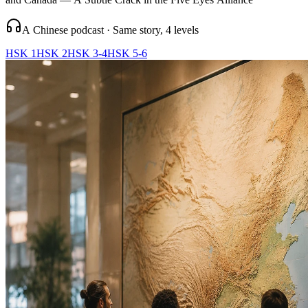
A Chinese podcast · Same story, 4 levels
HSK 1
HSK 2
HSK 3-4
HSK 5-6