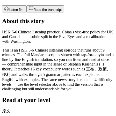
Listen first
Read the transcript
About this story
HSK 5-6 Chinese listening practice. China's visa-free policy for UK
and Canada — a subtle split in the Five Eyes and a recalibration
with Washington.
This is an HSK 5-6 Chinese listening episode that runs about 9
minutes. The full Mandarin script is shown with tap-for-pinyin and a
line-by-line English translation, so you can listen and read at once
— comprehensible input in the sense of Stephen Krashen's i+1
theory. It teaches 16 key vocabulary words such as 宣布、政策、
便利 and walks through 5 grammar patterns, each explained in
English with examples. The same news story is retold at 4 difficulty
levels — use the level selector above to find the version that is
challenging but still understandable for you.
Read at your level
原文