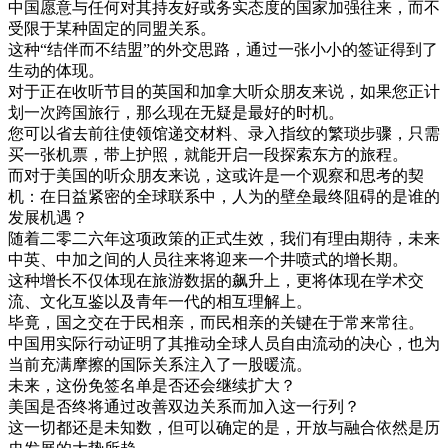
中国
愿意
与
任何
对
其
持
友好
或
务实
态度
的
国家
加强
往来
，
而不
受限于
某种
固定
的
同盟
关系
。
这种
“
结伴
而不
结盟
”
的
外交
思路
，
通过
一张
小小的
签证
得到
了
生动
的
体现
。
对于
正在
收听
节目
的
英国
和
加拿大
听众
朋友
来说
，
如果
您
正
计
划
一次
跨国
旅行
，
那么
现在
无疑是
最好的
时机
。
您
可以
省去
前往
使
领
馆
递交
材料
、
录
入
指纹
的
繁
琐
步骤
，
只需
买
一张
机票
，
带
上
护照
，
就
能
开启
一段
探索
东方
的
旅程
。
而
对于
美国
的
听众
朋友
来说
，
这
或许是
一个
观察
和
思考
的
契
机
：
在
日益
紧密
的
全球
联系
中
，
人为
的
壁垒
最终
阻碍
的是
谁
的
发展
机遇
？
随着
二
零
二
六年
这项
政策
的
正式
生效
，
我们
有
理由
期待
，
未来
中英
、
中
加
之间
的
人员
往来
将
迎
来
一个
井
喷
式
的
增长
期
。
这种
增长
不仅
体现
在
旅游
数据
的
飙
升上
，
更
将
体现
在
学术
交
流
、
文化
互
鉴
以及
青年
一代
的
相互
理解
上
。
毕竟
，
国
之交
在于
民
相亲
，
而
民
相亲
的
关键
在于
常来
常
往
。
中国
用
实际
行动
证明
了
其
推动
全球
人员
自由
流动
的
决心
，
也
为
当前
充满
摩擦
的
国际
关系
注入
了
一股
暖流
。
未来
，
这
份
免
签名
单
是否
还
会
继续
扩大
？
美国
是否
终
将
通过
改善
双边
关系
而
加入
这
一
行列
？
这
一切都
还是
未知数
，
但
可以
确定
的是
，
开放
与
融合
依然是
历