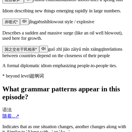
Idiom describing new things emerging rapidly in large numbers.
jǐngpēnshì
blowout style / explosive
井喷式
*
Describes a sudden and massive surge (like an oil well blowout),
used here for growth.
guó zhī jiāo zàiyú mín xiāngqīn
relations
国之交在于民相亲
*
between countries depend on the closeness of their people
A formal diplomatic idiom emphasizing people-to-people ties.
*
beyond level
超纲词
What grammar patterns appear in this
episode?
语法
随着...
↗
Indicates that as one situation changes, another changes along with
it. Similar to 'Along with...' or 'As...'.