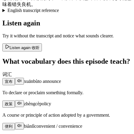
味
着
错失良机
。
English transcript reference
Listen again
Try it without the transcript and notice what sounds clearer.
Listen again
收听
What vocabulary does this episode teach?
词汇
xuānbù
to announce
宣布
To declare or proclaim something formally.
zhèngcè
policy
政策
A course or principle of action adopted by a government.
biànlì
convenient / convenience
便利