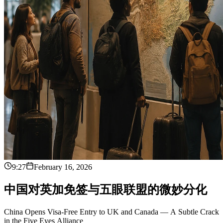
9:27
February 16, 2026
中
国
对
英
加
免
签
与
五
眼
联
盟
的
微
妙
分
化
China Opens Visa-Free Entry to UK and Canada — A Subtle Crack
in the Five Eyes Alliance