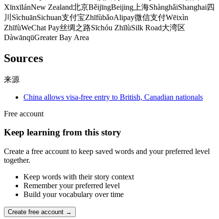
Xīnxīlán
New Zealand
北京
Běijīng
Beijing
上海
Shànghǎi
Shanghai
四
川
Sìchuān
Sichuan
支付宝
Zhīfùbǎo
Alipay
微信支付
Wēixìn
Zhīfù
WeChat Pay
丝绸之路
Sīchóu Zhīlù
Silk Road
大湾区
Dàwānqū
Greater Bay Area
Sources
来源
China allows visa-free entry to British, Canadian nationals
Free account
Keep learning from this story
Create a free account to keep saved words and your preferred level
together.
Keep words with their story context
Remember your preferred level
Build your vocabulary over time
Create free account →