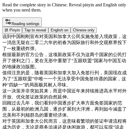
Read the complete story in Chinese. Reveal pinyin and English only
when you need them.
Reading settings
拼
Pinyin
Tap to reveal
English on
Chinese only
说
到
中国
刚刚
宣布
对
英国
和
加拿大
公民
实施
免
签
入境
政策
，
这
一
消息
无疑
在
二
零
二
六年
的
初春
为
国际
旅行
和
外交
观察
界
投下
了
一枚
重
磅
炸弹
。
根据
最新
的
官方
公告
，
这项
新
政策
不仅
为
这
两
个
国家
的
公民
打
开
了
便利
之
门
，
更
在
无形
中
重
塑
了
“
五
眼
联盟
”
国家
与
中国
互动
的
地
缘
政治
版
图
。
值得
注意
的是
，
随着
英国
和
加拿大
加入
免
签
行列
，
美国
现在
成
为
了
“
五
眼
联盟
”
中
唯一
一个
无法
享受
中国
免
签
待遇
的
国家
，
这
种
“
四
缺一
”
的
局面
极其
耐
人
寻味
。
这
一
决策
并非
突如
其
来
，
而是
中国
近年
来
持续
推进
高
水平
对外
开放
、
优
化
签证
政策
的
自然
延伸
。
回顾
过去
几年
，
我们
看到
中国
逐步
扩大
单方面
免
签
国家
的
范
围
，
从
最初
的
欧洲
几国
，
逐步
扩展
到
大洋洲
，
再到
如今
涵
盖了
北美
和
不列颠
群岛
的
重要
经济
体
。
对于
英国
和
加拿大
公民
而言
，
这
意味
着
繁
琐
的
签证
申请
流程
将
成为
历史
，
无论
是
商务
洽谈
还是
休闲
旅游
，
都可以
实现
“
说走