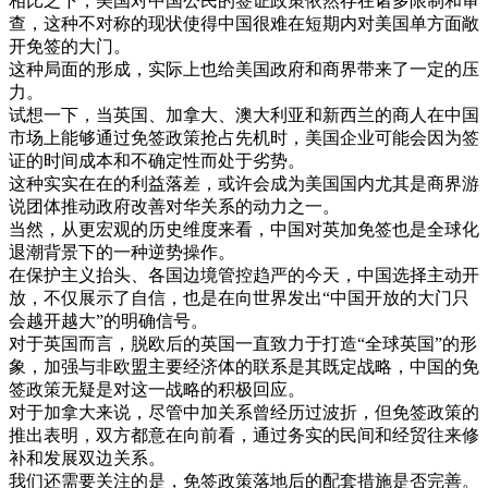
相比
之下
，
美国
对
中国
公民
的
签证
政策
依然
存在
诸
多
限制
和
审
查
，
这种
不
对称
的
现状
使得
中国
很
难
在
短期
内
对
美国
单方面
敞
开
免
签
的
大门
。
这种
局面
的
形成
，
实际
上
也
给
美国
政府
和
商界
带来
了
一定
的
压
力
。
试
想
一下
，
当
英国
、
加拿大
、
澳大利亚
和
新西兰
的
商人
在
中国
市场
上
能够
通过
免
签
政策
抢占
先
机
时
，
美国
企业
可能
会
因为
签
证
的
时间
成本
和
不
确定
性
而
处于
劣势
。
这种
实
实在
在
的
利益
落差
，
或许
会
成为
美国
国内
尤其是
商界
游
说
团体
推动
政府
改善
对
华
关系
的
动力
之一
。
当然
，
从
更
宏观
的
历史
维
度
来看
，
中国
对
英
加
免
签
也是
全球
化
退潮
背景
下
的
一种
逆
势
操作
。
在
保护
主义
抬头
、
各国
边境
管
控
趋
严
的
今天
，
中国
选择
主动
开
放
，
不仅
展示
了
自信
，
也是
在
向
世界
发出
“
中国
开放
的
大门
只
会
越
开
越
大
”
的
明确
信号
。
对于
英国
而言
，
脱
欧
后
的
英国
一直
致力
于
打造
“
全球
英国
”
的
形
象
，
加强
与
非
欧盟
主要
经济
体
的
联系
是
其
既定
战略
，
中国
的
免
签
政策
无疑是
对
这
一
战略
的
积极
回应
。
对于
加拿大
来说
，
尽管
中
加
关系
曾
经历过
波折
，
但
免
签
政策
的
推出
表明
，
双方
都
意
在
向前看
，
通过
务实
的
民间
和
经贸
往来
修
补
和
发展
双边
关系
。
我们
还
需要
关注
的是
，
免
签
政策
落地
后
的
配套
措施
是否
完善
。