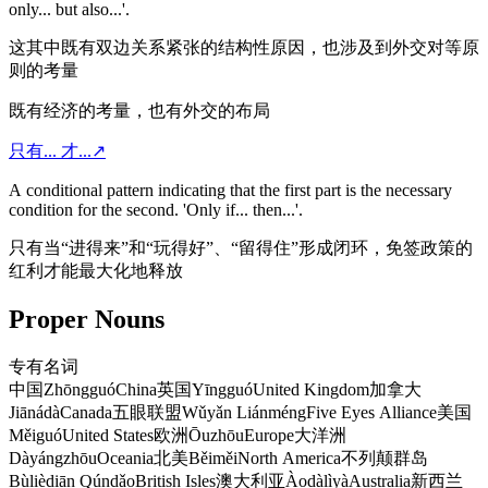
only... but also...'.
这其中既有双边关系紧张的结构性原因，也涉及到外交对等原
则的考量
既有经济的考量，也有外交的布局
只有... 才...
↗
A conditional pattern indicating that the first part is the necessary
condition for the second. 'Only if... then...'.
只有当“进得来”和“玩得好”、“留得住”形成闭环，免签政策的
红利才能最大化地释放
Proper Nouns
专有名词
中国
Zhōngguó
China
英国
Yīngguó
United Kingdom
加拿大
Jiānádà
Canada
五眼联盟
Wǔyǎn Liánméng
Five Eyes Alliance
美国
Měiguó
United States
欧洲
Ōuzhōu
Europe
大洋洲
Dàyángzhōu
Oceania
北美
Běiměi
North America
不列颠群岛
Bùlièdiān Qúndǎo
British Isles
澳大利亚
Àodàlìyà
Australia
新西兰