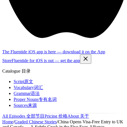
The Fluentide iOS app is here — download it on the App
Store
Fluentide for iOS is out — get the app
Catalogue
目录
Script
原文
Vocabulary
词汇
Grammar
语法
Proper Nouns
专有名词
Sources
来源
All Episodes
全部节目
Pricing
价格
About
关于
Home
/
Graded Chinese Stories
/
China Opens Visa-Free Entry to UK
and Canada — A Subtle Crack in the Five Eyes Alliance