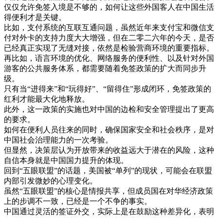
仅仅
允许
免
签
入境
是
不够
的
，
如何
让
这些
外国
客人
在
中国
生活
得
便利
才是
关键
。
比如
，
支付
系统
的
互
联
互通
问题
，
虽然
近年
来
支付
宝
和
微
信
支
付
对外
卡
的
支持
力度
大大
增强
，
但在
二
零
二
六年
的
今天
，
是否
已经
真正
实现
了
无缝
对
接
，
依然是
检验
营
商
环境
的
重要
指标
。
再
比如
，
语言
环境
的
优
化
、
网络
服务
的
便利
性
、
以及
针对
外国
游客
的
公共
服务
体系
，
都
需要
随着
免
签
政策
的
扩大
而
同步
升
级
。
只有
当
“
进得
来
”
和
“
玩得
好
”
、
“
留得
住
”
形成
闭
环
，
免
签
政策
的
红利
才能
最大
化
地
释放
。
此外
，
这
一
政策
的
实施
也对
中国
的
边
检
和
安全
管理
提出
了
更高
的
要求
。
如何
在
便利
人员
往来
的
同时
，
确保
国家安全
和
社会
秩序
，
是
对
中国
社会
治理
能力
的
一次
考验
。
但
显然
，
决策
层
认为
开放
带来
的
收益
远大
于
潜在
的
风险
，
这种
自信
本身
就是
中国
国力
提升
的
体现
。
回到
“
五
眼
联盟
”
的
话题
，
美国
被
“
单
列
”
的
现状
，
可能
会
在
联盟
内部
引发
微妙
的
心理
变化
。
虽然
“
五
眼
联盟
”
的
核心
是
情报
共享
，
但
成员
国
在
对
华
经济
政策
上
的
步调
不一致
，
已经
是
一个
不
争
的
事实
。
中国
通过
灵活
的
签证
外交
，
实际
上
是在
鼓励
这种
差异
化
，
表明