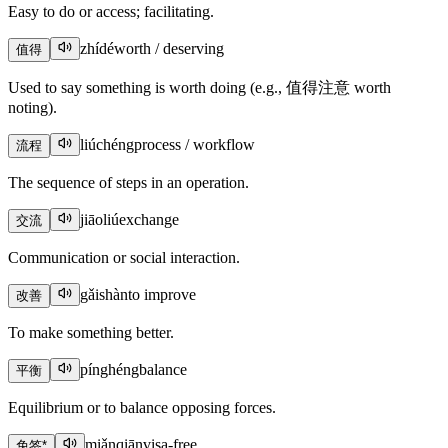
Easy to do or access; facilitating.
zhídé
worth / deserving
值得
Used to say something is worth doing (e.g., 值得注意 worth
noting).
liúchéng
process / workflow
流程
The sequence of steps in an operation.
jiāoliú
exchange
交流
Communication or social interaction.
gǎishàn
to improve
改善
To make something better.
pínghéng
balance
平衡
Equilibrium or to balance opposing forces.
miǎnqiān
visa-free
免签
*