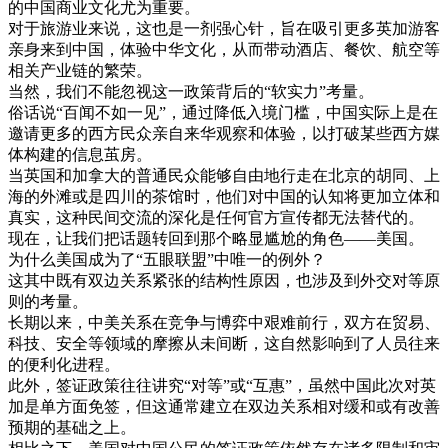
的
中国
商业
文化
尤
为
重要
。
对于
旅游
业
来说
，
这
也是
一剂
强
心
针
，
旨
在
吸引
更多
英
加
游客
亲身
来到
中国
，
体验
中华
文化
，
从而
带动
酒店
、
餐饮
、
航空
等
相关
产业
链
的
繁荣
。
当然
，
我们
不能
忽视
这
一
政策
背后
的
“
软
实力
”
考量
。
俗话
说
“
百闻
不如
一
见
”
，
通过
降低
入境
门槛
，
中国
实际
上
是在
邀请
更多
的
西方
民众
亲自
来华
观察
和
体验
，
以
打破
某些
西方
媒
体
构
建
的
信息
茧
房
。
当
英国
和
加拿大
的
普通
民众
能够
自由
地
行走
在
北京
的
胡同
、
上
海
的
外
滩
或是
四川
的
茶馆
时
，
他们
对
中国
的
认知
将
更加
立体
和
真实
，
这种
民间
交流
的
深化
是
任何
官方
宣传
都
无法
替代
的
。
现在
，
让
我们
把
话题
转
回到
那个
略
显
尴尬
的
角色
—
—
美国
。
为什么
美国
成为
了
“
五
眼
联盟
”
中
唯一
的
例外
？
这
其中
既有
双边
关系
紧张
的
结构
性
原因
，
也
涉及
到
外交
对
等
原
则
的
考量
。
长期
以来
，
中美关系
在
竞争
与
博弈
中
艰难
前
行
，
双方
在
贸易
、
科技
、
安全
等
领域
的
摩擦
从未
间
断
，
这
自然
影响
到了
人员
往来
的
便利
化
进程
。
此外
，
签证
政策
往往
讲究
“
对
等
”
或
“
互惠
”
，
虽然
中国
此次
对
英
加
是
单方面
免
签
，
但
这
通常
建立
在
双边
关系
相对
缓和
或有
改善
预期
的
基础
之上
。