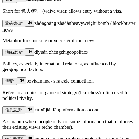
Short for 免去签证 (waive visa); allows entry without a visa.
zhòngbàng zhàdàn
heavyweight bomb / blockbuster
重磅炸弹
*
news
Metaphor for shocking or very significant news.
dìyuán zhèngzhì
geopolitics
地缘政治
*
Politics, especially international relations, as influenced by
geographical factors.
bóyì
gaming / strategic competition
博弈
*
Refers to a contest or game of strategy (like chess), often used for
political rivalry.
xìnxī jiǎnfáng
information cocoon
信息茧房
*
A situation where people only consume information that reinforces
their existing views (echo chamber).
yǔhòu chūnsǔn
bamboo shoots after a spring rain
雨后春笋
*