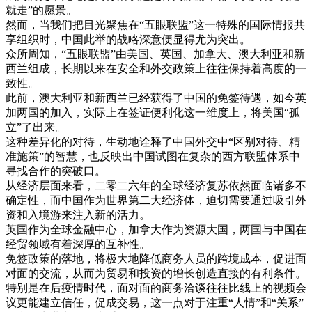
就走
”
的
愿景
。
然而
，
当
我们
把
目光
聚焦
在
“
五
眼
联盟
”
这
一
特殊
的
国际
情报
共
享
组织
时
，
中国
此
举
的
战略
深意
便
显得
尤
为
突出
。
众所周知
，
“
五
眼
联盟
”
由
美国
、
英国
、
加拿大
、
澳大利亚
和
新
西兰
组成
，
长期
以来
在
安全
和
外交
政策
上
往往
保持
着
高度
的
一
致性
。
此
前
，
澳大利亚
和
新西兰
已经
获得
了
中国
的
免
签
待遇
，
如今
英
加
两国
的
加入
，
实际
上
在
签证
便利
化
这
一
维
度
上
，
将
美国
“
孤
立
”
了
出来
。
这种
差异
化
的
对待
，
生动
地
诠释
了
中国
外交
中
“
区别
对待
、
精
准
施策
”
的
智慧
，
也
反映出
中国
试图
在
复杂
的
西方
联盟
体系
中
寻找
合作
的
突破口
。
从
经济
层面
来看
，
二
零
二
六年
的
全球
经济
复苏
依然
面临
诸
多
不
确定
性
，
而
中国
作为
世界
第二
大
经济
体
，
迫切需要
通过
吸引
外
资
和
入境
游
来
注入
新的
活力
。
英国
作为
全球
金融
中心
，
加拿大
作为
资源
大国
，
两国
与
中国
在
经贸
领域
有着
深厚
的
互补
性
。
免
签
政策
的
落地
，
将
极大
地
降低
商务
人员
的
跨
境
成本
，
促进
面
对
面
的
交流
，
从而
为
贸易
和
投资
的
增长
创造
直接
的
有利
条件
。
特别
是在
后
疫
情
时代
，
面对
面
的
商务
洽谈
往往
比
线上
的
视频
会
议
更能
建立
信任
，
促成
交易
，
这
一点
对于
注重
“
人情
”
和
“
关系
”