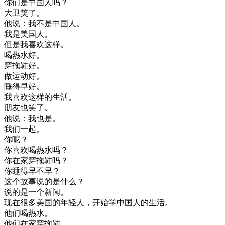
你们
是
中国人
吗
？
大卫
笑了
。
他
说
：
我不是
中国人
。
我是
美国
人
。
但是
我
喜欢
这样
。
喝
热水
好
。
穿
拖鞋
好
。
做
运动
好
。
睡得
早
好
。
我
喜欢
这样
的
生活
。
朋友
也
笑了
。
他
说
：
我
也是
。
我们
一起
。
你
呢
？
你
喜欢
喝
热水
吗
？
你
在家
穿
拖鞋
吗
？
你
睡得
早
不
早
？
这个
故事
说
的是
什么
？
说
的是
一个
新闻
。
现在
很多
美国
的
年轻
人
，
开始
学
中国人
的
生活
。
他们
喝
热水
。
他们
在家
穿
拖鞋
。