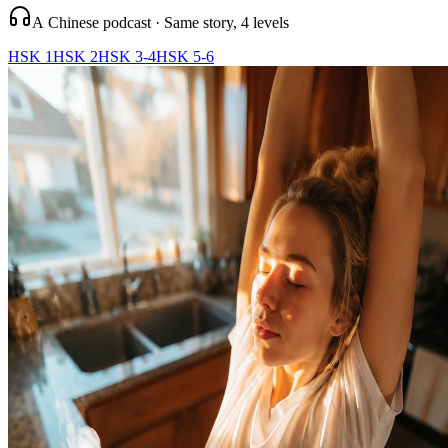
A Chinese podcast · Same story, 4 levels
HSK 1
HSK 2
HSK 3-4
HSK 5-6