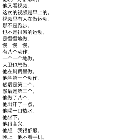
他
又
看
视频
。
这次
的
视频
是
早上
的
。
视频
里
有人
在做
运动
。
那
不是
跑步
。
也不是
很
累
的
运动
。
是
慢慢地
做
。
慢
，
慢
，
慢
。
有
八个
动作
。
一个
一个
地
做
。
大卫
也
想做
。
他在
厨房
里
做
。
他
学
第
一个
动作
。
然后
是
第二个
。
然后
是
第三个
。
他
做了
八个
。
他
出汗
了
一点
。
他
喝
一口
热水
。
他
坐下
。
他
很
高兴
。
他想
：
我
很
舒服
。
晚上
，
他
不看
手机
。