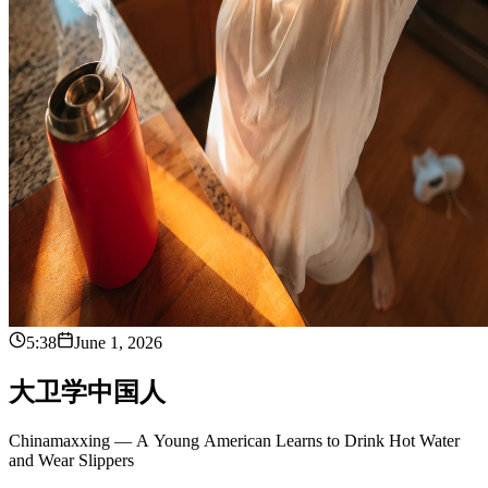
5:38
June 1, 2026
大
卫
学
中
国
人
Chinamaxxing — A Young American Learns to Drink Hot Water
and Wear Slippers