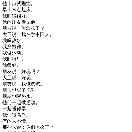
他
十
点
就
睡觉
。
早上
六
点
起床
。
他
睡得
很好
。
他的
朋友
看见
他
。
朋友
说
：
你
怎么
了
？
大卫
说
：
我在
学
中国人
。
我
喝
热水
。
我
穿
拖鞋
。
我
做
运动
。
我
睡得
早
。
我
很好
。
朋友
说
：
好玩
吗
？
大卫
说
：
好玩
。
朋友
说
：
我也
试
试
。
朋友
也
买
了
拖鞋
。
朋友
也
喝
热水
。
他们
一起
做
运动
。
一起
睡得
早
。
他们
很
高兴
。
有
的
人
不懂
。
那些
人
说
：
你们
怎么
了
？