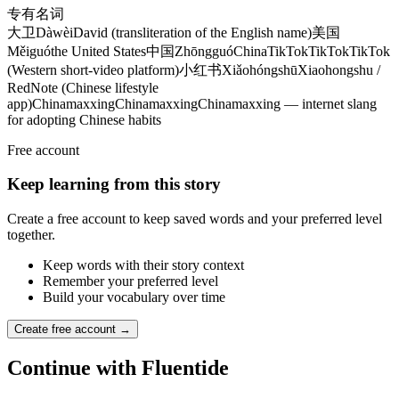
专有名词
大卫
Dàwèi
David (transliteration of the English name)
美国
Měiguó
the United States
中国
Zhōngguó
China
TikTok
TikTok
TikTok
(Western short-video platform)
小红书
Xiǎohóngshū
Xiaohongshu /
RedNote (Chinese lifestyle
app)
Chinamaxxing
Chinamaxxing
Chinamaxxing — internet slang
for adopting Chinese habits
Free account
Keep learning from this story
Create a free account to keep saved words and your preferred level
together.
Keep words with their story context
Remember your preferred level
Build your vocabulary over time
Create free account →
Continue with Fluentide