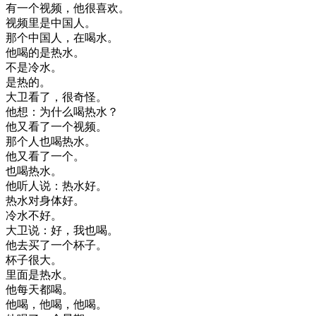
有
一个
视频
，
他
很喜欢
。
视频
里
是
中国人
。
那个
中国人
，
在
喝水
。
他
喝
的是
热水
。
不是
冷水
。
是
热
的
。
大卫
看了
，
很
奇怪
。
他想
：
为什么
喝
热水
？
他
又
看了
一个
视频
。
那个
人
也
喝
热水
。
他
又
看了
一个
。
也
喝
热水
。
他
听
人
说
：
热水
好
。
热水
对
身体
好
。
冷水
不好
。
大卫
说
：
好
，
我也
喝
。
他
去
买
了
一个
杯子
。
杯子
很大
。
里面
是
热水
。
他
每天
都
喝
。
他
喝
，
他
喝
，
他
喝
。