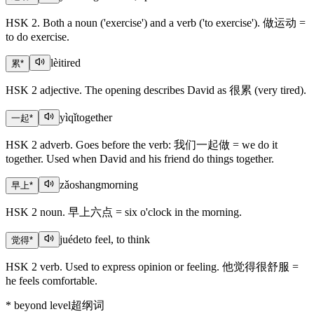
HSK 2. Both a noun ('exercise') and a verb ('to exercise'). 做运动 =
to do exercise.
lèi
tired
累
*
HSK 2 adjective. The opening describes David as 很累 (very tired).
yìqǐ
together
一起
*
HSK 2 adverb. Goes before the verb: 我们一起做 = we do it
together. Used when David and his friend do things together.
zǎoshang
morning
早上
*
HSK 2 noun. 早上六点 = six o'clock in the morning.
juéde
to feel, to think
觉得
*
HSK 2 verb. Used to express opinion or feeling. 他觉得很舒服 =
he feels comfortable.
*
beyond level
超纲词