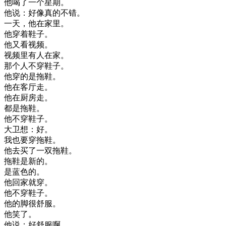
他
喝了
一个
星期
。
他
说
：
好像
真的
不错
。
一天
，
他在
家里
。
他
穿着
鞋子
。
他
又
看
视频
。
视频
里
有人
在家
。
那个
人
不
穿
鞋子
。
他
穿
的是
拖鞋
。
他在
客厅
走
。
他在
厨房
走
。
都是
拖鞋
。
他不
穿
鞋子
。
大卫
想
：
好
。
我也
要穿
拖鞋
。
他
去
买
了
一双
拖鞋
。
拖鞋
是
新的
。
是
蓝色
的
。
他
回家
就
穿
。
他不
穿
鞋子
。
他的
脚
很
舒服
。
他
笑了
。
他
说
：
好
舒服
啊
。