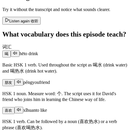
Try it without the transcript and notice what sounds clearer.
Listen again
收听
What vocabulary does this episode teach?
词汇
hē
to drink
喝
Basic HSK 1 verb. Used throughout the script as 喝水 (drink water)
and 喝热水 (drink hot water).
péngyou
friend
朋友
HSK 1 noun. Measure word: 个. The script uses it for David's
friend who joins him in learning the Chinese way of life.
xǐhuan
to like
喜欢
HSK 1 verb. Can be followed by a noun (喜欢热水) or a verb
phrase (喜欢喝热水).