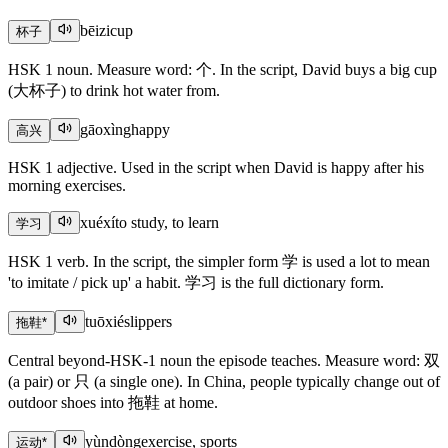
bēizi
cup
杯子
HSK 1 noun. Measure word: 个. In the script, David buys a big cup
(大杯子) to drink hot water from.
gāoxìng
happy
高兴
HSK 1 adjective. Used in the script when David is happy after his
morning exercises.
xuéxí
to study, to learn
学习
HSK 1 verb. In the script, the simpler form 学 is used a lot to mean
'to imitate / pick up' a habit. 学习 is the full dictionary form.
tuōxié
slippers
拖鞋
*
Central beyond-HSK-1 noun the episode teaches. Measure word: 双
(a pair) or 只 (a single one). In China, people typically change out of
outdoor shoes into 拖鞋 at home.
yùndòng
exercise, sports
运动
*