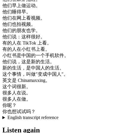
他们
早上
做
运动
。
他们
睡得
早
。
他们
在
网上
看
视频
。
他们
也
拍
视频
。
他们
的
朋友
也
学
。
他们
说
：
这样
很好
。
有
的
人
在
TikTok
上
看
。
有
的
人
在
小
红
书
上
看
。
小
红
书
是
中国
的
一个
手机
软件
。
他们
说
，
这
是
新的
生活
。
新的
生活
，
是
中国人
的
生活
。
这个
事情
，
叫做
"
变成
中国人
"
。
英文
是
Chinamaxxing
。
这个
词
很
新
。
很多
人
在
说
。
很多
人
在做
。
你
呢
？
你
也想
试
试
吗
？
English transcript reference
Listen again