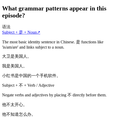
What grammar patterns appear in this
episode?
语法
Subject + 是 + Noun
↗
The most basic identity sentence in Chinese. 是 functions like
'is/am/are' and links subject to a noun.
大卫是美国人。
我是美国人。
小红书是中国的一个手机软件。
Subject + 不 + Verb / Adjective
Negate verbs and adjectives by placing 不 directly before them.
他不太开心。
他不知道怎么办。