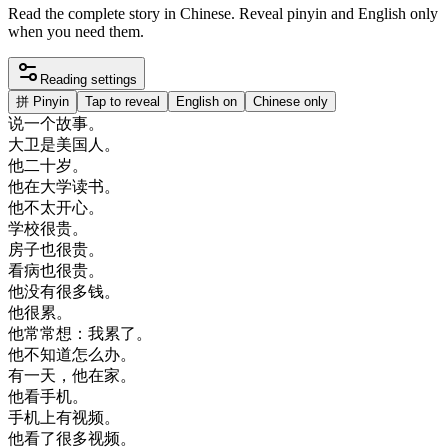
Read the complete story in Chinese. Reveal pinyin and English only
when you need them.
Reading settings
拼
Pinyin
Tap to reveal
English on
Chinese only
说
一个
故事
。
大卫
是
美国
人
。
他
二十
岁
。
他在
大学
读书
。
他
不太
开心
。
学校
很
贵
。
房子
也
很
贵
。
看病
也
很
贵
。
他
没有
很多
钱
。
他
很
累
。
他
常常
想
：
我
累了
。
他
不知道
怎么
办
。
有
一天
，
他在
家
。
他
看
手机
。
手机
上有
视频
。
他
看了
很多
视频
。