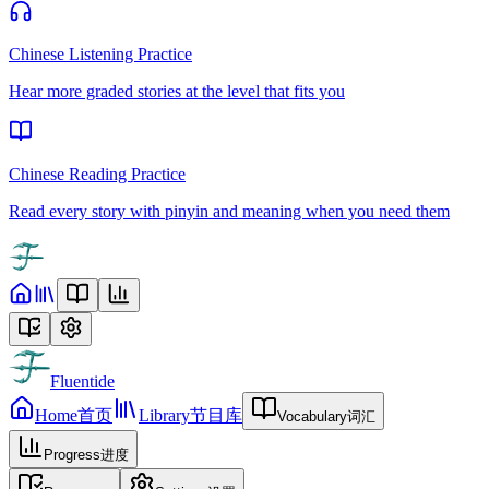
Chinese Listening Practice
Hear more graded stories at the level that fits you
Chinese Reading Practice
Read every story with pinyin and meaning when you need them
Fluentide
Home
首页
Library
节目库
Vocabulary
词汇
Progress
进度