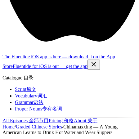
The Fluentide iOS app is here — download it on the App
Store
Fluentide for iOS is out — get the app
Catalogue
目录
Script
原文
Vocabulary
词汇
Grammar
语法
Proper Nouns
专有名词
All Episodes
全部节目
Pricing
价格
About
关于
Home
/
Graded Chinese Stories
/
Chinamaxxing — A Young
American Learns to Drink Hot Water and Wear Slippers