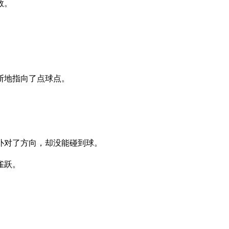
数
。
断
地
指向
了
点
球
点
。
扑
对
了
方向
，
却没能
碰到
球
。
雀跃
。