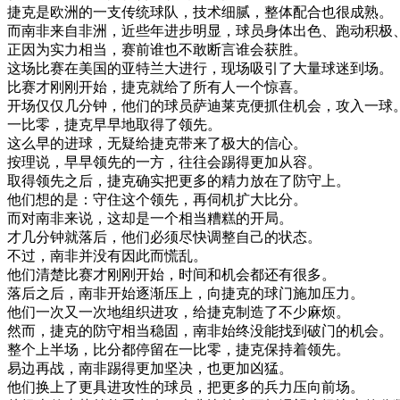
捷克
是
欧洲
的
一支
传统
球队
，
技术
细腻
，
整体
配合
也
很
成熟
。
而
南非
来自
非洲
，
近些
年
进步
明显
，
球员
身体
出色
、
跑
动
积极
正
因为
实力
相当
，
赛
前
谁
也
不敢
断言
谁会
获胜
。
这
场
比赛
在
美国
的
亚特兰大
进行
，
现场
吸引
了
大量
球迷
到场
。
比赛
才
刚刚
开始
，
捷克
就
给
了
所有
人
一个
惊喜
。
开场
仅仅
几
分钟
，
他们
的
球员
萨
迪
莱
克
便
抓住
机会
，
攻入
一球
一
比
零
，
捷克
早早
地
取得
了
领先
。
这么
早
的
进
球
，
无疑
给
捷克
带来
了
极大
的
信心
。
按理
说
，
早早
领先
的
一方
，
往往会
踢得
更加
从容
。
取得
领先
之后
，
捷克
确实
把
更多
的
精力
放在
了
防守
上
。
他们
想
的是
：
守住
这个
领先
，
再
伺机
扩大
比分
。
而
对
南非
来说
，
这
却
是
一个
相当
糟糕
的
开
局
。
才
几
分钟
就
落后
，
他们
必须
尽快
调整
自己
的
状态
。
不过
，
南非
并
没有
因此而
慌乱
。
他们
清楚
比赛
才
刚刚
开始
，
时间
和
机会
都
还有
很多
。
落后
之后
，
南非
开始
逐渐
压
上
，
向
捷克
的
球门
施加
压力
。
他们
一次
又
一次
地
组织
进攻
，
给
捷克
制造
了
不少
麻烦
。
然而
，
捷克
的
防守
相当
稳固
，
南非
始终
没能
找到
破
门
的
机会
。
整个
上
半场
，
比分
都
停留在
一
比
零
，
捷克
保持
着
领先
。
易
边
再
战
，
南非
踢得
更加
坚决
，
也
更加
凶猛
。
他们
换
上了
更
具
进攻
性的
球员
，
把
更多
的
兵力
压
向前
场
。