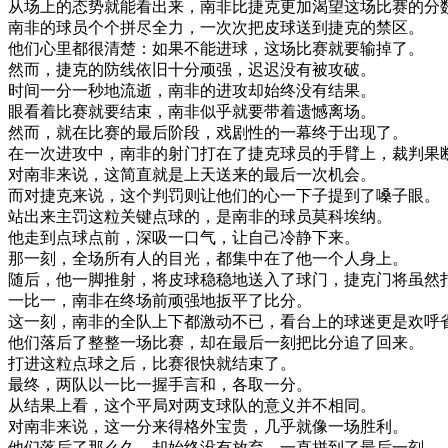
从
场
上
的
态势
就
能看
出来
，
南非
比
捷克
更加
渴望
这
场
比赛
的
分
南非
的
球员
个个
拼
尽
全力
，
一次
次
把
皮球
送到
捷克
的
禁区
。
他们
心里
都很
清楚
：
如果
不能
进
球
，
这
场
比赛
就要
输
掉了
。
然而
，
捷克
的
防线
依旧
十分
顽强
，
迟迟
没有
被
攻破
。
时间
一分一秒
地
流逝
，
南非
的
进攻
却
始终
没有
结果
。
眼看着
比赛
就要
结束
，
南非
似乎
就要
带
着
遗憾
离
场
。
然而
，
就在
比赛
的
最后
阶段
，
戏剧
性的
一幕
终于
出现
了
。
在
一次
进攻
中
，
南非
的
射
门
打
在
了
捷克
球员
的
手臂
上
，
裁判
果
对
南非
来说
，
这
简直
就是
上天
送
来
的
最后
一次
机会
。
而
对
捷克
来说
，
这个
判
罚
则
让
他们
的
心
一下子
提到
了
嗓子
眼
。
站
出来
主
罚
这粒
关键
点
球
的
，
是
南非
的
球员
莫
科
埃
纳
。
他
走到
点
球
点
前
，
深
吸
一
口气
，
让
自己
冷静下来
。
那
一刻
，
全
场所
有人
的
目光
，
都
集中
在
了
他
一个
人
身上
。
随后
，
他
一脚
推
射
，
将
皮球
稳
稳
地
送
入
了
球门
，
捷克
门
将
虽然
一
比
一
，
南非
在
终
场
前
顽强
地
扳
平
了
比分
。
这
一刻
，
南非
的
全
队
上下
都
激动
不已
，
看台
上
的
球迷
更是
欢呼
他们
落后
了
整整
一
场
比赛
，
却
在
最后
一刻
把
比分
追
了
回来
。
打进
这粒
点
球
之后
，
比赛
很快
就
结束
了
。
最终
，
两队
以
一
比
一
握手
言
和
，
各
取
一分
。
从
结果
上
看
，
这个
平局
对
两
支
球队
的
意义
并不
相同
。
对
南非
来说
，
这
一分
来
得
格外
宝贵
，
几乎
就像
一
场
胜利
。
他们
落后
了
那么
久
，
却
始终
没有
放弃
，
一直
拼
到了
最后
一刻
。