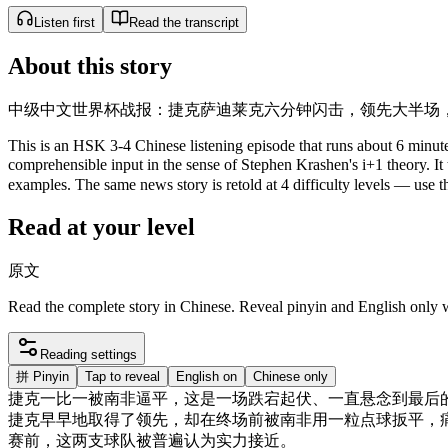
Listen first
Read the transcript
About this story
中级中文世界杯战报：捷克萨迪莱克六分钟闪击，领先大半场
This is an HSK 3-4 Chinese listening episode that runs about 6 minutes
comprehensible input in the sense of Stephen Krashen's i+1 theor
examples. The same news story is retold at 4 difficulty levels — use the
Read at your level
原文
Read the complete story in Chinese. Reveal pinyin and English only
Reading settings
拼
Pinyin
Tap to reveal
English on
Chinese only
捷克
一
比
一
被
南非
逼
平
，
这
是
一
场
跌宕
起伏
、
一直
悬念
到
最后
捷克
早早
地
取得
了
领先
，
却
在
终
场
前
被
南非
用
一粒
点
球
扳
平
，
赛
前
，
这
两
支
球队
被
普遍
认为
实力
接近
。