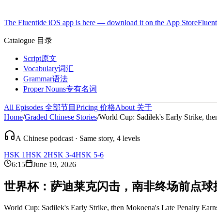
The Fluentide iOS app is here — download it on the App Store
Fluent
Catalogue
目录
Script
原文
Vocabulary
词汇
Grammar
语法
Proper Nouns
专有名词
All Episodes
全部节目
Pricing
价格
About
关于
Home
/
Graded Chinese Stories
/
World Cup: Sadilek's Early Strike, th
A Chinese podcast · Same story, 4 levels
HSK 1
HSK 2
HSK 3-4
HSK 5-6
6:15
June 19, 2026
世
界
杯
：
萨
迪
莱
克
闪
击
，
南
非
终
场
前
点
球
World Cup: Sadilek's Early Strike, then Mokoena's Late Penalty Ear