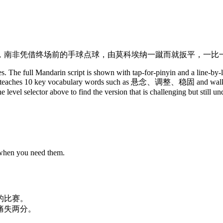
，南非凭借终场前的手球点球，由莫科埃纳一蹴而就扳平，一比
. The full Mandarin script is shown with tap-for-pinyin and a line-by-l
y. It teaches 10 key vocabulary words such as 悬念、调整、稳固 and walks 
 level selector above to find the version that is challenging but still u
 when you need them.
的
比赛
。
痛
失
两
分
。