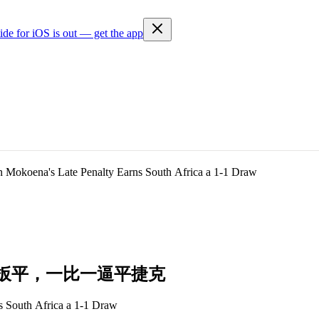
ide for iOS is out — get the app
en Mokoena's Late Penalty Earns South Africa a 1-1 Draw
扳
平
，
一
比
一
逼
平
捷
克
ns South Africa a 1-1 Draw