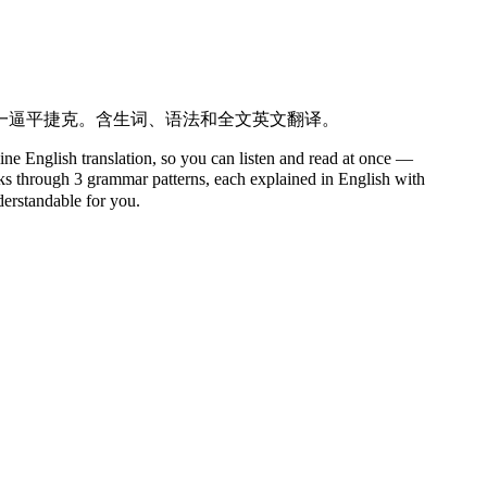
一逼平捷克。含生词、语法和全文英文翻译。
ine English translation, so you can listen and read at once —
through 3 grammar patterns, each explained in English with
nderstandable for you.