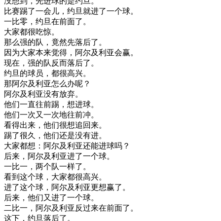
没想到
，
先进
球
的是
约旦
。
比赛
踢了
一
会
儿
，
约旦
就进
了
一个
球
。
一
比
零
，
约旦
在
前面
了
。
大家
都很
吃惊
。
那么
强
的
队
，
竟然
先
落后
了
。
因为
大家
本来
觉得
，
阿尔及利亚
会赢
。
现在
，
强
的
队
反而
落后
了
。
约旦
的
球员
，
都很
高兴
。
那
阿尔及利亚
怎么
办
呢
？
阿尔及利亚
没有
放弃
。
他们
一直
往前
踢
，
想进
球
。
他们
一次
又
一次
地
往前
冲
。
看得出来
，
他们
很想
追
回来
。
踢了
很久
，
他们
还是
没有
进
。
大家
都想
：
阿尔及利亚
还
能进
球
吗
？
后来
，
阿尔及利亚
进
了
一个
球
。
一
比
一
，
两
个
队
一样
了
。
看到
这个
球
，
大家
都很
高兴
。
进
了
这个
球
，
阿尔及利亚
更
想
赢了
。
后来
，
他们
又进
了
一个
球
。
二
比
一
，
阿尔及利亚
反过来
在
前面
了
。
这下
，
约旦
落后
了
。