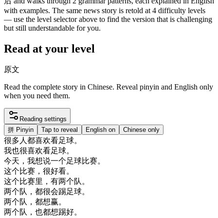
后 and walks through 2 grammar patterns, each explained in English
with examples. The same news story is retold at 4 difficulty levels
— use the level selector above to find the version that is challenging
but still understandable for you.
Read at your level
原文
Read the complete story in Chinese. Reveal pinyin and English only
when you need them.
Reading settings
拼
Pinyin
Tap to reveal
English on
Chinese only
很多
人
都
喜欢
看
足球
。
我也
很喜欢
看
足球
。
今天
，
我想
说
一个
足球
比赛
。
这个
比赛
，
很好
看
。
这个
比赛
里
，
有
两
个
队
。
两
个
队
，
都很
会
踢
足球
。
两
个
队
，
都想
赢
。
两
个
队
，
也
都想
踢好
。