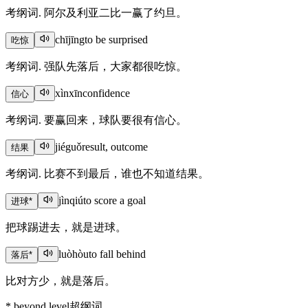
考纲词. 阿尔及利亚二比一赢了约旦。
chījīng
to be surprised
吃惊
考纲词. 强队先落后，大家都很吃惊。
xìnxīn
confidence
信心
考纲词. 要赢回来，球队要很有信心。
jiéguǒ
result, outcome
结果
考纲词. 比赛不到最后，谁也不知道结果。
jìnqiú
to score a goal
进球
*
把球踢进去，就是进球。
luòhòu
to fall behind
落后
*
比对方少，就是落后。
*
beyond level
超纲词