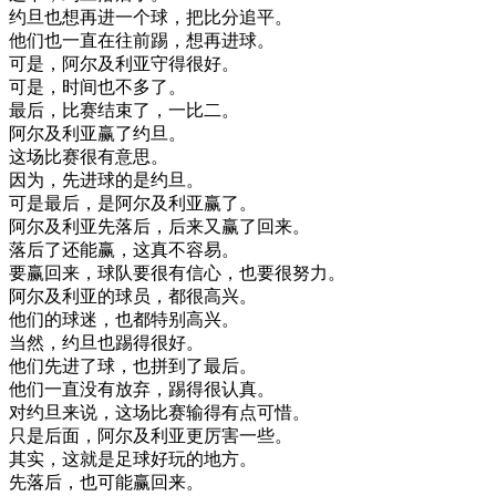
约旦
也想
再进
一个
球
，
把
比分
追
平
。
他们
也
一直在
往前
踢
，
想再
进
球
。
可是
，
阿尔及利亚
守得
很好
。
可是
，
时间
也不
多
了
。
最后
，
比赛
结束
了
，
一
比
二
。
阿尔及利亚
赢了
约旦
。
这
场
比赛
很
有意思
。
因为
，
先进
球
的是
约旦
。
可是
最后
，
是
阿尔及利亚
赢了
。
阿尔及利亚
先
落后
，
后来
又
赢了
回来
。
落后
了
还
能
赢
，
这
真不
容易
。
要
赢回来
，
球队
要
很有
信心
，
也要
很
努力
。
阿尔及利亚
的
球员
，
都很
高兴
。
他们
的
球迷
，
也
都
特别
高兴
。
当然
，
约旦
也
踢得
很好
。
他们
先进
了
球
，
也
拼
到了
最后
。
他们
一直
没有
放弃
，
踢
得很
认真
。
对
约旦
来说
，
这
场
比赛
输得
有点
可惜
。
只是
后面
，
阿尔及利亚
更
厉害
一些
。
其实
，
这
就是
足球
好玩
的
地方
。
先
落后
，
也
可能
赢回来
。