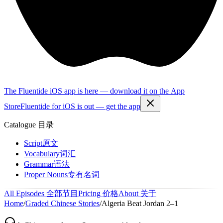
The Fluentide iOS app is here — download it on the App
Store
Fluentide for iOS is out — get the app
Catalogue
目录
Script
原文
Vocabulary
词汇
Grammar
语法
Proper Nouns
专有名词
All Episodes
全部节目
Pricing
价格
About
关于
Home
/
Graded Chinese Stories
/
Algeria Beat Jordan 2–1