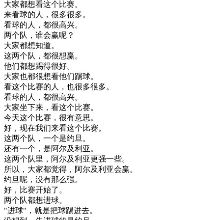
大家
都
想看
这个
比赛
。
来看
球
的
人
，
很多
很多
。
看球
的
人
，
都很
高兴
。
两
个
队
，
谁
会赢
呢
？
大家
都想
知道
。
这
两
个
队
，
都
很想
赢
。
他们
都想
踢得
很好
。
大家
也
都很
想看
他们
踢球
。
看
这个
比赛
的
人
，
也
很多
很多
。
看球
的
人
，
都很
高兴
。
大家
坐下
来
，
看
这个
比赛
。
今天
这个
比赛
，
很
有意思
。
好
，
现在
我们
来看
这个
比赛
。
这
两
个
队
，
一个
是
约旦
。
还有
一个
，
是
阿尔及利亚
。
这
两
个
队
里
，
阿尔及利亚
更
强
一些
。
所以
，
大家
都
觉得
，
阿尔及利亚
会赢
。
约旦
呢
，
没有
那么
强
。
好
，
比赛
开始
了
。
两
个
队
都想
进
球
。
"
进
球
"
，
就是
把
球
踢
进去
。