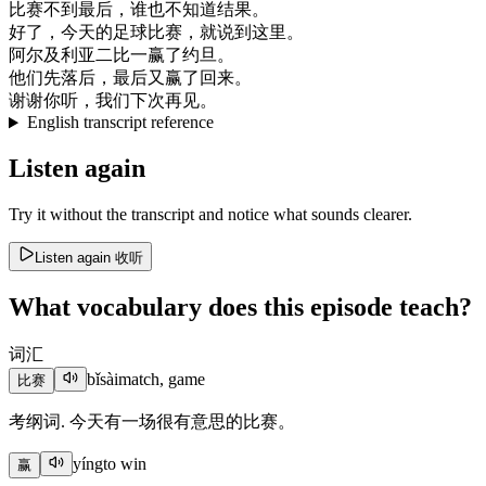
比赛
不到
最后
，
谁
也
不知道
结果
。
好了
，
今天
的
足球
比赛
，
就
说
到
这里
。
阿尔及利亚
二
比
一
赢了
约旦
。
他们
先
落后
，
最后
又
赢了
回来
。
谢谢
你
听
，
我们
下次
再见
。
English transcript reference
Listen again
Try it without the transcript and notice what sounds clearer.
Listen again
收听
What vocabulary does this episode teach?
词汇
bǐsài
match, game
比赛
考纲词. 今天有一场很有意思的比赛。
yíng
to win
赢