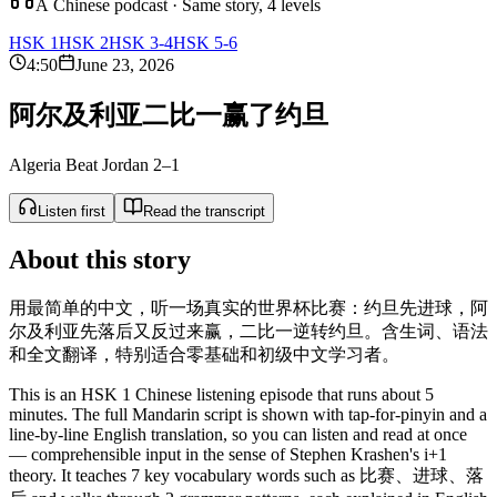
A Chinese podcast · Same story, 4 levels
HSK 1
HSK 2
HSK 3-4
HSK 5-6
4:50
June 23, 2026
阿
尔
及
利
亚
二
比
一
赢
了
约
旦
Algeria Beat Jordan 2–1
Listen first
Read the transcript
About this story
用最简单的中文，听一场真实的世界杯比赛：约旦先进球，阿
尔及利亚先落后又反过来赢，二比一逆转约旦。含生词、语法
和全文翻译，特别适合零基础和初级中文学习者。
This is an HSK 1 Chinese listening episode that runs about 5
minutes. The full Mandarin script is shown with tap-for-pinyin and a
line-by-line English translation, so you can listen and read at once
— comprehensible input in the sense of Stephen Krashen's i+1
theory. It teaches 7 key vocabulary words such as 比赛、进球、落