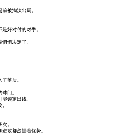
提前
被
淘汰
出局
。
。
不是
好
对付
的
对手
。
。
被
悄悄
决定
了
。
。
。
入
了
落后
。
的
球门
。
可能
锁定
出
线
。
攻
。
多次
。
和
进攻
都
占据
着
优势
。