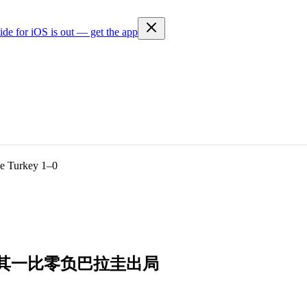
ide for iOS is out — get the app
ge Turkey 1–0
其
一
比
零
负
巴
拉
圭
出
局