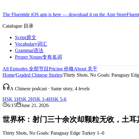
The Fluentide iOS app is here — download it on the App Store
Fluent
Catalogue
目录
Script
原文
Vocabulary
词汇
Grammar
语法
Proper Nouns
专有名词
All Episodes
全部节目
Pricing
价格
About
关于
Home
/
Graded Chinese Stories
/
Thirty Shots, No Goals: Paraguay Ed
A Chinese podcast · Same story, 4 levels
HSK 1
HSK 2
HSK 3-4
HSK 5-6
6:15
June 21, 2026
世
界
杯
：
射
门
三
十
余
次
却
颗
粒
无
收
，
土
耳
Thirty Shots, No Goals: Paraguay Edge Turkey 1–0