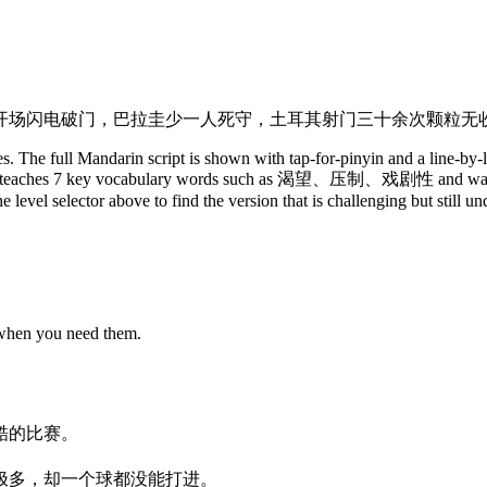
开场闪电破门，巴拉圭少一人死守，土耳其射门三十余次颗粒无
. The full Mandarin script is shown with tap-for-pinyin and a line-by-l
ry. It teaches 7 key vocabulary words such as 渴望、压制、戏剧性 and walks 
 level selector above to find the version that is challenging but still u
 when you need them.
酷
的
比赛
。
极
多
，
却
一个
球
都没
能
打进
。