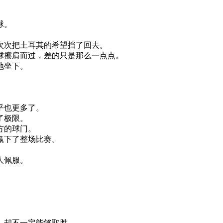
。
球
。
次
次
把
土耳其
的
希望
挡了
回去
。
球
擦肩而过
，
差
的
只是
那么
一点
点
。
地
坐下
。
。
乎
也
更多
了
。
了
极限
。
方
的
球门
。
赢
下了
整场
比赛
。
人
佩服
。
。
。
，
却
不一定
能够
取胜
。