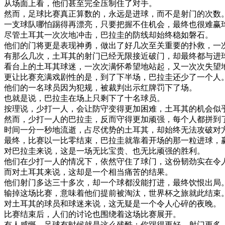
从
场面
上
看
，
他们
甚至
完全
压制
住
了
对手
。
然而
，
足球
比赛
真正
算数
的
，
永远是
进
球
，
而不是
射
门
的
次数
一支
球队
哪怕
踢得
再
漂亮
，
只要
把握
不住
机会
，
最终
也
很
难
赢
尽管
土耳其
一次
次
地
冲击
，
巴拉圭
的
防线
却
始终
稳如
磐石
。
他们
的
门
将
更是
表现
神勇
，
做出
了
好
几次
至
关
重要
的
扑
救
，
一
有
那么
几次
，
土耳其
的
射
门
已经
无限
接近
破
门
，
却
最终
都
与
进
看台
上
的
土耳其
球迷
，
一次
次
满怀
希望
地
站
起
，
又
一次
次
失望
更
让
比赛
充满
戏剧
性
的是
，
到了
下
半场
，
巴拉圭
还
少了
一个
人
他们
的
一名
球员
因为
犯规
，
被
裁判
出示
红牌
罚
下了
场
。
也就是说
，
巴拉圭
在场
上
只剩下
了
十名
球员
。
按理
说
，
少
打
一人
，
会
让
防守
变得
更加
困难
，
土耳其
的
机会
似
然而
，
少
打
一人
的
巴拉圭
，
反而
守得
更加
顽强
，
每个人
都
拼
到
时间
一分一秒
地
流逝
，
占尽
优势
的
土耳其
，
却
始终
无法
攻破
对
最终
，
比赛
以
一
比
零
结束
，
巴拉圭
就
靠
着
开场
的
那
一粒
进
球
，
对
巴拉圭
来说
，
这
是
一
场
无比
宝贵
、
也
无比
顽强
的
胜利
。
他们
在
少
打
一人
的
情况
下
，
依然
守住
了
球门
，
这
份
韧
劲
实在
令
而
对
土耳其
来说
，
这
却
是
一个
相当
痛苦
的
结果
。
他们
射
门
多
达
三十
多次
，
却
一个
球
都没
能
打进
，
最终
饮
恨
出局
输
掉
这
场
比赛
，
意味
着
他们
提前
被
淘汰
，
世界
杯
之
旅
就此
结束
对
土耳其
的
球员
和
球迷
来说
，
这
无疑是
一个
令人
心碎
的
夜晚
。
比赛
结束
后
，
人们
的
讨论
也
围绕着
这
场
比赛
展开
。
有人
感慨
，
足球
有
时候
就是
这么
残酷
：
你
踢得
更好
、
射
门
更多