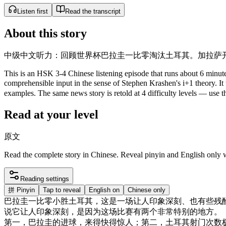
Listen first
Read the transcript
About this story
中级中文听力：回顾世界杯巴拉圭一比零淘汰土耳其。加拉萨
This is an HSK 3-4 Chinese listening episode that runs about 6 minutes
comprehensible input in the sense of Stephen Krashen's i+1 theo
examples. The same news story is retold at 4 difficulty levels — use the
Read at your level
原文
Read the complete story in Chinese. Reveal pinyin and English only
Reading settings
拼
Pinyin
Tap to reveal
English on
Chinese only
巴拉圭
一
比
零
小
胜
土耳其
，
这
是
一
场
让
人
印象
深刻
、
也
有些
残
说
它
让
人
印象
深刻
，
是
因为
这
场
比赛
有
两
个
非常
特别
的
地方
。
第一
，
巴拉圭
的
进
球
，
来
得
快得
惊人
；
第二
，
土耳其
射
门
次数