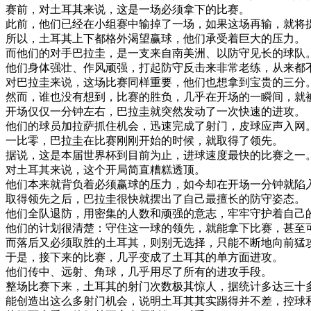
赛
前
，
对
土耳其
来说
，
这
是
一
场
必须
拿下
的
比赛
。
此
前
，
他们
已经
在
小组
赛
中
输
掉了
一
场
，
如果
这
场
再
输
，
就将
所以
，
土耳其
上下
都
格外
渴望
赢
球
，
他们
承受
着
巨大
的
压力
。
而
他们
的
对手
巴拉圭
，
是
一支
来自
南美洲
、
以
防守
见长
的
球队
他们
身体
强壮
、
作风
顽强
，
打起
防守
反击
来
非常
老练
，
从来
都
对
巴拉圭
来说
，
这
场
比赛
同样
重要
，
他们
也想
拿到
宝贵
的
三分
然而
，
谁
也没有
想到
，
比赛
的
胜负
，
几乎
在
开场
的
一瞬间
，
就
开场
仅仅
一
分钟
左右
，
巴拉圭
就
突然
发动
了
一次
快速
的
进攻
。
他们
的
球员
加
拉萨
抓住
机会
，
迅速
完成
了
射
门
，
皮球
应
声
入
网
一
比
零
，
巴拉圭
在
比赛
刚刚
开始
的
时候
，
就
取得
了
领先
。
据说
，
这
是
本届
世界
杯
到
目前为止
，
进
球
速度
最快
的
比赛
之一
对
土耳其
来说
，
这个
开
局
简直
糟糕
透
顶
。
他们
本来
就
背负着
必须
赢
球
的
压力
，
如今
却
在
开场
一
分钟
就
陷
取得
领先
之后
，
巴拉圭
很快
就
摆出
了
自己
最
擅长
的
防守
姿态
。
他们
全
队
退
防
，
用
密集
的
人数
和
顽强
的
意志
，
牢牢
守
护着
自己
他们
的
计划
很
清楚
：
守住
这
一球
的
领先
，
就
能
拿下
比赛
，
甚至
而
落后
又
必须
取胜
的
土耳其
，
则
别无
选择
，
只能
不断地
向前
猛
于是
，
接
下来
的
比赛
，
几乎
变成
了
土耳其
的
单方面
进攻
。
他们
传
中
、
远
射
、
角球
，
几乎
用尽
了
所有
的
进攻
手段
。
整场
比赛
下来
，
土耳其
的
射
门
次数
极其
惊人
，
据
统计
多
达
三十
能
创造
出
这么
多
射
门
机会
，
说明
土耳其
其实
踢得
并不
差
，
控球