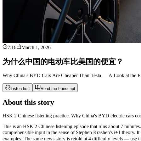
7:16
March 1, 2026
为
什
么
中
国
的
电
动
车
比
美
国
的
便
宜
？
Why China's BYD Cars Are Cheaper Than Tesla — A Look at the E
Listen first
Read the transcript
About this story
HSK 2 Chinese listening practice. Why China's BYD electric cars cost 
This is an HSK 2 Chinese listening episode that runs about 7 minutes. 
comprehensible input in the sense of Stephen Krashen's i+1 theor
examples. The same news story is retold at 4 difficulty levels — use the