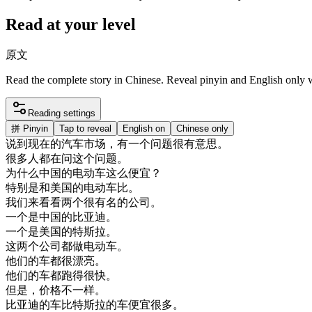
Read at your level
原文
Read the complete story in Chinese. Reveal pinyin and English only
Reading settings
拼
Pinyin
Tap to reveal
English on
Chinese only
说
到
现在
的
汽车
市场
，
有
一个
问题
很
有意思
。
很多
人
都在
问
这个
问题
。
为什么
中国
的
电
动
车
这么
便宜
？
特别
是
和
美国
的
电
动
车
比
。
我们
来
看看
两
个
很有
名
的
公司
。
一个
是
中国
的
比亚
迪
。
一个
是
美国
的
特斯拉
。
这
两
个
公司
都做
电
动
车
。
他们
的
车
都很
漂亮
。
他们
的
车
都
跑得
很快
。
但是
，
价格
不
一样
。
比亚
迪
的
车
比
特斯拉
的
车
便宜
很多
。