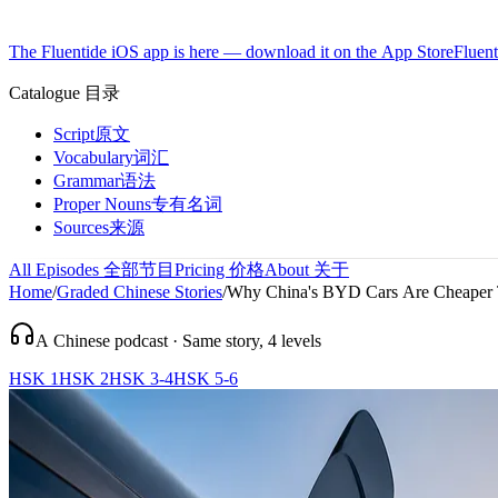
The Fluentide iOS app is here — download it on the App Store
Fluent
Catalogue
目录
Script
原文
Vocabulary
词汇
Grammar
语法
Proper Nouns
专有名词
Sources
来源
All Episodes
全部节目
Pricing
价格
About
关于
Home
/
Graded Chinese Stories
/
Why China's BYD Cars Are Cheaper 
A Chinese podcast · Same story, 4 levels
HSK 1
HSK 2
HSK 3-4
HSK 5-6