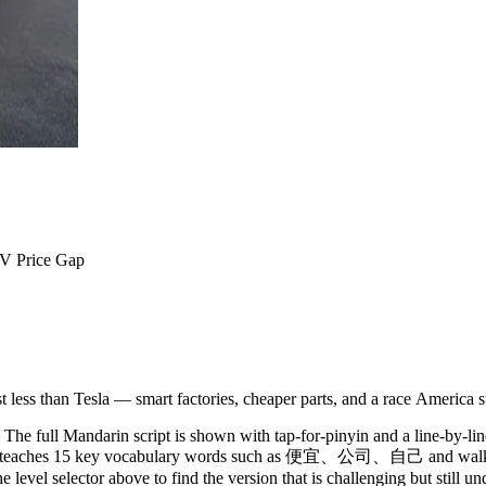
V Price Gap
less than Tesla — smart factories, cheaper parts, and a race America s
The full Mandarin script is shown with tap-for-pinyin and a line-by-lin
y. It teaches 15 key vocabulary words such as 便宜、公司、自己 and walks 
 level selector above to find the version that is challenging but still u