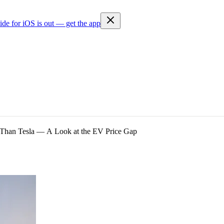
ide for iOS is out — get the app
Than Tesla — A Look at the EV Price Gap