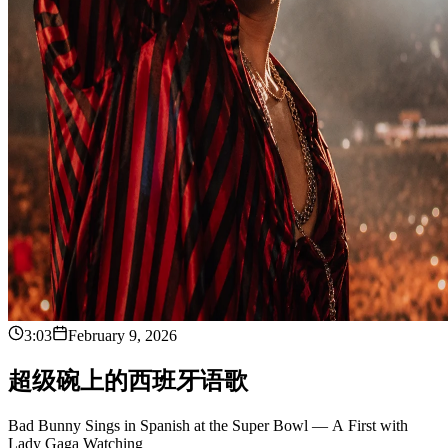
3:03
February 9, 2026
超
级
碗
上
的
西
班
牙
语
歌
Bad Bunny Sings in Spanish at the Super Bowl — A First with
Lady Gaga Watching