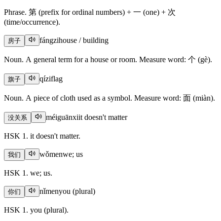
Phrase. 第 (prefix for ordinal numbers) + 一 (one) + 次
(time/occurrence).
fángzi
house / building
房子
Noun. A general term for a house or room. Measure word: 个 (gè).
qízi
flag
旗子
Noun. A piece of cloth used as a symbol. Measure word: 面 (miàn).
méiguānxi
it doesn't matter
没关系
HSK 1. it doesn't matter.
wǒmen
we; us
我们
HSK 1. we; us.
nǐmen
you (plural)
你们
HSK 1. you (plural).