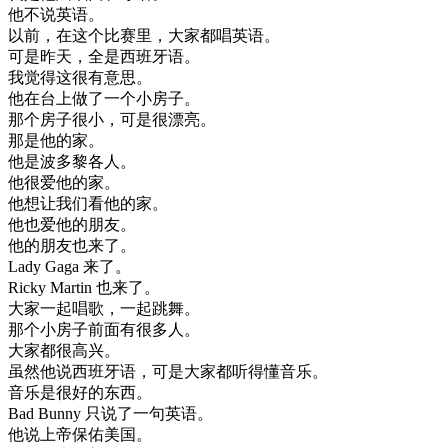
他不
说
英语
。
以前
，
在
这个
比赛
里
，
大家
都
唱
英语
。
可是
昨天
，
全是
西班牙
语
。
我
觉得
这
很
有意思
。
他在
台上
做了
一个
小
房子
。
那个
房子
很小
，
可是
很
漂亮
。
那是
他的
家
。
他是
波多黎各
人
。
他
很爱
他的
家
。
他想
让
我们
看
他的
家
。
他
也
爱
他的
朋友
。
他的
朋友
也来
了
。
Lady
Gaga
来
了
。
Ricky
Martin
也来
了
。
大家
一起
唱歌
，
一起
跳舞
。
那个
小
房子
前面
有
很多
人
。
大家
都很
高兴
。
虽然
他
说
西班牙
语
，
可是
大家
都
听
得
懂
音乐
。
音乐
是
很好
的
东西
。
Bad
Bunny
只
说
了
一句
英语
。
他
说
上帝
保佑
美国
。