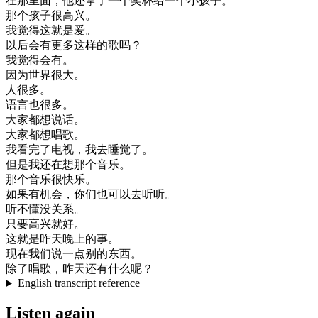
在
那
里面
，
他
还
拿
了
一个
奖
杯
给
一个
小孩子
。
那个
孩子
很
高兴
。
我
觉得
这
就是
爱
。
以后
会
有
更多
这样
的
歌
吗
？
我
觉得
会
有
。
因为
世界
很大
。
人
很多
。
语言
也
很多
。
大家
都想
说话
。
大家
都想
唱歌
。
我看
完了
电视
，
我去
睡觉
了
。
但是
我还
在
想
那个
音乐
。
那个
音乐
很
快乐
。
如果有
机会
，
你们
也可以
去
听
听
。
听不懂
没关系
。
只要
高兴
就好
。
这
就是
昨天晚上
的
事
。
现在
我们
说
一点
别的
东西
。
除了
唱歌
，
昨天
还有
什么
呢
？
English transcript reference
Listen again