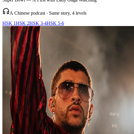
A Chinese podcast · Same story, 4 levels
HSK 1
HSK 2
HSK 3-4
HSK 5-6