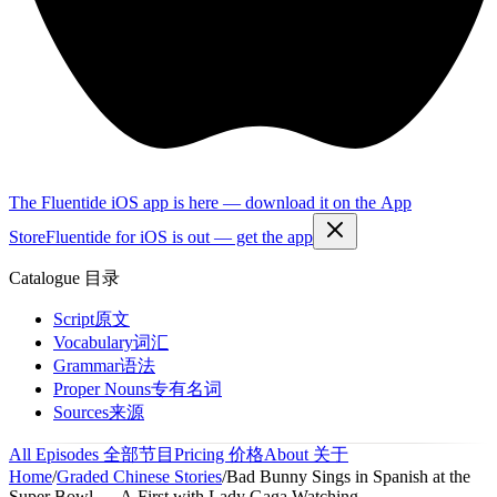
The Fluentide iOS app is here — download it on the App
Store
Fluentide for iOS is out — get the app
Catalogue
目录
Script
原文
Vocabulary
词汇
Grammar
语法
Proper Nouns
专有名词
Sources
来源
All Episodes
全部节目
Pricing
价格
About
关于
Home
/
Graded Chinese Stories
/
Bad Bunny Sings in Spanish at the
Super Bowl — A First with Lady Gaga Watching