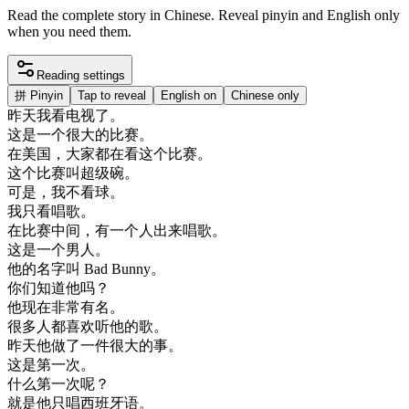
Read the complete story in Chinese. Reveal pinyin and English only
when you need them.
Reading settings
拼
Pinyin
Tap to reveal
English on
Chinese only
昨天
我看
电视
了
。
这
是
一个
很大
的
比赛
。
在
美国
，
大家
都在
看
这个
比赛
。
这个
比赛
叫
超级
碗
。
可是
，
我不
看球
。
我
只看
唱歌
。
在
比赛
中间
，
有一
个人
出来
唱歌
。
这
是
一个
男人
。
他的
名字
叫
Bad
Bunny
。
你们
知道
他
吗
？
他
现在
非常
有名
。
很多
人
都
喜欢
听
他的
歌
。
昨天
他
做了
一件
很大
的
事
。
这
是
第一次
。
什么
第一次
呢
？
就是
他
只唱
西班牙
语
。