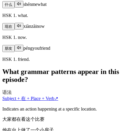
shénme
what
什么
HSK 1. what.
xiànzài
now
现在
HSK 1. now.
péngyou
friend
朋友
HSK 1. friend.
What grammar patterns appear in this
episode?
语法
Subject + 在 + Place + Verb
↗
Indicates an action happening at a specific location.
大家都在看这个比赛
他在台上做了一个小房子