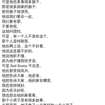
可是
他
也
拿
着
很多
旗子
。
那是
很多
国家
的
旗子
。
那些
旗子
很
漂亮
。
他
说
我们
要
在一起
。
我们
要有
爱
。
不要
有
恨
。
这
就叫
团结
。
可是
，
有一
个人
不
喜欢
这个
。
那个
人
是
特
朗
普
。
他在
网上
说
，
这个
不好
看
。
他
说
这
是
最
不好
的
。
他
说
他
听不懂
。
因为
他
不懂
西班牙
语
。
可是
Bad
Bunny
不在意
。
他在
那里
很
高兴
。
他想
告诉
大家
，
他是
谁
。
他想
告诉
大家
，
他的
家
在
哪里
。
我也
觉得
很好
。
因为
音乐
好听
。
我也
想去
他的
家
看看
。
那个
小
房子
里
有
很多
故事
。