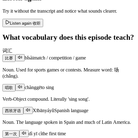
Try it without the transcript and notice what sounds clearer.
Listen again
收听
What vocabulary does this episode teach?
词汇
bǐsài
match / competition / game
比赛
Noun. Used for sports games or contests. Measure word: 场
(chǎng).
chànggē
to sing
唱歌
Verb-Object compound. Literally 'sing song'.
Xībānyáyǔ
Spanish language
西班牙语
Noun. The language spoken in Spain and much of Latin America.
dì yī cì
the first time
第一次