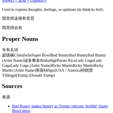
Subject + 觉得 + Opinion
↗
Used to express thoughts, feelings, or opinions (to think/to feel).
我觉得这很有意思
我觉得会有
Proper Nouns
专有名词
超级碗
Chāojíwǎn
Super Bowl
Bad Bunny
Bad Bunny
Bad Bunny
(Artist Name)
波多黎各
Bōduōlígè
Puerto Rico
Lady Gaga
Lady
Gaga
Lady Gaga (Artist Name)
Ricky Martin
Ricky Martin
Ricky
Martin (Artist Name)
美国
Měiguó
USA / America
特朗普
Tèlǎngpǔ
Trump (Donald Trump)
Sources
来源
Bad Bunny makes history as Trump criticises 'terrible' Super
Bowl show