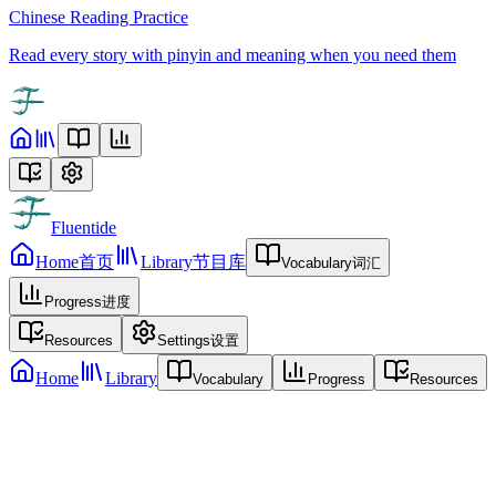
Chinese Reading Practice
Read every story with pinyin and meaning when you need them
Fluentide
Home
首页
Library
节目库
Vocabulary
词汇
Progress
进度
Resources
Settings
设置
Home
Library
Vocabulary
Progress
Resources