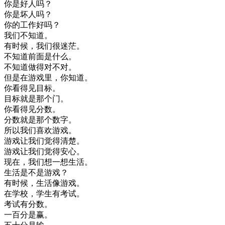
你是
好人
吗
？
你是
坏人
吗
？
你的
工作
好
吗
？
我们
不知道
。
有
时候
，
我们
很
迷茫
。
不知道
前面
是
什么
。
不知道
做得
对不对
。
但是
在
游戏
里
，
你
知道
。
你
看得见
目标
。
目标
就是
那个
门
。
你
看得见
分数
。
分数
就是
那个
数字
。
所以
我们
喜欢
游戏
。
游戏
让
我们
觉得
清楚
。
游戏
让
我们
觉得
安心
。
现在
，
我们
想
一想
生活
。
生活
是不是
游戏
？
有
时候
，
生活
像
游戏
。
在
学校
，
学生
有
考试
。
考试
有
分数
。
一
百分
是
赢
。