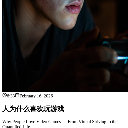
6:33
February 16, 2026
人
为
什
么
喜
欢
玩
游
戏
Why People Love Video Games — From Virtual Striving to the
Quantified Life