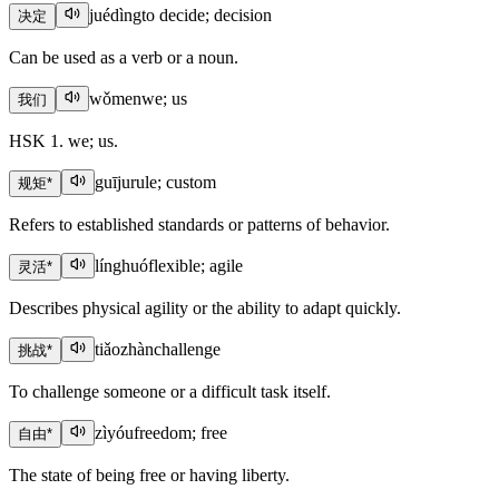
juédìng
to decide; decision
决定
Can be used as a verb or a noun.
wǒmen
we; us
我们
HSK 1. we; us.
guīju
rule; custom
规矩
*
Refers to established standards or patterns of behavior.
línghuó
flexible; agile
灵活
*
Describes physical agility or the ability to adapt quickly.
tiǎozhàn
challenge
挑战
*
To challenge someone or a difficult task itself.
zìyóu
freedom; free
自由
*
The state of being free or having liberty.