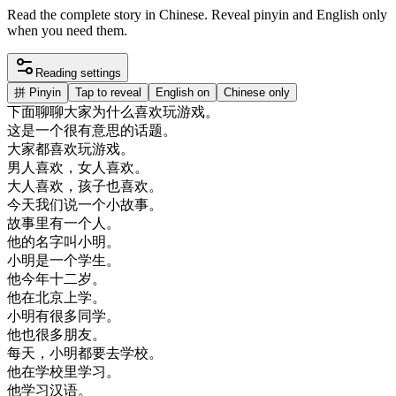
Read the complete story in Chinese. Reveal pinyin and English only
when you need them.
Reading settings
拼
Pinyin
Tap to reveal
English on
Chinese only
下面
聊聊
大家
为什么
喜欢
玩
游戏
。
这
是
一个
很
有意思
的
话题
。
大家
都
喜欢
玩
游戏
。
男人
喜欢
，
女人
喜欢
。
大人
喜欢
，
孩子
也
喜欢
。
今天
我们
说
一个
小
故事
。
故事
里
有一
个人
。
他的
名字
叫
小明
。
小明
是
一个
学生
。
他
今年
十二岁
。
他在
北京
上学
。
小明
有
很多
同学
。
他
也
很多
朋友
。
每天
，
小明
都要
去
学校
。
他在
学校
里
学习
。
他
学习
汉语
。