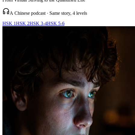
A Chinese podcast · Same story, 4 levels
HSK 1
HSK 2
HSK 3-4
HSK 5-6