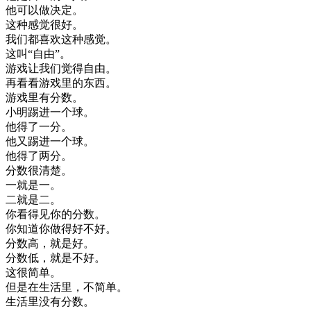
他
可以
做
决定
。
这种
感觉
很好
。
我们
都
喜欢
这种
感觉
。
这
叫
“
自由
”
。
游戏
让
我们
觉得
自由
。
再
看看
游戏
里
的
东西
。
游戏
里
有
分数
。
小明
踢进
一个
球
。
他
得了
一分
。
他
又
踢进
一个
球
。
他
得了
两
分
。
分数
很
清楚
。
一
就是
一
。
二
就是
二
。
你
看得见
你的
分数
。
你
知道
你
做得
好不好
。
分数
高
，
就是
好
。
分数
低
，
就是
不好
。
这
很简单
。
但是
在
生活
里
，
不
简单
。
生活
里
没有
分数
。