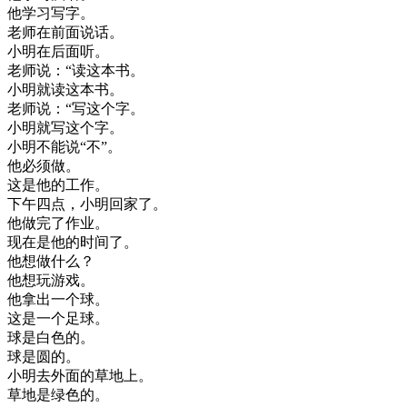
他
学习
写字
。
老师
在
前面
说话
。
小明
在
后面
听
。
老师
说
：
“
读
这
本
书
。
小明
就读
这
本
书
。
老师
说
：
“
写
这个
字
。
小明
就
写
这个
字
。
小明
不能
说
“
不
”
。
他
必须
做
。
这
是
他的
工作
。
下午
四
点
，
小明
回家
了
。
他
做
完了
作业
。
现在
是
他的
时间
了
。
他
想做
什么
？
他
想玩
游戏
。
他
拿出
一个
球
。
这
是
一个
足球
。
球
是
白色
的
。
球
是
圆
的
。
小明
去
外面
的
草地
上
。
草地
是
绿色
的
。