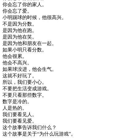
你会
忘了
你的
家人
。
你会
忘了
爱
。
小明
踢球
的
时候
，
他
很
高兴
。
不是
因为
分数
。
是
因为
他在
跑
。
是
因为
他在
笑
。
是
因为
他
和
朋友
在一起
。
如果
小明
只看
分数
。
他
会
很
累
。
他
会
不
高兴
。
如果
球
没进
，
他
会
生气
。
这
就不
好玩
了
。
所以
，
我们
要
小心
。
不要
把
生活
变成
游戏
。
不要
只看
那些
数字
。
数字
是
冷
的
。
人
是
热
的
。
我们
要
看见
人
。
我们
要
看见
爱
。
这个
故事
告诉
我们
什么
？
这个
故事
是
关于
“
为什么
玩
游戏
”
。