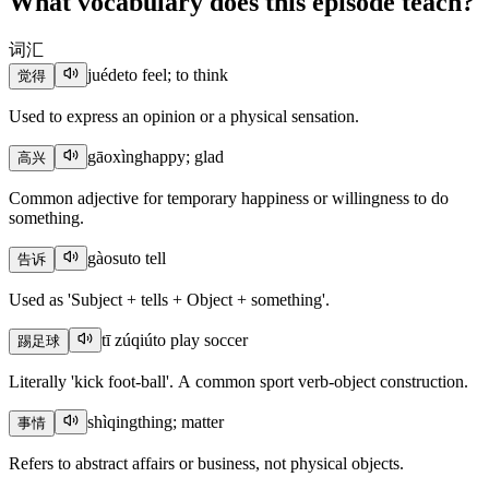
What vocabulary does this episode teach?
词汇
juéde
to feel; to think
觉得
Used to express an opinion or a physical sensation.
gāoxìng
happy; glad
高兴
Common adjective for temporary happiness or willingness to do
something.
gàosu
to tell
告诉
Used as 'Subject + tells + Object + something'.
tī zúqiú
to play soccer
踢足球
Literally 'kick foot-ball'. A common sport verb-object construction.
shìqing
thing; matter
事情
Refers to abstract affairs or business, not physical objects.