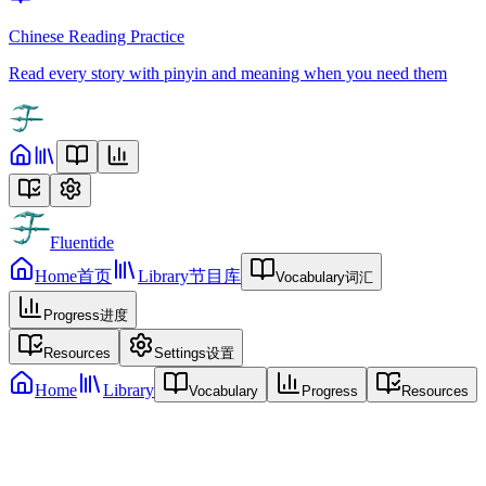
Chinese Reading Practice
Read every story with pinyin and meaning when you need them
Fluentide
Home
首页
Library
节目库
Vocabulary
词汇
Progress
进度
Resources
Settings
设置
Home
Library
Vocabulary
Progress
Resources