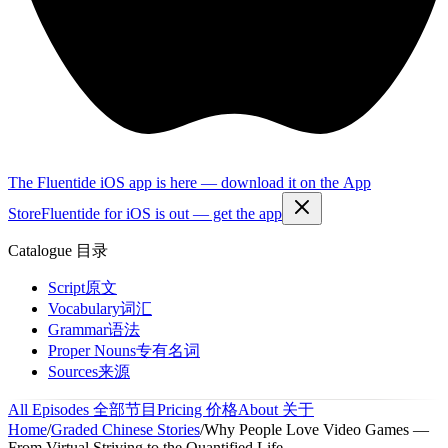
The Fluentide iOS app is here — download it on the App
Store
Fluentide for iOS is out — get the app
Catalogue
目录
Script
原文
Vocabulary
词汇
Grammar
语法
Proper Nouns
专有名词
Sources
来源
All Episodes
全部节目
Pricing
价格
About
关于
Home
/
Graded Chinese Stories
/
Why People Love Video Games —
From Virtual Striving to the Quantified Life