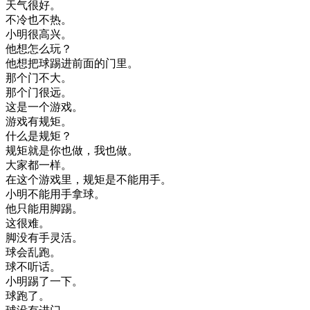
天气
很好
。
不冷
也不
热
。
小明
很
高兴
。
他想
怎么
玩
？
他
想把
球
踢进
前面
的
门里
。
那个
门
不大
。
那个
门
很
远
。
这
是
一个
游戏
。
游戏
有
规矩
。
什么
是
规矩
？
规矩
就是
你
也
做
，
我也
做
。
大家
都
一样
。
在
这个
游戏
里
，
规矩
是
不能
用
手
。
小明
不能
用
手拿
球
。
他
只能
用
脚
踢
。
这
很
难
。
脚
没有
手
灵活
。
球
会
乱跑
。
球
不
听话
。
小明
踢了
一下
。
球
跑
了
。