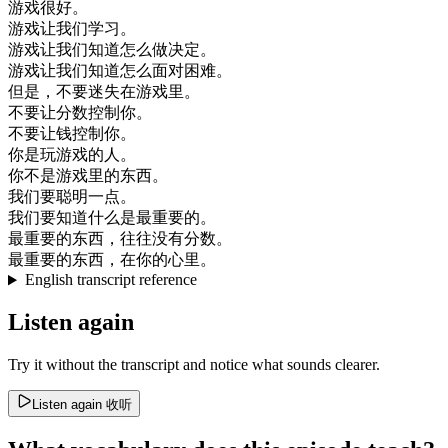
游戏
很好
。
游戏
让
我们
学习
。
游戏
让
我们
知道
怎么
做
决定
。
游戏
让
我们
知道
怎么
面对
困难
。
但是
，
不要
迷失
在
游戏
里
。
不要
让
分数
控制
你
。
不要
让
钱
控制
你
。
你是
玩
游戏
的
人
。
你
不是
游戏
里
的
东西
。
我们
要
聪明
一点
。
我们
要
知道
什么
是
最
重要
的
。
最
重要
的
东西
，
往往
没有
分数
。
最
重要
的
东西
，
在
你的
心里
。
English transcript reference
Listen again
Try it without the transcript and notice what sounds clearer.
Listen again
收听