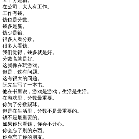
五十
分
是
输
。
在
公司
，
大人
有
工作
。
工作
有
钱
。
钱
也是
分数
。
钱
多
是
赢
。
钱
少
是
输
。
很多
人
看
分数
。
很多
人
看
钱
。
我们
觉得
，
钱
多
就是
好
。
分数
高
就是
好
。
这
就像
在
玩
游戏
。
但是
，
这
有
问题
。
这
有
很大
的
问题
。
阮
先生
写
了
一本书
。
他在
书
里
说
，
游戏
是
游戏
，
生活
是
生活
。
在
游戏
里
，
分数
最
重要
。
你
为了
分数
踢球
。
但是
在
生活
里
，
分数
不是
最
重要
的
。
钱
不是
最
重要
的
。
如果
你
只看
钱
，
你会
不
开心
。
你会
忘了
别的
东西
。
你会
忘了
你的
朋友
。