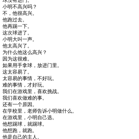
球
没有
进
门
。
小明
不
高兴
吗
？
不
，
他
很
高兴
。
他
跑过去
。
他
再
踢
一下
。
这次
球
进
了
。
小明
大叫
一声
。
他
太
高兴
了
。
为什么
他
这么
高兴
？
因为
这
很
难
。
如果
用
手拿
球
，
放进
门里
。
这
太
容易
了
。
太
容易
的
事情
，
不
好玩
。
难
的
事情
，
才
好玩
。
我们
在
游戏
里
，
喜欢
挑战
。
我们
喜欢
做
难
的
事
。
还有
一个
原因
。
在
学校
里
，
老师
告诉
小明
做
什么
。
在
游戏
里
，
小明
自己
选
。
他想
踢球
，
就
踢球
。
他想
跑
，
就
跑
。
他是
自己
的
主人
。