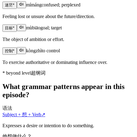
mímáng
confused; perplexed
迷茫
*
Feeling lost or unsure about the future/direction.
mùbiāo
goal; target
目标
*
The object of ambition or effort.
kòngzhì
to control
控制
*
To exercise authoritative or dominating influence over.
*
beyond level
超纲词
What grammar patterns appear in this
episode?
语法
Subject + 想 + Verb
↗
Expresses a desire or intention to do something.
他想做什么？