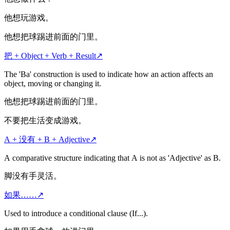
他想玩游戏。
他想把球踢进前面的门里。
把 + Object + Verb + Result
↗
The 'Ba' construction is used to indicate how an action affects an
object, moving or changing it.
他想把球踢进前面的门里。
不要把生活变成游戏。
A + 没有 + B + Adjective
↗
A comparative structure indicating that A is not as 'Adjective' as B.
脚没有手灵活。
如果……
↗
Used to introduce a conditional clause (If...).