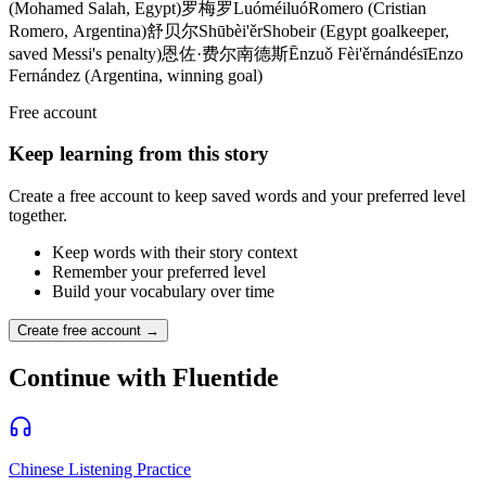
(Mohamed Salah, Egypt)
罗梅罗
Luóméiluó
Romero (Cristian
Romero, Argentina)
舒贝尔
Shūbèi'ěr
Shobeir (Egypt goalkeeper,
saved Messi's penalty)
恩佐·费尔南德斯
Ēnzuǒ Fèi'ěrnándésī
Enzo
Fernández (Argentina, winning goal)
Free account
Keep learning from this story
Create a free account to keep saved words and your preferred level
together.
Keep words with their story context
Remember your preferred level
Build your vocabulary over time
Create free account →
Continue with Fluentide
Chinese Listening Practice