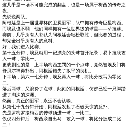
这
几乎是
一
场
不可能
完成
的
翻
盘
，
也是
一
场
属于
梅
西
的
传奇
之
夜
。
先
说
说
两队
。
阿根廷
是
上
一
届
世界
杯
的
卫冕
冠军
，
队
中
拥有
传奇
巨星
梅
西
。
而
埃及
也不
弱
，
他们
同样
拥有
一位
世界
级
的
球
星
—
—
萨
拉
赫
。
赛
前
，
几乎
所有
人
都
认为
阿根廷
会
轻松
取胜
，
但
比赛
的
过程
，
却
完全
出乎
所有
人的
意料
。
好
，
我们
进入
比赛
。
第十
五分钟
，
埃及
就用
一
记
漂亮
的
头
球
首开纪录
，
易
卜
拉
欣
攻
入
一球
，
零
比
一
。
更
戏剧
性
的是
，
上
半场
梅
西
主
罚
的
一个
点
球
，
竟然
被
埃及
门
将
舒
贝尔
神勇
扑出
，
阿根廷
错
失
了
扳
平
的
良
机
。
下
半场
，
第六
十七
分钟
，
埃及
再入
一球
，
将
比分
改写
为
零
比
二
。
落后
两
球
，
又
浪费
了
点
球
，
此刻
的
阿根廷
，
仿佛
已经
一只
脚踏
进
了
淘汰
的
深渊
。
然而
，
真正
的
冠军
，
永远
不会
认
输
。
从
第七
十九
分钟
开始
，
阿根廷
发起
了
石破天惊
的
反
扑
。
先是
罗
梅
罗
接
梅
西
的
传
球
顶
进
一球
，
一
比
二
。
仅仅
四
分钟
后
，
梅
西
亲自出马
，
攻入
一球
，
将
比分
扳成
二
比
二
！