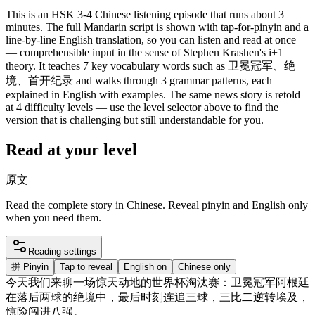
This is an HSK 3-4 Chinese listening episode that runs about 3
minutes. The full Mandarin script is shown with tap-for-pinyin and a
line-by-line English translation, so you can listen and read at once
— comprehensible input in the sense of Stephen Krashen's i+1
theory. It teaches 7 key vocabulary words such as 卫冕冠军、绝
境、首开纪录 and walks through 3 grammar patterns, each
explained in English with examples. The same news story is retold
at 4 difficulty levels — use the level selector above to find the
version that is challenging but still understandable for you.
Read at your level
原文
Read the complete story in Chinese. Reveal pinyin and English only
when you need them.
Reading settings
拼
Pinyin
Tap to reveal
English on
Chinese only
今天
我们
来
聊
一
场
惊
天
动地
的
世界
杯
淘汰
赛
：
卫冕
冠军
阿根廷
在
落后
两
球
的
绝
境
中
，
最后
时刻
连
追
三
球
，
三
比
二
逆转
埃及
，
惊险
闯
进
八
强
。