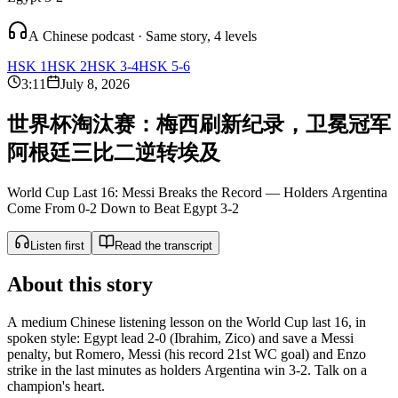
A Chinese podcast · Same story, 4 levels
HSK 1
HSK 2
HSK 3-4
HSK 5-6
3:11
July 8, 2026
世
界
杯
淘
汰
赛
：
梅
西
刷
新
纪
录
，
卫
冕
冠
军
阿
根
廷
三
比
二
逆
转
埃
及
World Cup Last 16: Messi Breaks the Record — Holders Argentina
Come From 0-2 Down to Beat Egypt 3-2
Listen first
Read the transcript
About this story
A medium Chinese listening lesson on the World Cup last 16, in
spoken style: Egypt lead 2-0 (Ibrahim, Zico) and save a Messi
penalty, but Romero, Messi (his record 21st WC goal) and Enzo
strike in the last minutes as holders Argentina win 3-2. Talk on a
champion's heart.