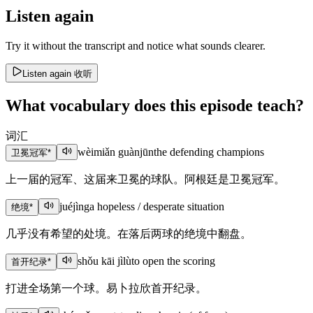
Listen again
Try it without the transcript and notice what sounds clearer.
Listen again
收听
What vocabulary does this episode teach?
词汇
wèimiǎn guànjūn
the defending champions
卫冕冠军
*
上一届的冠军、这届来卫冕的球队。阿根廷是卫冕冠军。
juéjìng
a hopeless / desperate situation
绝境
*
几乎没有希望的处境。在落后两球的绝境中翻盘。
shǒu kāi jìlù
to open the scoring
首开纪录
*
打进全场第一个球。易卜拉欣首开纪录。