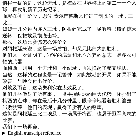
值得一提
的是
，
这粒
进
球
，
是
梅
西
在
世界
杯
上
的
第
二十
一个
入
球
，
再次
刷新
了
历史
纪录
。
而
就在
补
时
阶段
，
恩
佐
·
费
尔
南
德
斯
又
打进
了
制胜
的
一球
，
三
比
二
。
短短
十
几
分钟
内
连
入
三
球
，
阿根廷
完成
了一
场
教科书
般
的
惊
天
逆转
，
也把
埃及
彻底
击垮
。
那么
，
这
场
比赛
该
怎么
评价
？
对
阿根廷
来说
，
这
是
一
场
后
怕
、
却
又
无比
伟大
的
胜利
。
他们
又
一次
证明
了
，
冠军
的
底
蕴
和
永不
放弃
的
意志
，
是
多么
可
怕
的
武器
。
而
梅
西
，
则
用
一个
进
球
和
一个
纪录
，
再次
扛起
了
整支
球队
。
当然
，
这样
的
过程
也是
一
记
警钟
：
如此
被动
的
开
局
，
如果
不能
改善
，
早晚
会
付出
代价
。
对
埃及
而言
，
这
场
失利
实在
太
残忍
了
。
他们
几乎
做
对
了
所有
事
，
一度
手握
两
球
的
巨大
优势
，
还
扑出
了
梅
西
的
点
球
，
却
在
最后
十
几
分钟
里
，
眼
睁
睁
地
看
着
胜利
溜走
。
虽败犹荣
，
他们
的
表现
，
赢得
了
所有
人的
尊重
。
这
就是
阿根廷
三
比
二
埃及
，
一
场
属于
梅
西
、
也
属于
冠军
意志
的
比赛
。
我们
下
一
场
再会
。
English transcript reference