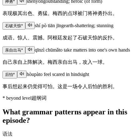
shényǒng
outstanding; heroic (of form)
神勇
*
表现极其出色、勇猛。梅西的点球被门将神勇扑出。
shí pò tiān jīng
earth-shattering; stunning
石破天惊
*
成语。惊人、震撼。阿根廷发起了石破天惊的反扑。
qīnzì chūmǎ
to take matters into one's own hands
亲自出马
*
自己亲自上阵解决。梅西亲自出马，攻入一球。
hòupà
to feel scared in hindsight
后怕
*
事后想起来仍觉得可怕。这是一场令人后怕的胜利。
*
beyond level
超纲词
What grammar patterns appear in this
episode?
语法