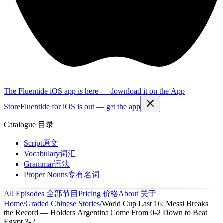
The Fluentide iOS app is here — download it on the App
Store
Fluentide for iOS is out — get the app
Catalogue
目录
Script
原文
Vocabulary
词汇
Grammar
语法
Proper Nouns
专有名词
All Episodes
全部节目
Pricing
价格
About
关于
Home
/
Graded Chinese Stories
/
World Cup Last 16: Messi Breaks
the Record — Holders Argentina Come From 0-2 Down to Beat
Egypt 3-2