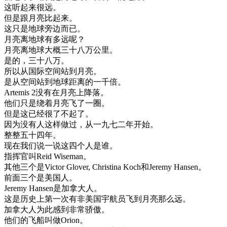
这
听起来
很
远
。
但是
跟
月亮
比起来
。
这
只是
地球
旁边
而已
。
月亮
离
地球
有
多
远
呢
？
月亮
离
地球
大概
三十
八万
公里
。
是
的
，
三十
八万
。
所以
从
国际
空间
站到
月亮
。
是
从
空间
站到
地球
距离
的
一千
倍
。
Artemis
2
没有
在
月亮
上
降落
。
他们
只是
绕
着
月亮
飞了
一圈
。
但是
这
已经
很
了不起
了
。
因为
没有
人
这样
做
过
，
从
一九
七
二年
开始
。
整整
五十
四年
。
现在
我们
说
一
说
这
四
个人
是
谁
。
指挥
官
叫
Reid
Wiseman
。
其他
三
个
是
Victor
Glover
,
Christina
Koch
和
Jeremy
Hansen
。
前面
三
个
是
美国
人
。
Jeremy
Hansen
是
加拿大
人
。
这
是
历史
上
第一次
有
非
美国
宇航
员
飞到
月亮
那么
远
。
加拿大
人
为此
感到
非常
骄傲
。
他们
的
飞船
叫做
Orion
。