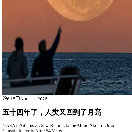
6:15
April 11, 2026
五
十
四
年
了
，
人
类
又
回
到
了
月
亮
NASA's Artemis 2 Crew Returns to the Moon Aboard Orion
Capsule Integrity After 54 Years