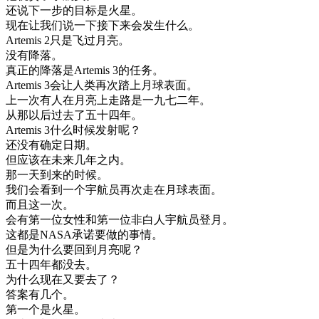
还说
下一步
的
目标
是
火星
。
现在
让
我们
说
一下
接
下来
会
发生
什么
。
Artemis
2
只是
飞过
月亮
。
没有
降落
。
真正
的
降落
是
Artemis
3
的
任务
。
Artemis
3
会
让
人类
再次
踏上
月球
表面
。
上
一次
有人
在
月亮
上
走路
是
一九
七
二年
。
从
那
以后
过去
了
五十
四年
。
Artemis
3
什么时候
发射
呢
？
还
没有
确定
日期
。
但
应该
在
未来
几年
之内
。
那
一天
到来
的
时候
。
我们
会
看到
一个
宇航
员
再次
走在
月球
表面
。
而且
这
一次
。
会
有
第
一位
女性
和
第
一位
非
白人
宇航
员
登
月
。
这
都是
NASA
承诺
要
做的
事情
。
但是
为什么
要
回到
月亮
呢
？
五十
四年
都没
去
。
为什么
现在
又要
去了
？
答案
有
几个
。
第
一个
是
火星
。