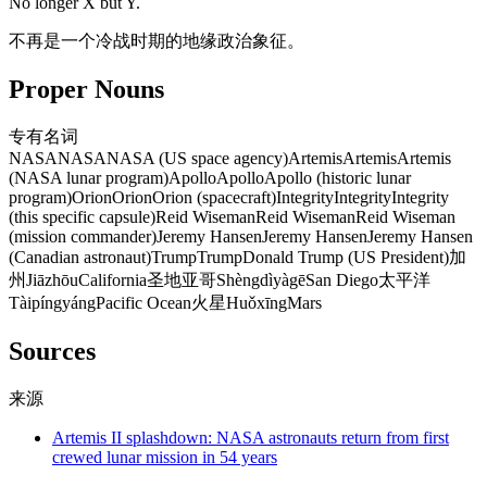
No longer X but Y.
不再是一个冷战时期的地缘政治象征。
Proper Nouns
专有名词
NASA
NASA
NASA (US space agency)
Artemis
Artemis
Artemis
(NASA lunar program)
Apollo
Apollo
Apollo (historic lunar
program)
Orion
Orion
Orion (spacecraft)
Integrity
Integrity
Integrity
(this specific capsule)
Reid Wiseman
Reid Wiseman
Reid Wiseman
(mission commander)
Jeremy Hansen
Jeremy Hansen
Jeremy Hansen
(Canadian astronaut)
Trump
Trump
Donald Trump (US President)
加
州
Jiāzhōu
California
圣地亚哥
Shèngdìyàgē
San Diego
太平洋
Tàipíngyáng
Pacific Ocean
火星
Huǒxīng
Mars
Sources
来源
Artemis II splashdown: NASA astronauts return from first
crewed lunar mission in 54 years