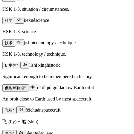
HSK 1-3. situation / circumstances.
kēxué
science
科学
HSK 1-3. science.
jìshù
technology / technique
技术
HSK 1-3. technology / technique.
lìshǐ xìng
historic
历史性
*
Significant enough to be remembered in history.
dī dìqiú guǐdào
low Earth orbit
低地球轨道
*
An orbit close to Earth used by most spacecraft.
fēichuán
spacecraft
飞船
*
飞 (fly) + 船 (ship).
jiàngluò
to land
降落
*