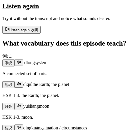
Listen again
Try it without the transcript and notice what sounds clearer.
Listen again
收听
What vocabulary does this episode teach?
词汇
xìtǒng
system
系统
A connected set of parts.
dìqiú
the Earth; the planet
地球
HSK 1-3. the Earth; the planet.
yuèliang
moon
月亮
HSK 1-3. moon.
qíngkuàng
situation / circumstances
情况