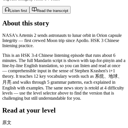
Listen first
Read the transcript
About this story
NASA's Artemis 2 sends astronauts to lunar orbit in Orion capsule
Integrity — first crewed Moon trip since Apollo. HSK 3 Chinese
listening practice.
This is an HSK 3-4 Chinese listening episode that runs about 6
minutes. The full Mandarin script is shown with tap-for-pinyin and a
line-by-line English translation, so you can listen and read at once
— comprehensible input in the sense of Stephen Krashen's i+1
theory. It teaches 12 key vocabulary words such as 系统、地球、
月亮 and walks through 5 grammar patterns, each explained in
English with examples. The same news story is retold at 4 difficulty
levels — use the level selector above to find the version that is
challenging but still understandable for you.
Read at your level
原文