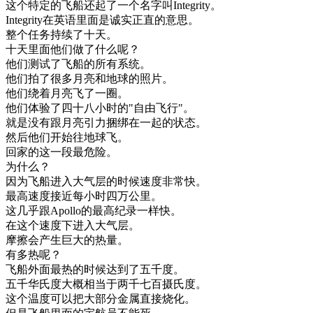
这个
特定
的
飞船
还
起了
一个
名字
叫
Integrity
。
Integrity
在
英语
里面
是
诚实
正直
的
意思
。
整个
任务
持续
了
十天
。
十天
里面
他们
做了
什么
呢
？
他们
测试
了
飞船
的
所有
系统
。
他们
拍
了
很多
月亮
和
地球
的
照片
。
他们
绕
着
月亮
飞了
一圈
。
他们
体验
了
四
十八
小时
的
"
自由
飞行
"
。
就是
没有
跟
月亮
引力
捆绑
在一起
的
状态
。
然后
他们
开始
往
地球
飞
。
回家
的
这
一段
最
危险
。
为什么
？
因为
飞船
进入
大气
层
的
时候
速度
非常
快
。
最高
速度
接近
每
小时
四万
公里
。
这
几乎
跟
Apollo
的
最高
纪录
一样
快
。
在
这个
速度
下
进入
大气
层
。
摩擦
会
产生
巨大
的
热量
。
有
多
热
呢
？
飞船
外面
最
热
的
时候
达到
了
五千
度
。
五千
华氏
度
大概
相当
于
两千
七百
摄氏
度
。
这个
温度
可以
把
大部分
金属
直接
烧
化
。