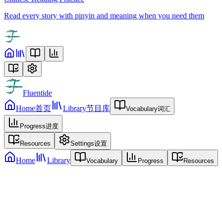
Read every story with pinyin and meaning when you need them
Fluentide
Home
首页
Library
节目库
Vocabulary
词汇
Progress
进度
Resources
Settings
设置
Home
Library
Vocabulary
Progress
Resources