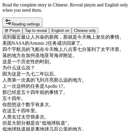
Read the complete story in Chinese. Reveal pinyin and English only
when you need them.
Reading settings
拼
Pinyin
Tap to reveal
English on
Chinese only
说
到
最近
最让
人
兴奋
的
新闻
，
那
就是
今天
晚上
发生
的
事情
。
美国
NASA
的
Artemis
2
任务
成功
回家
了
。
四
个
宇航
员
的
飞船
在
今天
晚上
八
点
零
七分
落到
了
太平洋
里
。
落
的
地方
在
加州
圣地
亚哥
海岸
附近
。
这
是
一个
历史
性的
时刻
。
为什么
这么
说
？
因为
这
是
一九
七
二年
以后
。
人类
第一次
真的
飞到
月亮
那么
远
的
地方
。
上
一次
这样
的
任务
是
Apollo
17
。
那
已经
是
五十
四年
前
的
事情
了
。
五十
四年
。
你
想想
这个
数字
有
多大
。
在
这
五十
四年
里
。
人类
去
过
太空
很多
次
。
但是
大部分
都是
在
"
低
地球
轨道
"
。
低
地球
轨道
就是
离
地球
几百
公里
的
地方
。