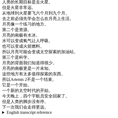
人类
的
长期
目标
是
去
火星
。
但是
火星
非常
远
。
从
地球
到
火星
要
飞
六个月
到
九
个
月
。
去
之前
必须
先
学会
怎么
在
月亮
上
生活
。
月亮
像
一个
练习
的
地方
。
第二个
是
资源
。
月亮
的
南极
有
水
冰
。
水
可以
变成
氧气
让
人
呼吸
。
也可以
变成
火箭
燃料
。
所以
月亮
可能
会
变成
太空
探索
的
加油站
。
第三个
是
科学
。
月亮
的
背面
我们
知道
得
很少
。
月亮
的
南极
更是
一片
未知
。
这些
地方
有
太多
值得
探索
的
东西
。
所以
Artemis
2
不是
一个
结束
。
它是
一个
开始
。
一个
新的
太空
时代
的
开始
。
今天
晚上
，
四
个
宇航
员
安全
回家
了
。
但是
人类
的
脚步
没有
停
。
下
一次
我们
会
走得
更远
。
English transcript reference