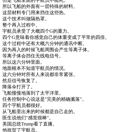
但是
飞船
里面
的
宇航
员
不能
死
。
所以
飞船
的
外面
有
一层
特殊
的
材料
。
这
层
材料
专门
用
来
挡住
这些
热
。
这个
技术
叫做
隔热
罩
。
整个
再入
过程
中
。
宇航
员
承受
了
大概
四
个
G
的
重力
。
四
个
G
意味
着
你
感觉
自己
的
体重
变成
了
平常
的
四
倍
。
这个
过程
中
还有
大概
六
分钟
的
通讯
中断
。
因为
再入
的
时候
飞船
周围
会
产生
等离子体
。
等离子体
会
挡住
无线
电信
号
。
所以
这
六
分钟
里面
。
地面
根本
不知道
宇航
员
的
情况
。
这
六
分钟
对
所有
人
来说
都
非常
紧张
。
然后
信号
恢复
了
。
降落
伞
打开
了
。
飞船
慢慢地
落到
了
太平洋
里
。
任务
控制
中心
说
这
是
"
完美
的
精确
溅
落
"
。
四
个
宇航
员
都
很好
。
从
飞船
里
出来
的
时候
都是
自己
走
的
。
医生
说
他们
"
感觉
很
棒
"
。
美国
总统
Trump
看了
直播
。
他
祝贺
了
宇航
员
。