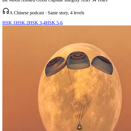
A Chinese podcast · Same story, 4 levels
HSK 1
HSK 2
HSK 3-4
HSK 5-6