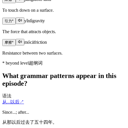
To touch down on a surface.
yǐnlì
gravity
引力
*
The force that attracts objects.
mócā
friction
摩擦
*
Resistance between two surfaces.
*
beyond level
超纲词
What grammar patterns appear in this
episode?
语法
从...以后
↗
Since...; after...
从那以后过去了五十四年。