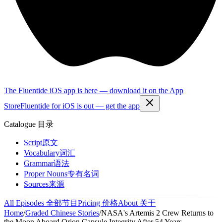
The Fluentide iOS app is here — download it on the App
Store
Fluentide for iOS is out — get the app
Catalogue
目录
Script
原文
Vocabulary
词汇
Grammar
语法
Proper Nouns
专有名词
Sources
来源
All Episodes
全部节目
Pricing
价格
About
关于
Home
/
Graded Chinese Stories
/
NASA's Artemis 2 Crew Returns to
the Moon Aboard Orion Capsule Integrity After 54 Years