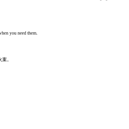
 when you need them.
火
案
。