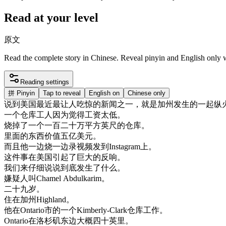
Read at your level
原文
Read the complete story in Chinese. Reveal pinyin and English only
Reading settings
拼
Pinyin
Tap to reveal
English on
Chinese only
说
到
美国
最近
最让
人
吃惊
的
新闻
之一
，
就是
加州
发生
的
一起
纵
一个
仓库
工人
因为
觉得
工资
太低
。
烧
掉了
一个
一百
二十
万
平方
英尺
的
仓库
。
里面
的
东西
价值
五
亿
美元
。
而且
他
一边
烧
一边
录
视频
发
到
Instagram
上
。
这
件
事
在
美国
引起
了
巨大
的
反响
。
我们
来
仔细
说
说
到底
发生
了
什么
。
嫌疑
人
叫
Chamel
Abdulkarim
。
二
十九岁
。
住在
加州
Highland
。
他在
Ontario
市
的
一个
Kimberly
-
Clark
仓库
工作
。
Ontario
在
洛杉矶
东边
大概
四十
英里
。