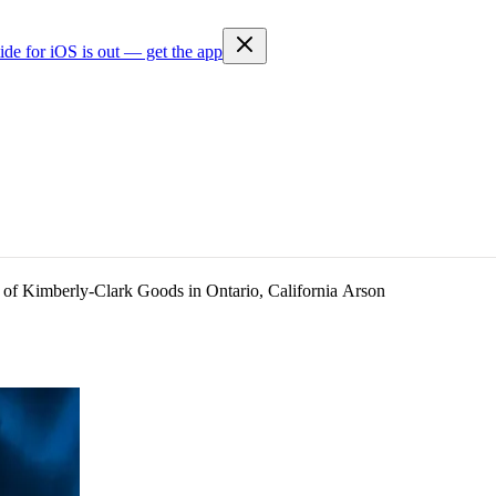
ide for iOS is out — get the app
 Kimberly-Clark Goods in Ontario, California Arson