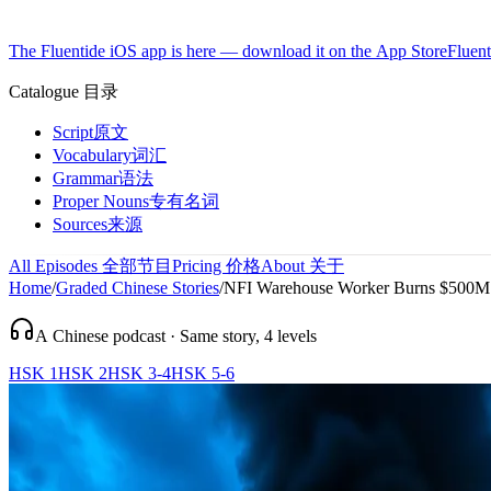
The Fluentide iOS app is here — download it on the App Store
Fluent
Catalogue
目录
Script
原文
Vocabulary
词汇
Grammar
语法
Proper Nouns
专有名词
Sources
来源
All Episodes
全部节目
Pricing
价格
About
关于
Home
/
Graded Chinese Stories
/
NFI Warehouse Worker Burns $500M of
A Chinese podcast · Same story, 4 levels
HSK 1
HSK 2
HSK 3-4
HSK 5-6