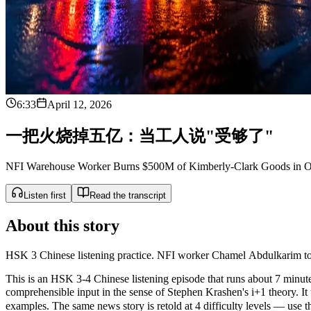
6:33
April 12, 2026
一
把
火
烧
掉
五
亿
：
当
工
人
说
"
受
够
了
"
NFI Warehouse Worker Burns $500M of Kimberly-Clark Goods in Ont
Listen first
Read the transcript
About this story
HSK 3 Chinese listening practice. NFI worker Chamel Abdulkarim t
This is an HSK 3-4 Chinese listening episode that runs about 7 minutes
comprehensible input in the sense of Stephen Krashen's i+1 theor
examples. The same news story is retold at 4 difficulty levels — use the