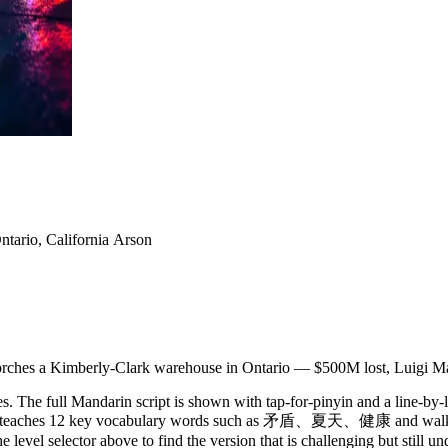
ario, California Arson
orches a Kimberly-Clark warehouse in Ontario — $500M lost, Luigi 
. The full Mandarin script is shown with tap-for-pinyin and a line-by-l
y. It teaches 12 key vocabulary words such as 矛盾、夏天、健康 and walks 
 level selector above to find the version that is challenging but still u