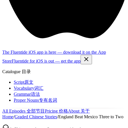
The Fluentide iOS app is here — download it on the App
Store
Fluentide for iOS is out — get the app
Catalogue
目录
Script
原文
Vocabulary
词汇
Grammar
语法
Proper Nouns
专有名词
All Episodes
全部节目
Pricing
价格
About
关于
Home
/
Graded Chinese Stories
/
England Beat Mexico Three to Two