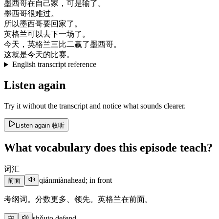
墨西哥
在
自己
家
，
可是
输了
。
墨西哥
很
难过
。
所以
墨西哥
要
回家
了
。
英格兰
可以
去
下
一
场
了
。
今天
，
英格兰
三
比
二
赢了
墨西哥
。
这
就是
今天
的
比赛
。
English transcript reference
Listen again
Try it without the transcript and notice what sounds clearer.
Listen again
收听
What vocabulary does this episode teach?
词汇
qiánmiàn
ahead; in front
前面
考纲词。分数更多、领先。英格兰在前面。
shǒu
to defend
守