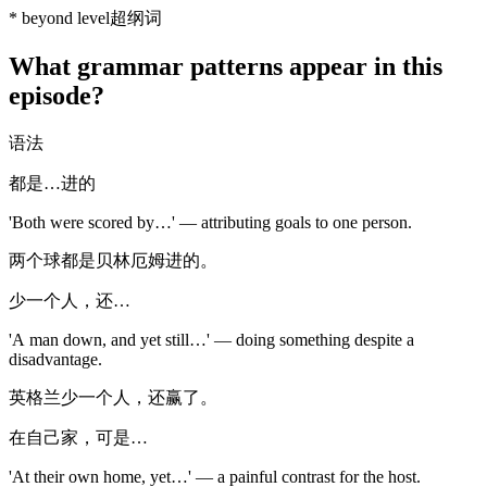
*
beyond level
超纲词
What grammar patterns appear in this
episode?
语法
都是…进的
'Both were scored by…' — attributing goals to one person.
两个球都是贝林厄姆进的。
少一个人，还…
'A man down, and yet still…' — doing something despite a
disadvantage.
英格兰少一个人，还赢了。
在自己家，可是…
'At their own home, yet…' — a painful contrast for the host.