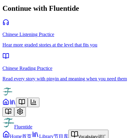
Continue with Fluentide
Chinese Listening Practice
Hear more graded stories at the level that fits you
Chinese Reading Practice
Read every story with pinyin and meaning when you need them
Fluentide
Home
首页
Library
节目库
Vocabulary
词汇