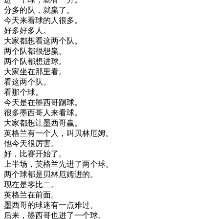
分
多
的
队
，
就
赢了
。
今天
来看
球
的
人
很多
。
好多
好多人
。
大家
都
想看
这
两
个
队
。
两
个
队
都
很想
赢
。
两
个
队
都想
进
球
。
大家
坐在
那里
看
。
看
这
两
个
队
。
看
那个
球
。
今天是
在
墨西哥
踢球
。
很多
墨西哥
人
来看
球
。
大家
都想
让
墨西哥
赢
。
英格兰
有一
个人
，
叫
贝
林
厄
姆
。
他
今天
很
厉害
。
好
，
比赛
开始
了
。
上
半场
，
英格兰
先进
了
两
个
球
。
两
个
球
都是
贝
林
厄
姆
进
的
。
现在
是
零
比
二
。
英格兰
在
前面
。
墨西哥
的
球迷
有
一点
难过
。
后来
，
墨西哥
也
进
了
一个
球
。