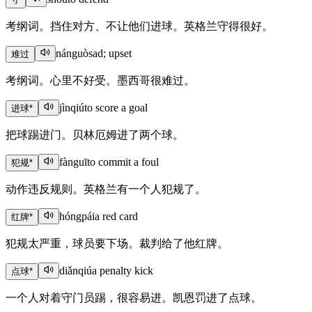
考纲词。挡住对方、不让他们进球。英格兰守得很好。
nánguò
sad; upset
难过
考纲词。心里不好受。墨西哥很难过。
jìnqiú
to score a goal
进球
*
把球踢进门。贝林厄姆进了两个球。
fànguī
to commit a foul
犯规
*
动作违反规则。英格兰有一个人犯规了。
hóngpái
a red card
红牌
*
犯规太严重，球员要下场。裁判给了他红牌。
diǎnqiú
a penalty kick
点球
*
一个人对着守门员踢，很容易进。凯恩罚进了点球。