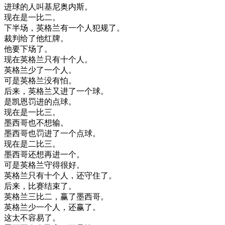
进
球
的
人
叫
基
尼
奥
内
斯
。
现在
是
一
比
二
。
下
半场
，
英格兰
有一
个人
犯规
了
。
裁判
给
了
他
红牌
。
他要
下场
了
。
现在
英格兰
只有
十
个人
。
英格兰
少了
一个
人
。
可是
英格兰
没有
怕
。
后来
，
英格兰
又进
了
一个
球
。
是
凯
恩
罚进
的
点
球
。
现在
是
一
比
三
。
墨西哥
也
不想
输
。
墨西哥
也
罚进
了
一个
点
球
。
现在
是
二
比
三
。
墨西哥
还想
再进
一个
。
可是
英格兰
守得
很好
。
英格兰
只有
十
个人
，
还
守住
了
。
后来
，
比赛
结束
了
。
英格兰
三
比
二
，
赢了
墨西哥
。
英格兰
少
一个
人
，
还
赢了
。
这
太不
容易
了
。