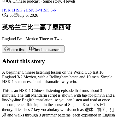
A Chinese podcast · Same story, 4 levels
HSK 1
HSK 2
HSK 3-4
HSK 5-6
2:50
July 6, 2026
英
格
兰
三
比
二
赢
了
墨
西
哥
England Beat Mexico Three to Two
Listen first
Read the transcript
About this story
A beginner Chinese listening lesson on the World Cup last 16:
England 3-2 Mexico, with a Bellingham brace and 10 men. Simple
HSK 1 sentences about a dramatic away win.
This is an HSK 1 Chinese listening episode that runs about 3
minutes. The full Mandarin script is shown with tap-for-pinyin and a
line-by-line English translation, so you can listen and read at once
— comprehensible input in the sense of Stephen Krashen's i+1
theory. It teaches 7 key vocabulary words such as 进球、前面、犯
规 and walks through 3 grammar patterns, each explained in English