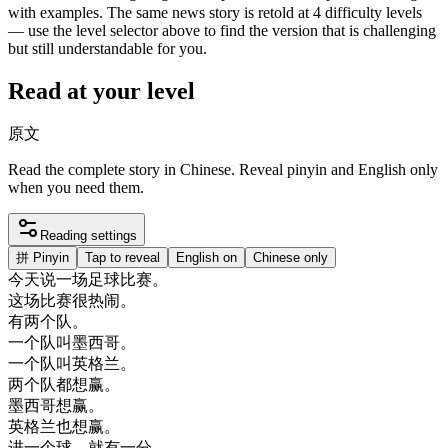
with examples. The same news story is retold at 4 difficulty levels
— use the level selector above to find the version that is challenging
but still understandable for you.
Read at your level
原文
Read the complete story in Chinese. Reveal pinyin and English only
when you need them.
Reading settings
拼
Pinyin
Tap to reveal
English on
Chinese only
今天
说
一
场
足球
比赛
。
这
场
比赛
很
热闹
。
有
两
个
队
。
一个
队
叫
墨西哥
。
一个
队
叫
英格兰
。
两
个
队
都想
赢
。
墨西哥
想
赢
。
英格兰
也想
赢
。
进
一个
球
，
就有
一分
。