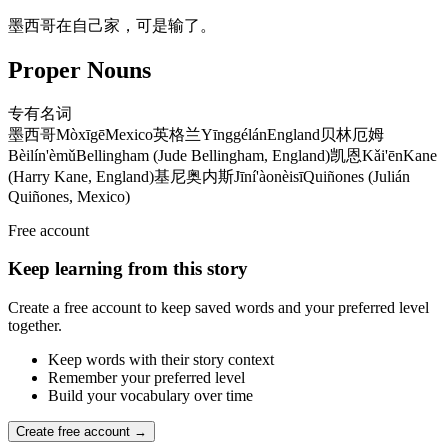
墨西哥在自己家，可是输了。
Proper Nouns
专有名词
墨西哥
Mòxīgē
Mexico
英格兰
Yīnggélán
England
贝林厄姆
Bèilín'èmǔ
Bellingham (Jude Bellingham, England)
凯恩
Kǎi'ēn
Kane
(Harry Kane, England)
基尼奥内斯
Jīní'àonèisī
Quiñones (Julián
Quiñones, Mexico)
Free account
Keep learning from this story
Create a free account to keep saved words and your preferred level
together.
Keep words with their story context
Remember your preferred level
Build your vocabulary over time
Create free account →