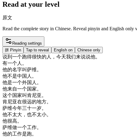
Read at your level
原文
Read the complete story in Chinese. Reveal pinyin and English only
Reading settings
拼
Pinyin
Tap to reveal
English on
Chinese only
说
到
一个
跑得
很快
的
人
，
今天
我们
来说
说
他
。
有一
个人
。
他的
名字
叫
萨
维
。
他
不是
中国人
。
他是
一个
外国
人
。
他
来自
一个
国家
。
这个
国家
叫
肯尼亚
。
肯尼亚
在
很
远
的
地方
。
萨
维
今年
三
十一岁
。
他不
太大
，
也
不太
小
。
他
很高
。
萨
维
做
一个
工作
。
他的
工作
是
跑
。