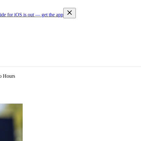
ide for iOS is out — get the app
o Hours