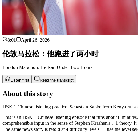
8:01
April 26, 2026
伦
敦
马
拉
松
：
他
跑
进
了
两
小
时
London Marathon: He Ran Under Two Hours
Listen first
Read the transcript
About this story
HSK 1 Chinese listening practice. Sebastian Sabbe from Kenya runs a
This is an HSK 1 Chinese listening episode that runs about 8 minutes. 
comprehensible input in the sense of Stephen Krashen's i+1 theory
The same news story is retold at 4 difficulty levels — use the level sel