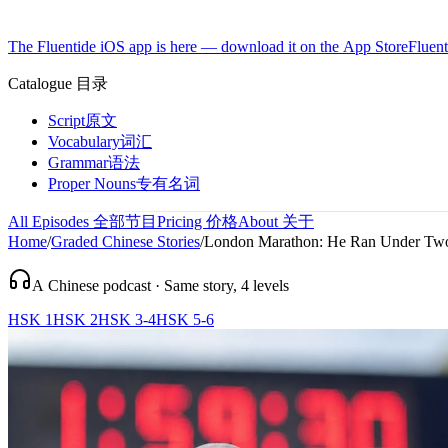
The Fluentide iOS app is here — download it on the App Store
Fluent
Catalogue
目录
Script
原文
Vocabulary
词汇
Grammar
语法
Proper Nouns
专有名词
All Episodes
全部节目
Pricing
价格
About
关于
Home
/
Graded Chinese Stories
/
London Marathon: He Ran Under Tw
A Chinese podcast · Same story, 4 levels
HSK 1
HSK 2
HSK 3-4
HSK 5-6