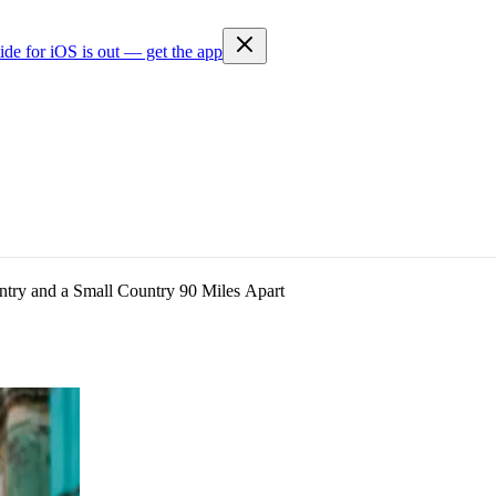
ide for iOS is out — get the app
try and a Small Country 90 Miles Apart