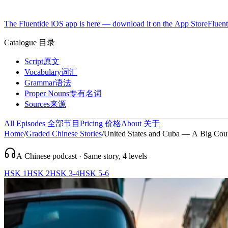
The Fluentide iOS app is here — download it on the App Store
Fluent
Catalogue
目录
Script
原文
Vocabulary
词汇
Grammar
语法
Proper Nouns
专有名词
Sources
来源
All Episodes
全部节目
Pricing
价格
About
关于
Home
/
Graded Chinese Stories
/
United States and Cuba — A Big Coun
A Chinese podcast · Same story, 4 levels
HSK 1
HSK 2
HSK 3-4
HSK 5-6