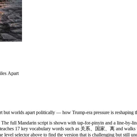
les Apart
 but worlds apart politically — how Trump-era pressure is reshaping the
The full Mandarin script is shown with tap-for-pinyin and a line-by-lin
y. It teaches 17 key vocabulary words such as 关系、国家、离 and walks th
 level selector above to find the version that is challenging but still u