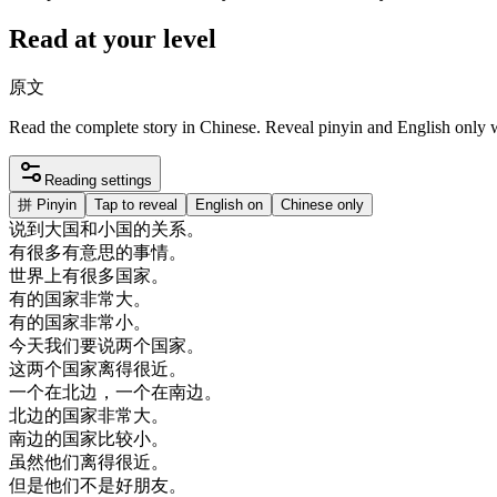
Read at your level
原文
Read the complete story in Chinese. Reveal pinyin and English only
Reading settings
拼
Pinyin
Tap to reveal
English on
Chinese only
说
到
大国
和
小国
的
关系
。
有
很多
有意思
的
事情
。
世界上
有
很多
国家
。
有
的
国家
非常
大
。
有
的
国家
非常
小
。
今天
我们
要
说
两
个
国家
。
这
两
个
国家
离
得很
近
。
一个
在
北边
，
一个
在
南边
。
北边
的
国家
非常
大
。
南边
的
国家
比较
小
。
虽然
他们
离
得很
近
。
但是
他们
不是
好朋友
。